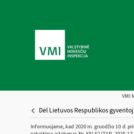
VMI 
Dėl Lietuvos Respublikos gyvento
Informuojame, kad 2020 m. gruodžio 10 d. pri
pakeitimo įstatymas Nr. XIV-62 (TAR, 2020-12-1