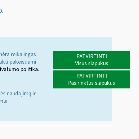
0
.
 nėra reikalingas
PATVIRTINTI
aukti pakeisdami
Visus slapukus
ivatumo politika.
PATVIRTINTI
Pasirinktus slapukus
nės naudojimą ir
mui.