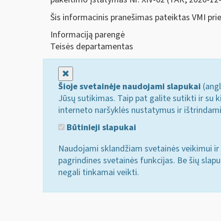
Šis informacinis pranešimas pateiktas VMI pri
Informaciją parengė
Teisės departamentas
Uždaryti
Šioje svetainėje naudojami slapukai
(angl
Jūsų sutikimas. Taip pat galite sutikti ir s
interneto naršyklės nustatymus ir ištrindam
Būtinieji slapukai
Naudojami sklandžiam svetainės veikimui ir 
pagrindines svetainės funkcijas. Be šių slap
negali tinkamai veikti.