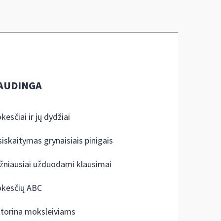
AUDINGA
kesčiai ir jų dydžiai
siskaitymas grynaisiais pinigais
žniausiai užduodami klausimai
kesčių ABC
ktorina moksleiviams