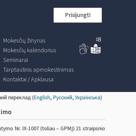
Prisijungti
Mokesčių žinynas
Mokesčių kalendorius
Seminarai
Tarptautinis apmokestinimas
Kontaktai / Apklausa
ний переклад (
English
,
Русский
,
Українська
)
timo
ymo Nr. IX-1007 (toliau – GPMĮ) 21 straipsnio