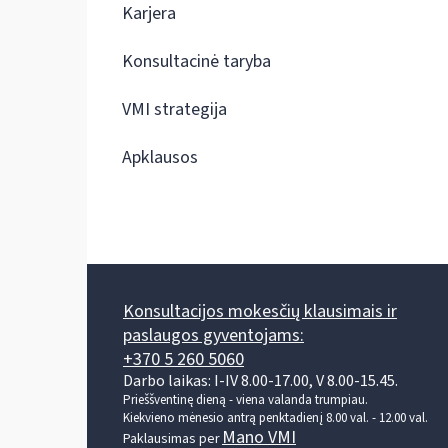
Karjera
Konsultacinė taryba
VMI strategija
Apklausos
Konsultacijos mokesčių klausimais ir
paslaugos gyventojams:
+370 5 260 5060
Darbo laikas: I-IV 8.00-17.00, V 8.00-15.45.
Prieššventinę dieną - viena valanda trumpiau.
Kiekvieno mėnesio antrą penktadienį 8.00 val. - 12.00 val.
Mano VMI
Paklausimas per