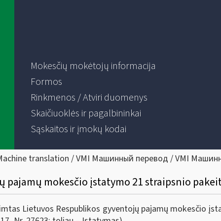
Mokesčių mokėtojų informacija
Formos
Rinkmenos / Atviri duomenys
Skaičiuoklės ir pagalbininkai
Sąskaitos ir įmokų kodai
Machine translation / VMI Машинный перевод / VMI Машин
jų pajamų mokesčio įstatymo 21 straipsnio pakei
imtas Lietuvos Respublikos gyventojų pajamų mokesčio įstat
7, Nr. 27623; toliau – Įstatymas).