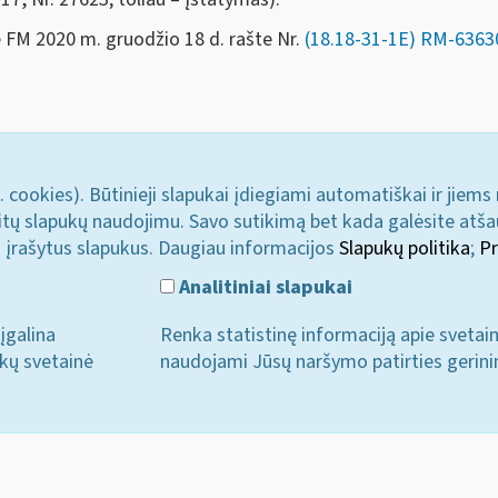
e FM 2020 m. gruodžio 18 d.
rašte Nr.
(18.18-31-1E) RM-6363
. cookies). Būtinieji slapukai įdiegiami automatiškai ir jiems
u kitų slapukų naudojimu. Savo sutikimą bet kada galėsite atš
i įrašytus slapukus. Daugiau informacijos
Slapukų politika
;
Pr
Analitiniai slapukai
įgalina
Renka statistinę informaciją apie svetai
ukų svetainė
naudojami Jūsų naršymo patirties gerini