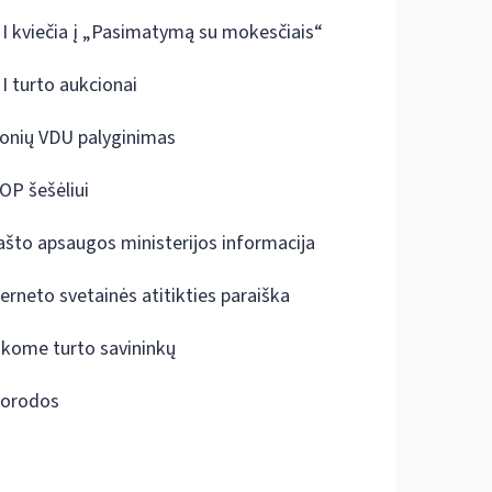
I kviečia į „Pasimatymą su mokesčiais“
I turto aukcionai
onių VDU palyginimas
OP šešėliui
ašto apsaugos ministerijos informacija
terneto svetainės atitikties paraiška
škome turto savininkų
orodos