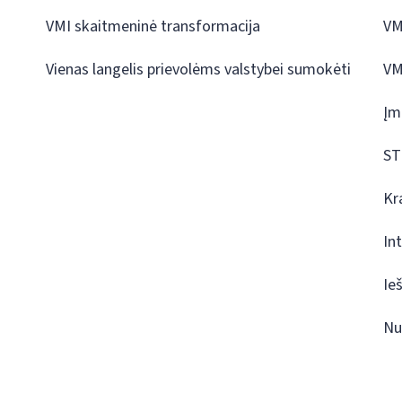
VMI skaitmeninė transformacija
VM
Vienas langelis prievolėms valstybei sumokėti
VM
Įm
ST
Kr
In
Ie
Nu