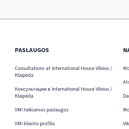
PASLAUGOS
N
Consultations at International House Vilnius /
Mo
Klaipėda
At
Консультации в International House Vilnius /
Klaipėda
Da
VMI teikiamos paslaugos
Mo
VMI kliento profilis
Vi