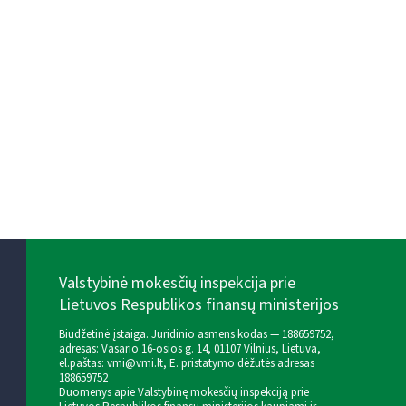
Valstybinė mokesčių inspekcija prie
Lietuvos Respublikos finansų ministerijos
Biudžetinė įstaiga. Juridinio asmens kodas — 188659752,
adresas: Vasario 16-osios g. 14, 01107 Vilnius, Lietuva,
el.paštas:
vmi@vmi.lt
, E. pristatymo dėžutės adresas
188659752
Duomenys apie Valstybinę mokesčių inspekciją prie