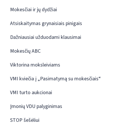
Mokesčiai ir jų dydžiai
Atsiskaitymas grynaisiais pinigais
Dažniausiai užduodami klausimai
Mokesčių ABC
Viktorina moksleiviams
VMI kviečia į „Pasimatymą su mokesčiais“
VMI turto aukcionai
Įmonių VDU palyginimas
STOP šešėliui