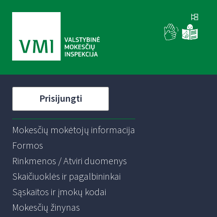
Prisijungti
Mokesčių mokėtojų informacija
Formos
Rinkmenos / Atviri duomenys
Skaičiuoklės ir pagalbininkai
Sąskaitos ir įmokų kodai
Mokesčių žinynas