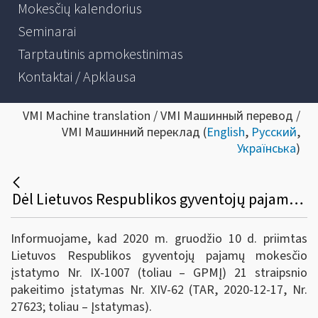
Mokesčių kalendorius
Seminarai
Tarptautinis apmokestinimas
Kontaktai / Apklausa
VMI Machine translation / VMI Машинный перевод /
VMI Машинний переклад (
English
,
Русский
,
Українська
)
Dėl Lietuvos Respublikos gyventojų pajamų mokesčio įstatymo 21 straipsnio pakeitimo
Informuojame, kad 2020 m. gruodžio 10 d. priimtas
Lietuvos Respublikos gyventojų pajamų mokesčio
įstatymo Nr. IX-1007 (toliau – GPMĮ) 21 straipsnio
pakeitimo įstatymas Nr. XIV-62 (TAR, 2020-12-17, Nr.
27623; toliau – Įstatymas).