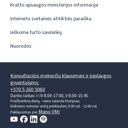
Krašto apsaugos ministerijos informacija
Interneto svetainės atitikties paraiška
Ieškome turto savininkų
Nuorodos
Konsultacijos mokesčių klausimais ir paslaugos
gyventojams:
+370 5 260 5060
Darbo laikas: I-IV 8.00-17.00, V 8.00-15.45.
Prieššventinę dieną - viena valanda trumpiau.
Kiekvieno mėnesio antrą penktadienį 8.00 val. - 12.00 val.
Mano VMI
Paklausimas per