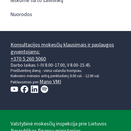
Ieškome turto savininkų
Nuorodos
Konsultacijos mokesčių klausimais ir paslaugos
gyventojams:
+370 5 260 5060
Darbo laikas: I-IV 8.00-17.00, V 8.00-15.45.
Prieššventinę dieną - viena valanda trumpiau.
Kiekvieno mėnesio antrą penktadienį 8.00 val. - 12.00 val.
Mano VMI
Paklausimas per
Valstybinė mokesčių inspekcija prie Lietuvos
Respublikos finansų ministerijos