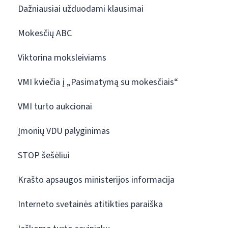
Dažniausiai užduodami klausimai
Mokesčių ABC
Viktorina moksleiviams
VMI kviečia į „Pasimatymą su mokesčiais“
VMI turto aukcionai
Įmonių VDU palyginimas
STOP šešėliui
Krašto apsaugos ministerijos informacija
Interneto svetainės atitikties paraiška