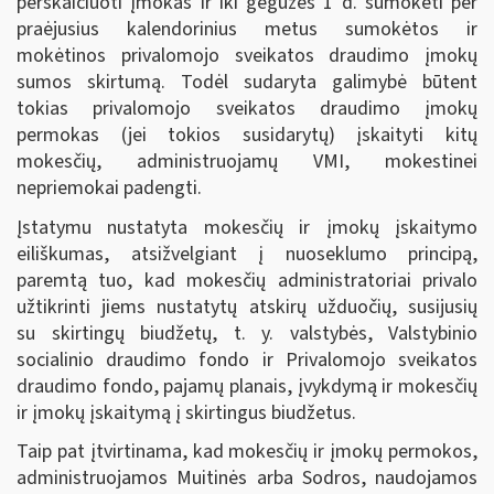
perskaičiuoti įmokas ir iki gegužės 1 d. sumokėti per
praėjusius kalendorinius metus sumokėtos ir
mokėtinos privalomojo sveikatos draudimo įmokų
sumos skirtumą. Todėl sudaryta galimybė būtent
tokias privalomojo sveikatos draudimo įmokų
permokas (jei tokios susidarytų) įskaityti kitų
mokesčių, administruojamų VMI, mokestinei
nepriemokai padengti.
Įstatymu nustatyta mokesčių ir įmokų įskaitymo
eiliškumas, atsižvelgiant į nuoseklumo principą,
paremtą tuo, kad mokesčių administratoriai privalo
užtikrinti jiems nustatytų atskirų užduočių, susijusių
su skirtingų biudžetų, t. y. valstybės, Valstybinio
socialinio draudimo fondo ir Privalomojo sveikatos
draudimo fondo, pajamų planais, įvykdymą ir mokesčių
ir įmokų įskaitymą į skirtingus biudžetus.
Taip pat įtvirtinama, kad mokesčių ir įmokų permokos,
administruojamos Muitinės arba Sodros, naudojamos