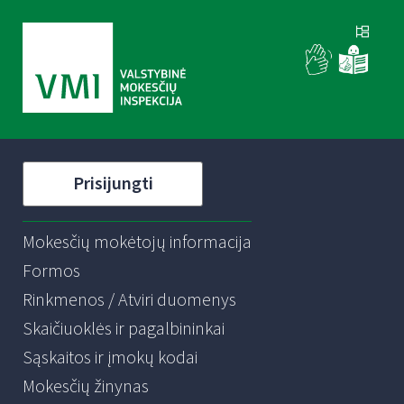
Prisijungti
Mokesčių mokėtojų informacija
Formos
Rinkmenos / Atviri duomenys
Skaičiuoklės ir pagalbininkai
Sąskaitos ir įmokų kodai
Mokesčių žinynas