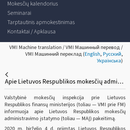
Mokesčių kalendorius
Seminarai
Tarptautinis apmokestinimas
Kontaktai / Apklausa
VMI Machine translation / VMI Машинный перевод /
VMI Машинний переклад (
English
,
Русский
,
Українська
)
Apie Lietuvos Respublikos mokesčių administravimo įstatymo 14 ir 87 straipsnių pakeitimą
Valstybinė mokesčių inspekcija prie Lietuvos
Respublikos finansų ministerijos (toliau — VMI prie FM)
informuoja apie Lietuvos Respublikos mokesčių
administravimo įstatymo (toliau — MAĮ) pakeitimą.
2020 m. birželio 4 d. priimtas Lietuvos Respublikos