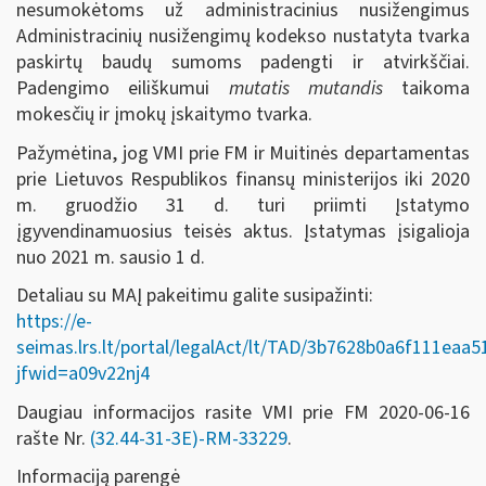
nesumokėtoms už administracinius nusižengimus
Administracinių nusižengimų kodekso nustatyta tvarka
paskirtų baudų sumoms padengti ir atvirkščiai.
Padengimo eiliškumui
mutatis mutandis
taikoma
mokesčių ir įmokų įskaitymo tvarka.
Pažymėtina, jog VMI prie FM ir Muitinės departamentas
prie Lietuvos Respublikos finansų ministerijos iki 2020
m. gruodžio 31 d. turi priimti Įstatymo
įgyvendinamuosius teisės aktus. Įstatymas įsigalioja
nuo 2021 m. sausio 1 d.
Detaliau su MAĮ pakeitimu galite susipažinti:
https://e-
seimas.lrs.lt/portal/legalAct/lt/TAD/3b7628b0a6f111eaa
jfwid=a09v22nj4
Daugiau informacijos rasite VMI prie FM 2020-06-16
rašte Nr.
(32.44-31-3E)-RM-33229
.
Informaciją parengė