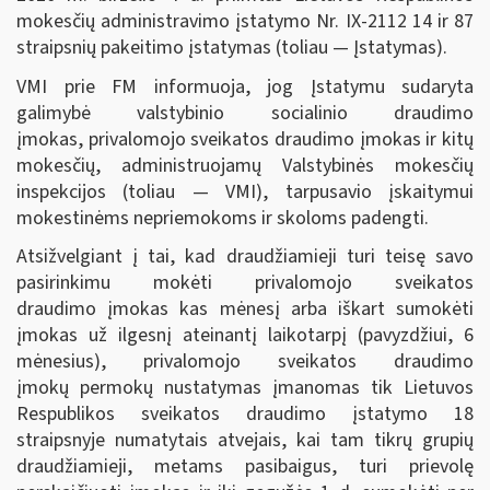
mokesčių administravimo įstatymo Nr. IX-2112 14 ir 87
straipsnių pakeitimo įstatymas (toliau — Įstatymas).
VMI prie FM informuoja, jog Įstatymu sudaryta
galimybė valstybinio socialinio draudimo
įmokas, privalomojo sveikatos draudimo įmokas ir kitų
mokesčių, administruojamų Valstybinės mokesčių
inspekcijos (toliau — VMI), tarpusavio įskaitymui
mokestinėms nepriemokoms ir skoloms padengti.
Atsižvelgiant į tai, kad draudžiamieji turi teisę savo
pasirinkimu mokėti privalomojo sveikatos
draudimo įmokas kas mėnesį arba iškart sumokėti
įmokas už ilgesnį ateinantį laikotarpį (pavyzdžiui, 6
mėnesius), privalomojo sveikatos draudimo
įmokų permokų nustatymas įmanomas tik Lietuvos
Respublikos sveikatos draudimo įstatymo 18
straipsnyje numatytais atvejais, kai tam tikrų grupių
draudžiamieji, metams pasibaigus, turi prievolę