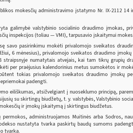
ublikos mokesčių administravimo įstatymo Nr. IX-2112 14 i
yta galimybė valstybinio socialinio draudimo įmokas, pr
čių inspekcijos (toliau — VMI), tarpusavio įskaitymui mok
 teisę savo pasirinkimu mokėti privalomojo sveikatos dra
yzdžiui, 6 mėnesius), privalomojo sveikatos draudimo įm
straipsnyje numatytais atvejais, kai tam tikrų grupių dra
mokėti per praėjusius kalendorinius metus sumokėtos ir mo
ūtent tokias privalomojo sveikatos draudimo įmokų permo
epriemokai padengti.
mo eiliškumas, atsižvelgiant į nuoseklumo principą, parem
sijusių su skirtingų biudžetų, t. y. valstybės, Valstybinio so
okesčių ir įmokų įskaitymą į skirtingus biudžetus.
kų permokos, administruojamos Muitinės arba Sodros, n
odekso nustatyta tvarka paskirtų baudų sumoms padengti 
o tvarka.