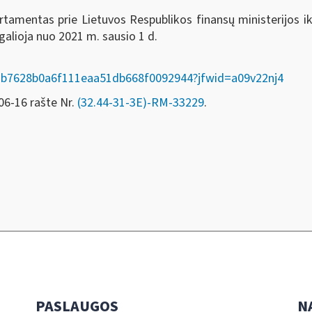
tamentas prie Lietuvos Respublikos finansų ministerijos ik
galioja nuo 2021 m. sausio 1 d.
TAD/3b7628b0a6f111eaa51db668f0092944?jfwid=a09v22nj4
06-16 rašte Nr.
(32.44-31-3E)-RM-33229
.
PASLAUGOS
N