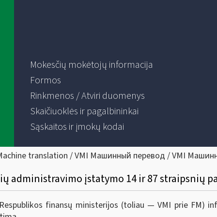
Mokesčių mokėtojų informacija
Formos
Rinkmenos / Atviri duomenys
Skaičiuoklės ir pagalbininkai
Sąskaitos ir įmokų kodai
Machine translation / VMI Машинный перевод / VMI Машин
ų administravimo įstatymo 14 ir 87 straipsnių p
 Respublikos finansų ministerijos (toliau — VMI prie FM) 
timą.