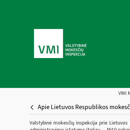
VMI 
Apie Lietuvos Respublikos mokesči
Valstybinė mokesčių inspekcija prie Lietuvos
administravimo įstatymo (toliau — MAĮ) pakei