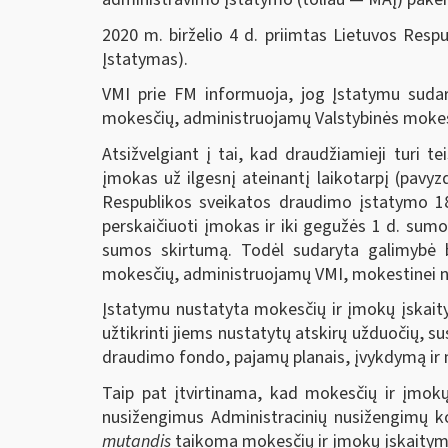
2020 m. birželio 4 d. priimtas Lietuvos Resp
Įstatymas).
VMI prie FM informuoja, jog Įstatymu sudar
mokesčių, administruojamų Valstybinės mokes
Atsižvelgiant į tai, kad draudžiamieji turi
įmokas už ilgesnį ateinantį laikotarpį (pav
Respublikos sveikatos draudimo įstatymo 18 
perskaičiuoti įmokas ir iki gegužės 1 d. su
sumos skirtumą. Todėl sudaryta galimybė b
mokesčių, administruojamų VMI, mokestinei n
Įstatymu nustatyta mokesčių ir įmokų įskaity
užtikrinti jiems nustatytų atskirų užduočių, su
draudimo fondo, pajamų planais, įvykdymą ir m
Taip pat įtvirtinama, kad mokesčių ir įmo
nusižengimus Administracinių nusižengimų k
mutandis
taikoma mokesčių ir įmokų įskaitym