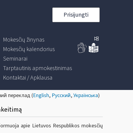
Prisijungti
Mokesčių žinynas
Mokesčių kalendorius
Seminarai
Tarptautinis apmokestinimas
Kontaktai / Apklausa
ний переклад (
English
,
Русский
,
Українська
)
akeitimą
informuoja apie Lietuvos Respublikos mokesčių