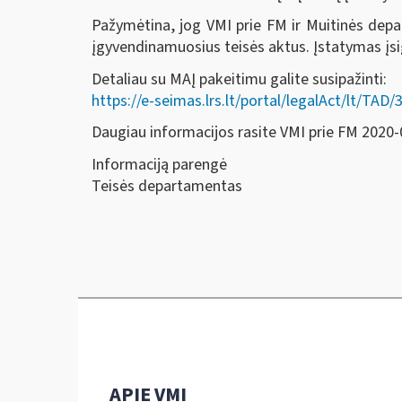
Pažymėtina, jog VMI prie FM ir Muitinės depar
įgyvendinamuosius teisės aktus. Įstatymas įsi
Detaliau su MAĮ pakeitimu galite susipažinti:
https://e-seimas.lrs.lt/portal/legalAct/lt/
Daugiau informacijos rasite VMI prie FM 2020-
Informaciją parengė
Teisės departamentas
APIE VMI