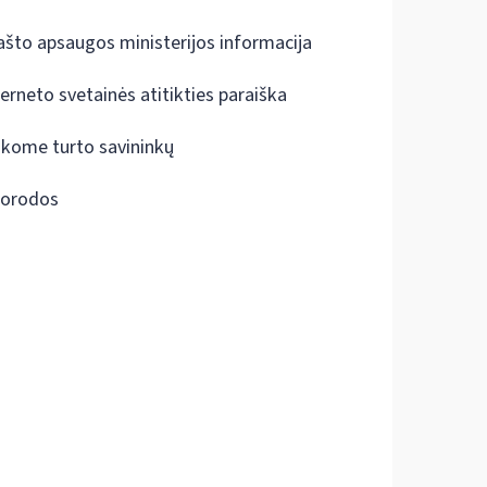
ašto apsaugos ministerijos informacija
terneto svetainės atitikties paraiška
škome turto savininkų
orodos