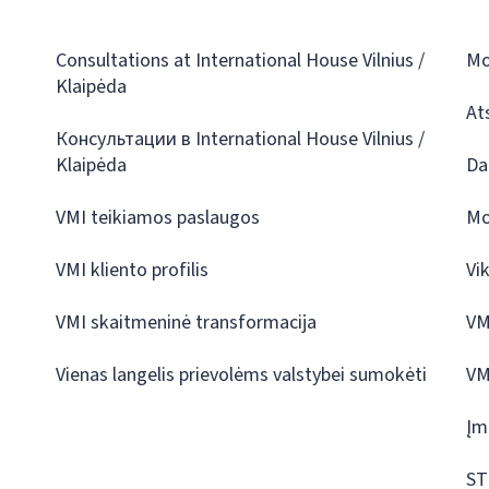
Consultations at International House Vilnius /
Mo
Klaipėda
At
Консультации в International House Vilnius /
Klaipėda
Da
VMI teikiamos paslaugos
Mo
VMI kliento profilis
Vi
VMI skaitmeninė transformacija
VM
Vienas langelis prievolėms valstybei sumokėti
VM
Įm
ST