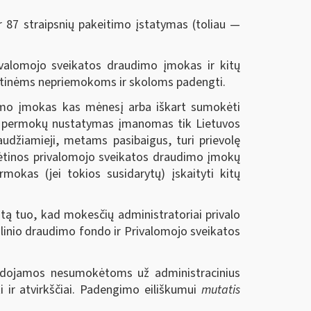
r 87 straipsnių pakeitimo įstatymas (toliau —
ivalomojo sveikatos draudimo įmokas ir kitų
estinėms nepriemokoms ir skoloms padengti.
udimo įmokas kas mėnesį arba iškart sumokėti
okų permokų nustatymas įmanomas tik Lietuvos
udžiamieji, metams pasibaigus, turi prievolę
kėtinos privalomojo sveikatos draudimo įmokų
kas (jei tokios susidarytų) įskaityti kitų
tą tuo, kad mokesčių administratoriai privalo
cialinio draudimo fondo ir Privalomojo sveikatos
audojamos nesumokėtoms už administracinius
ir atvirkščiai. Padengimo eiliškumui
mutatis