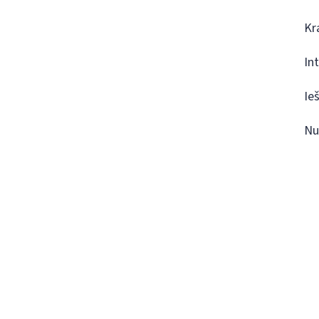
Kr
In
Ie
Nu