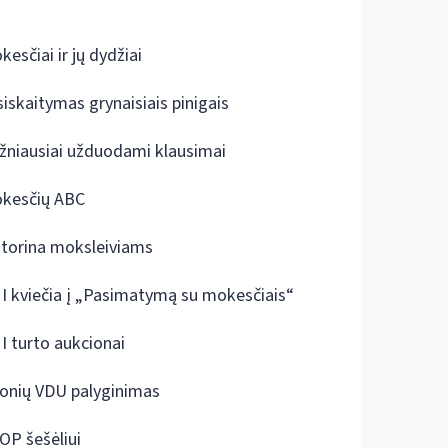
kesčiai ir jų dydžiai
siskaitymas grynaisiais pinigais
žniausiai užduodami klausimai
kesčių ABC
ktorina moksleiviams
I kviečia į „Pasimatymą su mokesčiais“
I turto aukcionai
onių VDU palyginimas
OP šešėliui