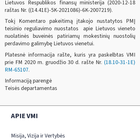
Lietuvos Respublikos finansų ministerija (2020-12-18
raštas Nr. ((14.41E)-5K-2021086)-6K-2007219).
Tokį Komentaro pakeitimą įtakojo nustatytos PMĮ
teisinio reguliavimo nuostatos apie Lietuvos vieneto
nuolatinės buveinės patiriamų mokestinių nuostolių
perdavimo galimybę Lietuvos vienetui.
Platesnė informacija rašte, kuris yra paskelbtas VMI
prie FM 2020 m. gruodžio 30 d. rašte Nr.
(18.10-31-1E)
RM-65107
.
Informaciją parengė
Teisės departamentas
APIE VMI
Misija, Vizija ir Vertybės