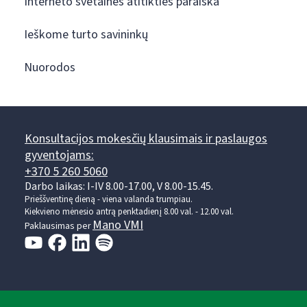
Interneto svetainės atitikties paraiška
Ieškome turto savininkų
Nuorodos
Konsultacijos mokesčių klausimais ir paslaugos
gyventojams:
+370 5 260 5060
Darbo laikas: I-IV 8.00-17.00, V 8.00-15.45.
Prieššventinę dieną - viena valanda trumpiau.
Kiekvieno mėnesio antrą penktadienį 8.00 val. - 12.00 val.
Mano VMI
Paklausimas per