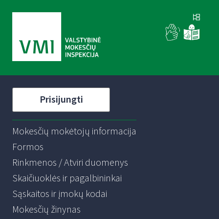
Prisijungti
Mokesčių mokėtojų informacija
Formos
Rinkmenos / Atviri duomenys
Skaičiuoklės ir pagalbininkai
Sąskaitos ir įmokų kodai
Mokesčių žinynas