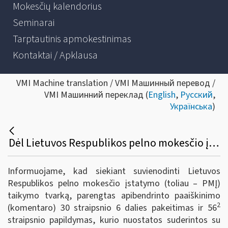
Mokesčių kalendorius
Seminarai
Tarptautinis apmokestinimas
Kontaktai / Apklausa
VMI Machine translation / VMI Машинный перевод /
VMI Машинний переклад (
English
,
Русский
,
Українська
)
Dėl Lietuvos Respublikos pelno mokesčio įstatymo 30 straipsnio 6 dalies pakeitimo ir 56-2 straipsnio apibendrinto paaiškinimo (komentaro)
Informuojame, kad siekiant suvienodinti Lietuvos
Respublikos pelno mokesčio įstatymo (toliau – PMĮ)
taikymo tvarką, parengtas apibendrinto paaiškinimo
2
(komentaro) 30 straipsnio 6 dalies pakeitimas ir 56
straipsnio papildymas, kurio nuostatos suderintos su