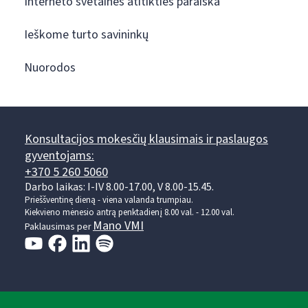
Interneto svetainės atitikties paraiška
Ieškome turto savininkų
Nuorodos
Konsultacijos mokesčių klausimais ir paslaugos
gyventojams:
+370 5 260 5060
Darbo laikas: I-IV 8.00-17.00, V 8.00-15.45.
Prieššventinę dieną - viena valanda trumpiau.
Kiekvieno mėnesio antrą penktadienį 8.00 val. - 12.00 val.
Mano VMI
Paklausimas per