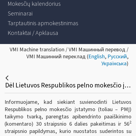
Mokesčių kalendorius
Seminarai
Tarptautinis apmokestinimas
Kontaktai / Apklausa
VMI Machine translation / VMI Машинный перевод /
VMI Машинний переклад (
English
,
Русский
,
Українська
)
Dėl Lietuvos Respublikos pelno mokesčio įstatymo 30 straipsnio 6 dalies pakeitimo ir 56-2 straipsnio apibendrinto paaiškinimo (komentaro)
Informuojame, kad siekiant suvienodinti Lietuvos
Respublikos pelno mokesčio įstatymo (toliau – PMĮ)
taikymo tvarką, parengtas apibendrinto paaiškinimo
2
(komentaro) 30 straipsnio 6 dalies pakeitimas ir 56
straipsnio papildymas, kurio nuostatos suderintos su