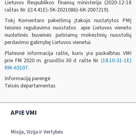
Lietuvos Respublikos finansų ministerija (2020-12-18
raštas Nr. ((14.41E)-5K-2021086)-6K-2007219).
Tokį Komentaro pakeitimą įtakojo nustatytos PMĮ
teisinio reguliavimo nuostatos apie Lietuvos vieneto
nuolatinės buveinės patiriamų mokestinių nuostolių
perdavimo galimybę Lietuvos vienetui.
Platesnė informacija rašte, kuris yra paskelbtas VMI
prie FM 2020 m. gruodžio 30 d. rašte Nr.
(18.10-31-1E)
RM-65107
.
Informaciją parengė
Teisės departamentas
APIE VMI
Misija, Vizija ir Vertybės