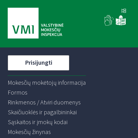
Prisijungti
Mokesčių mokėtojų informacija
Formos
Rinkmenos / Atviri duomenys
Skaičiuoklės ir pagalbininkai
Sąskaitos ir įmokų kodai
Mokesčių žinynas