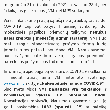
m. gruodžio 31 d.) galioja iki 2021 m. vasario 28 d., per
šį laiką jos gali kreiptis į VMI dėl MPS sudarymo.
Verslininkai, kurie į naują sąrašą nėra įtraukti, tačiau dėl
COVID-19 taip pat patyrė finansinių sunkumų, dėl
mokestinės pagalbos priemonių taikymo netrukus
galės kreiptis į mokesčių administratorių
. VMI šiuo
metu rengia standartizuotą prašymo formą kurią
įmonės turės pateikti per Mano VMI. Nepriklausomai
nuo prašymo pateikimo laiko, pagalbos priemonės
patenkinus prašymą bus taikomos nuo sausio 1 d.
Informacija apie pagalbą verslui dėl COVID-19 skelbiama
ir nuolat atnaujinama VMI interneto svetainėje
www.vmi.lt
skiltyje „
Nukentėjusiems nuo COVID-19
“ .
Šiuo metu visos
VMI
paslaugos yra teikiamos ir
konsultacijos vyksta tik nuotoliniu būdu
.
Konsultacijas mokesčių klausimais gyventojai gali ją
gauti paskambinę
1882 (spausti „5“)
ar pateikę