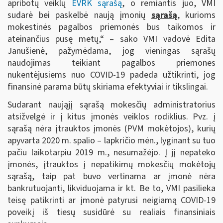
apribotų veiklų
EVRK sąrašą
, o remiantis juo, VMI
sudarė bei paskelbė naują įmonių
sąrašą
, kurioms
mokestinės pagalbos priemonės bus taikomos ir
ateinančius pusę metų,“ – sako VMI vadovė Edita
Janušienė, pažymėdama, jog vieningas sąrašų
naudojimas teikiant pagalbos priemones
nukentėjusiems nuo COVID-19 padeda užtikrinti, jog
finansinė parama būtų skiriama efektyviai ir tikslingai.
Sudarant naująjį sąrašą mokesčių administratorius
atsižvelgė ir į kitus įmonės veiklos rodiklius. Pvz. į
sąrašą nėra įtrauktos įmonės (PVM mokėtojos), kurių
apyvarta 2020 m. spalio – lapkričio mėn., lyginant su tuo
pačiu laikotarpiu 2019 m., nesumažėjo. Į jį nepateko
įmonės, įtrauktos į nepatikimų mokesčių mokėtojų
sąrašą, taip pat buvo vertinama ar įmonė nėra
bankrutuojanti, likviduojama ir kt. Be to, VMI pasilieka
teisę patikrinti ar įmonė patyrusi neigiamą COVID-19
poveikį iš tiesų susidūrė su realiais finansiniais