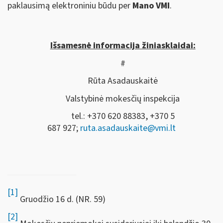
paklausimą elektroniniu būdu per
Mano VMI
.
Išsamesnė informacija žiniasklaidai:
#
Rūta Asadauskaitė
Valstybinė mokesčių inspekcija
tel.: +370 620 88383, +370 5
687 927;
ruta.asadauskaite@vmi.lt
[1]
Gruodžio 16 d. (NR. 59)
[2]