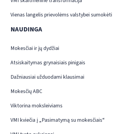
VMI skaitmeninė transformacija
Vienas langelis prievolėms valstybei sumokėti
NAUDINGA
Mokesčiai ir jų dydžiai
Atsiskaitymas grynaisiais pinigais
Dažniausiai užduodami klausimai
Mokesčių ABC
Viktorina moksleiviams
VMI kviečia į „Pasimatymą su mokesčiais“