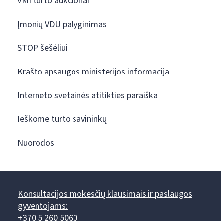
VMI turto aukcionai
Įmonių VDU palyginimas
STOP šešėliui
Krašto apsaugos ministerijos informacija
Interneto svetainės atitikties paraiška
Ieškome turto savininkų
Nuorodos
Konsultacijos mokesčių klausimais ir paslaugos
gyventojams:
+370 5 260 5060