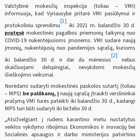
Valstybinė mokesčių inspekcija (toliau – VMI)
informuoja, kad Vyriausybė pritarė VMI pasiūlymui ir
[1]
protokoliniu sprendimu
iki 2021 m. balandžio 30 d.
pratęsė
mokestinės pagalbos priemonių taikymą nuo
COVID-19 nukentėjusioms įmonėms. VMI sudarė naują
įmonių, nukentėjusių nuo pandemijos sąrašą, kurioms
[2]
iki balandžio 30 d. ir dar du mėnesius
nebus
skaičiuojami delspinigiai, nevykdomi mokesčių
išieškojimo veiksmai.
Norėdami sudaryti mokestinės paskolos sutartį (toliau
– MPS)
be palūkanų, į
naują sąrašą įtraukti verslininkai
prašymą VMI turės pateikti iki balandžio 30 d., kadangi
MPS turi būti sudaryti iki birželio 30 d.
„Atsižvelgiant į rudens karantino metu nustatytus
veiklos vykdymo ribojimus Ekonomikos ir inovacijų bei
Socialinės apsaugos ir darbo ministerijos patvirtino