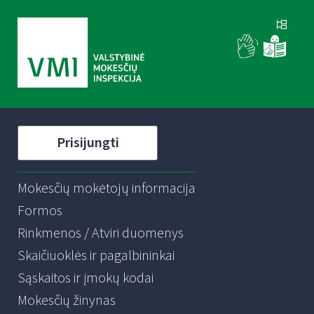
Prisijungti
Mokesčių mokėtojų informacija
Formos
Rinkmenos / Atviri duomenys
Skaičiuoklės ir pagalbininkai
Sąskaitos ir įmokų kodai
Mokesčių žinynas