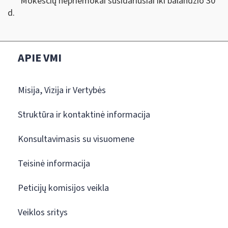
Mokesčių nepriemokai susidariusiai iki balandžio 30
d.
APIE VMI
Misija, Vizija ir Vertybės
Struktūra ir kontaktinė informacija
Konsultavimasis su visuomene
Teisinė informacija
Peticijų komisijos veikla
Veiklos sritys