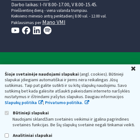
Darbo laikas: I-IV 8.00-17.00, V 8.00-15.45.
Prieššventinę dieną - viena valanda trumpiau.
Kiekvieno mėnesio antrą penktadienį 8.00 val. - 12.00 val.
Mano VMI
Paklausimas per
Valstybinė mokesčių inspekcija prie Lietuvos
U
Respublikos finansų ministerijos
Šioje svetainėje naudojami slapukai
(angl. cookies). Būtinieji
slapukai įdiegiami automatiškai ir jiems nėra reikalingas Jūsų
Biudžetinė įstaiga. Juridinio asmens kodas — 188659752,
sutikimas. Taip pat galite sutikti ir su kitų slapukų naudojimu. Savo
adresas: Vasario 16-osios g. 14, 01107 Vilnius, Lietuva, el.paštas:
sutikimą bet kada galėsite atšaukti pakeisdami interneto naršyklės
vmi@vmi.lt
, E. pristatymo dėžutės adresas 188659752
nustatymus ir ištrindami įrašytus slapukus. Daugiau informacijos
Duomenys apie Valstybinę mokesčių inspekciją prie Lietuvos
Slapukų politika
;
Privatumo politika.
Respublikos finansų ministerijos kaupiami ir saugomi Juridinių
asmenų registre
Būtinieji slapukai
Naudojami sklandžiam svetainės veikimui ir įgalina pagrindines
svetainės funkcijas. Be šių slapukų svetainė negali tinkamai veikti.
Analitiniai slapukai