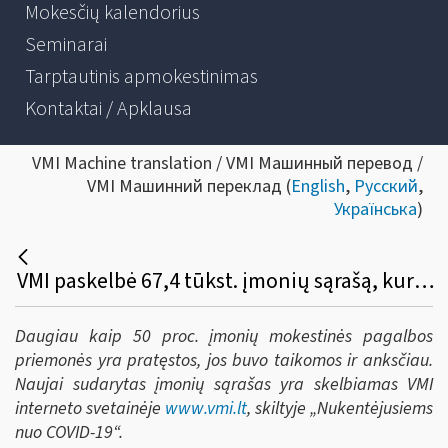
Mokesčių kalendorius
Seminarai
Tarptautinis apmokestinimas
Kontaktai / Apklausa
VMI Machine translation / VMI Машинный перевод /
VMI Машинний переклад (
English
,
Русский
,
Українська
)
VMI paskelbė 67,4 tūkst. įmonių sąrašą, kurioms mokestines pagalbos priemones taikys ateinantį pusmetį
Daugiau kaip 50 proc. įmonių mokestinės pagalbos
priemonės yra pratęstos, jos buvo taikomos ir anksčiau.
Naujai sudarytas įmonių sąrašas yra skelbiamas VMI
interneto svetainėje
www.vmi.lt
, skiltyje „Nukentėjusiems
nuo COVID-19“.