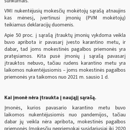
sunkumais.
VMI nukentėjusių mokesčių mokėtojų sąrašą atnaujins
kas mėnesį, įvertinusi įmonių (PVM mokėtojų)
teikiamus deklaracijų duomenis.
Apie 50 proc. į sąrašą įtrauktų įmonių vykdoma veikla
buvo apribota ir pavasarį įvesto karantino metu, ir
dabar, tad joms mokestinės pagalbos priemonės yra
pratęsiamos. Kita pusė įmonių į sąrašą pavasarį
įtrauktos nebuvo, tačiau rudens karantino metu yra
laikomos nukentėjusiomis – joms mokestinės pagalbos
priemonės yra taikomos nuo 2021 m. sausio 1 d.
Kai įmonė nėra įtraukta į naująjį sąrašą.
Įmonės, kurios pavasario karantino metu buvo
laikomos nukentėjusiomis nuo pandemijos, tačiau
dabar jų veikla nėra apribota, mokestinės pagalbos
priemonės (mokesčių nepriemokai susidariusiai iki 2020