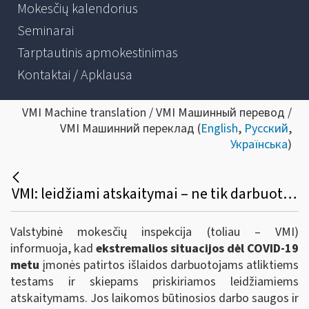
Mokesčių kalendorius
Seminarai
Tarptautinis apmokestinimas
Kontaktai / Apklausa
VMI Machine translation / VMI Машинный перевод /
VMI Машинний переклад (
English
,
Русский
,
Українська
)
VMI: leidžiami atskaitymai – ne tik darbuotojų Covid-19 testavimui skiriamos lėšos, bet ir kitos dėl pandemijos patirtos išlaidos
Valstybinė mokesčių inspekcija (toliau – VMI)
informuoja, kad
ekstremalios situacijos dėl COVID-19
metu
įmonės patirtos išlaidos darbuotojams atliktiems
testams ir skiepams priskiriamos leidžiamiems
atskaitymams. Jos laikomos būtinosios darbo saugos ir