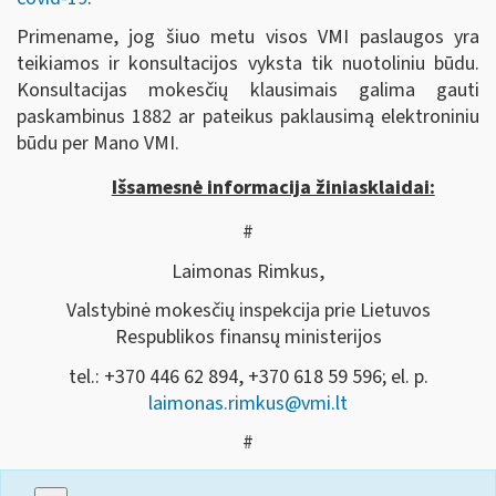
Primename, jog šiuo metu visos VMI paslaugos yra
teikiamos ir konsultacijos vyksta tik nuotoliniu būdu.
Konsultacijas mokesčių klausimais galima gauti
paskambinus 1882 ar pateikus paklausimą elektroniniu
būdu per Mano VMI.
Išsamesnė informacija žiniasklaidai:
#
Laimonas Rimkus,
Valstybinė mokesčių inspekcija prie Lietuvos
Respublikos finansų ministerijos
tel.: +370 446 62 894, +370 618 59 596; el. p.
laimonas.rimkus@vmi.lt
#