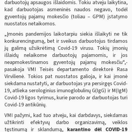
darbuotojų apsaugos išlaidomis. Tokiu atveju laikytina,
kad darbuotojas asmeninės naudos negavo, todėl
gyventojų pajamų mokesčio (toliau – GPM) įstatymo
nuostatos netaikomos.
„Įmonės pandemijos laikotarpiu siekia išlaikyti ne tik
konkurencingumą, bet ir sveikus darbuotojus tirdamos
jų galimą užsikrėtimą Covid-19 virusu. Tokių įmonių
išlaidų nelaikome darbuotojų pajamomis, ir jos
neapmokestinamos gyventojų pajamų mokesčiu“,-
pasakoja VMI Teisės departamento direktorė Rasa
Virvilienė. Tokios pat nuostatos galioja, ir kai įmonė
siekdama nustatyti, ar darbuotojas yra persirgęs Covid-
19, atlieka serologinius imunoglobulinų G(IgG) ir M(IgM)
Covid-19 ligos tyrimus, kurie parodo ar darbuotojas turi
Covid-19 antikūnių.
VMI pažymi, kad tuo atveju, kai darbdavys, siekdamas
užtikrinti efektyvų darbo organizavimą, veiklos
tęstinumą ir sklandumą,
karantino dėl COVID-19