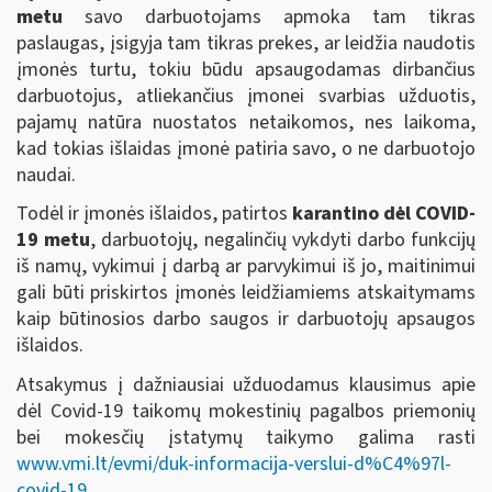
metu
savo darbuotojams apmoka tam tikras
paslaugas, įsigyja tam tikras prekes, ar leidžia naudotis
įmonės turtu, tokiu būdu apsaugodamas dirbančius
darbuotojus, atliekančius įmonei svarbias užduotis,
pajamų natūra nuostatos netaikomos, nes laikoma,
kad tokias išlaidas įmonė patiria savo, o ne darbuotojo
naudai.
Todėl ir įmonės išlaidos, patirtos
karantino dėl COVID-
19 metu
, darbuotojų, negalinčių vykdyti darbo funkcijų
iš namų, vykimui į darbą ar parvykimui iš jo, maitinimui
gali būti priskirtos įmonės leidžiamiems atskaitymams
kaip būtinosios darbo saugos ir darbuotojų apsaugos
išlaidos.
Atsakymus į dažniausiai užduodamus klausimus apie
dėl Covid-19 taikomų mokestinių pagalbos priemonių
bei mokesčių įstatymų taikymo galima rasti
www.vmi.lt/evmi/duk-informacija-verslui-d%C4%97l-
covid-19
.