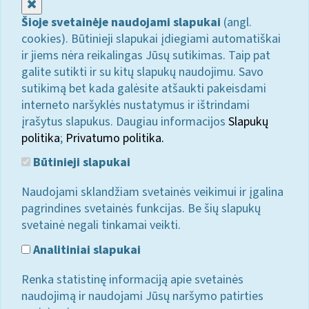
Uždaryti
Šioje svetainėje naudojami slapukai
(angl.
cookies). Būtinieji slapukai įdiegiami automatiškai
ir jiems nėra reikalingas Jūsų sutikimas. Taip pat
galite sutikti ir su kitų slapukų naudojimu. Savo
sutikimą bet kada galėsite atšaukti pakeisdami
interneto naršyklės nustatymus ir ištrindami
įrašytus slapukus. Daugiau informacijos
Slapukų
politika
;
Privatumo politika.
Būtinieji slapukai
Naudojami sklandžiam svetainės veikimui ir įgalina
pagrindines svetainės funkcijas. Be šių slapukų
svetainė negali tinkamai veikti.
Analitiniai slapukai
Renka statistinę informaciją apie svetainės
naudojimą ir naudojami Jūsų naršymo patirties