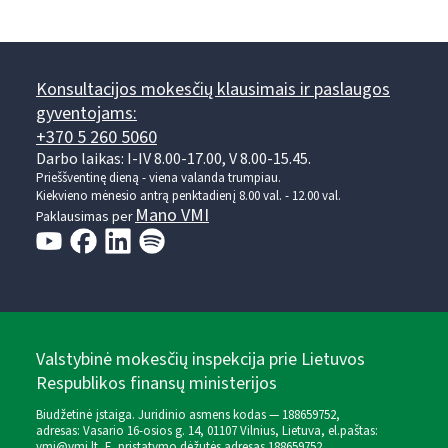
Konsultacijos mokesčių klausimais ir paslaugos
gyventojams:
+370 5 260 5060
Darbo laikas: I-IV 8.00-17.00, V 8.00-15.45.
Prieššventinę dieną - viena valanda trumpiau.
Kiekvieno mėnesio antrą penktadienį 8.00 val. - 12.00 val.
Mano VMI
Paklausimas per
Valstybinė mokesčių inspekcija prie Lietuvos
Respublikos finansų ministerijos
Biudžetinė įstaiga. Juridinio asmens kodas — 188659752,
adresas: Vasario 16-osios g. 14, 01107 Vilnius, Lietuva, el.paštas:
vmi@vmi.lt
, E. pristatymo dėžutės adresas 188659752