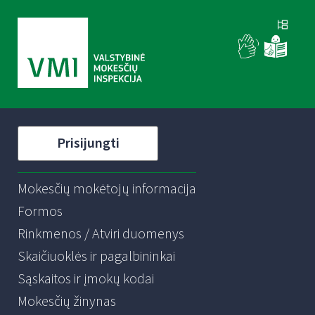
Prisijungti
Mokesčių mokėtojų informacija
Formos
Rinkmenos / Atviri duomenys
Skaičiuoklės ir pagalbininkai
Sąskaitos ir įmokų kodai
Mokesčių žinynas