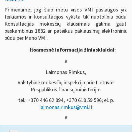
Primename, jog šiuo metu visos VMI paslaugos yra
teikiamos ir konsultacijos vyksta tik nuotoliniu būdu.
Konsultacijas mokesčių klausimais galima gauti
paskambinus 1882 ar pateikus paklausimą elektroniniu
būdu per Mano VMI.
Išsamesnė informacija žiniasklaidai:
#
Laimonas Rimkus,
Valstybinė mokesčių inspekcija prie Lietuvos
Respublikos finansų ministerijos
tel.: +370 446 62 894, +370 618 59 596; el. p.
laimonas.rimkus@vmi.lt
#