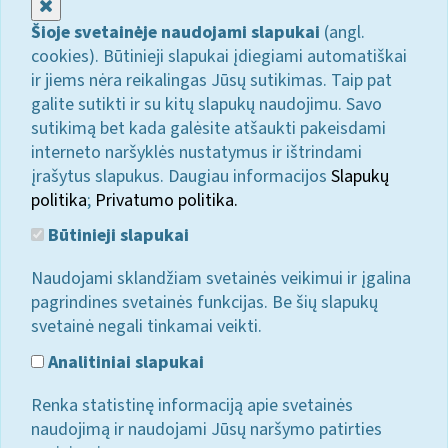
Uždaryti
Šioje svetainėje naudojami slapukai
(angl.
cookies). Būtinieji slapukai įdiegiami automatiškai
ir jiems nėra reikalingas Jūsų sutikimas. Taip pat
galite sutikti ir su kitų slapukų naudojimu. Savo
sutikimą bet kada galėsite atšaukti pakeisdami
interneto naršyklės nustatymus ir ištrindami
įrašytus slapukus. Daugiau informacijos
Slapukų
politika
;
Privatumo politika.
Būtinieji slapukai
Naudojami sklandžiam svetainės veikimui ir įgalina
pagrindines svetainės funkcijas. Be šių slapukų
svetainė negali tinkamai veikti.
Analitiniai slapukai
Renka statistinę informaciją apie svetainės
naudojimą ir naudojami Jūsų naršymo patirties