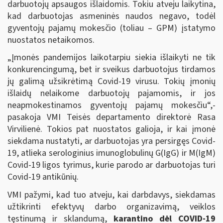
darbuotojų apsaugos išlaidomis. Tokiu atveju laikytina,
kad darbuotojas asmeninės naudos negavo, todėl
gyventojų pajamų mokesčio (toliau – GPM) įstatymo
nuostatos netaikomos.
„Įmonės pandemijos laikotarpiu siekia išlaikyti ne tik
konkurencingumą, bet ir sveikus darbuotojus tirdamos
jų galimą užsikrėtimą Covid-19 virusu. Tokių įmonių
išlaidų nelaikome darbuotojų pajamomis, ir jos
neapmokestinamos gyventojų pajamų mokesčiu“,-
pasakoja VMI Teisės departamento direktorė Rasa
Virvilienė. Tokios pat nuostatos galioja, ir kai įmonė
siekdama nustatyti, ar darbuotojas yra persirgęs Covid-
19, atlieka serologinius imunoglobulinų G(IgG) ir M(IgM)
Covid-19 ligos tyrimus, kurie parodo ar darbuotojas turi
Covid-19 antikūnių.
VMI pažymi, kad tuo atveju, kai darbdavys, siekdamas
užtikrinti efektyvų darbo organizavimą, veiklos
tęstinumą ir sklandumą,
karantino dėl COVID-19