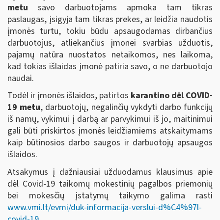
metu
savo darbuotojams apmoka tam tikras
paslaugas, įsigyja tam tikras prekes, ar leidžia naudotis
įmonės turtu, tokiu būdu apsaugodamas dirbančius
darbuotojus, atliekančius įmonei svarbias užduotis,
pajamų natūra nuostatos netaikomos, nes laikoma,
kad tokias išlaidas įmonė patiria savo, o ne darbuotojo
naudai.
Todėl ir įmonės išlaidos, patirtos
karantino dėl COVID-
19 metu
, darbuotojų, negalinčių vykdyti darbo funkcijų
iš namų, vykimui į darbą ar parvykimui iš jo, maitinimui
gali būti priskirtos įmonės leidžiamiems atskaitymams
kaip būtinosios darbo saugos ir darbuotojų apsaugos
išlaidos.
Atsakymus į dažniausiai užduodamus klausimus apie
dėl Covid-19 taikomų mokestinių pagalbos priemonių
bei mokesčių įstatymų taikymo galima rasti
www.vmi.lt/evmi/duk-informacija-verslui-d%C4%97l-
covid-19
.