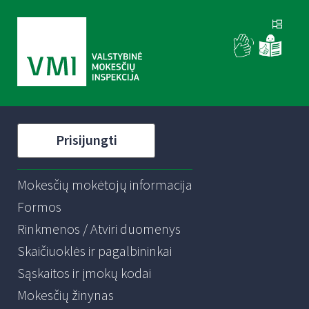
Prisijungti
Mokesčių mokėtojų informacija
Formos
Rinkmenos / Atviri duomenys
Skaičiuoklės ir pagalbininkai
Sąskaitos ir įmokų kodai
Mokesčių žinynas