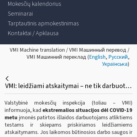
Mokesčių kalendorius
Seminarai
Tarptautinis apmokestinimas
Kontaktai / Apklausa
VMI Machine translation / VMI Машинный перевод /
VMI Машинний переклад (
English
,
Русский
,
Українська
)
VMI: leidžiami atskaitymai – ne tik darbuotojų Covid-19 testavimui skiriamos lėšos, bet ir kitos dėl pandemijos patirtos išlaidos
Valstybinė mokesčių inspekcija (toliau – VMI)
informuoja, kad
ekstremalios situacijos dėl COVID-19
metu
įmonės patirtos išlaidos darbuotojams atliktiems
testams ir skiepams priskiriamos leidžiamiems
atskaitymams. Jos laikomos būtinosios darbo saugos ir