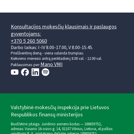
Konsultacijos mokesčių klausimais ir paslaugos
gyventojams:
+370 5 260 5060
Darbo laikas: I-IV 8.00-17.00, V 8.00-15.45.
Prieššventinę dieną - viena valanda trumpiau.
Kiekvieno mėnesio antrą penktadienį 8.00 val. - 12.00 val.
Mano VMI
Paklausimas per
Valstybinė mokesčių inspekcija prie Lietuvos
Respublikos finansų ministerijos
Biudžetinė įstaiga. Juridinio asmens kodas — 188659752,
adresas: Vasario 16-osios g. 14, 01107 Vilnius, Lietuva, el.paštas:
vmi@vmi.lt
, E. pristatymo dėžutės adresas 188659752