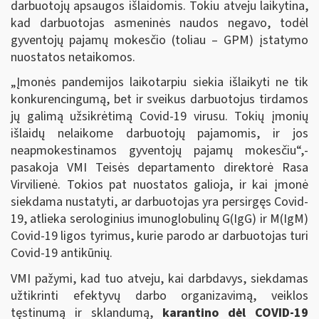
darbuotojų apsaugos išlaidomis. Tokiu atveju laikytina,
kad darbuotojas asmeninės naudos negavo, todėl
gyventojų pajamų mokesčio (toliau – GPM) įstatymo
nuostatos netaikomos.
„Įmonės pandemijos laikotarpiu siekia išlaikyti ne tik
konkurencingumą, bet ir sveikus darbuotojus tirdamos
jų galimą užsikrėtimą Covid-19 virusu. Tokių įmonių
išlaidų nelaikome darbuotojų pajamomis, ir jos
neapmokestinamos gyventojų pajamų mokesčiu“,-
pasakoja VMI Teisės departamento direktorė Rasa
Virvilienė. Tokios pat nuostatos galioja, ir kai įmonė
siekdama nustatyti, ar darbuotojas yra persirgęs Covid-
19, atlieka serologinius imunoglobulinų G(IgG) ir M(IgM)
Covid-19 ligos tyrimus, kurie parodo ar darbuotojas turi
Covid-19 antikūnių.
VMI pažymi, kad tuo atveju, kai darbdavys, siekdamas
užtikrinti efektyvų darbo organizavimą, veiklos
tęstinumą ir sklandumą,
karantino dėl COVID-19