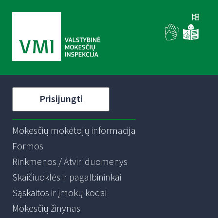
Prisijungti
Mokesčių mokėtojų informacija
Formos
Rinkmenos / Atviri duomenys
Skaičiuoklės ir pagalbininkai
Sąskaitos ir įmokų kodai
Mokesčių žinynas