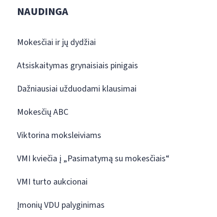
NAUDINGA
Mokesčiai ir jų dydžiai
Atsiskaitymas grynaisiais pinigais
Dažniausiai užduodami klausimai
Mokesčių ABC
Viktorina moksleiviams
VMI kviečia į „Pasimatymą su mokesčiais“
VMI turto aukcionai
Įmonių VDU palyginimas