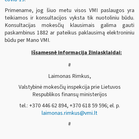
Primename, jog šiuo metu visos VMI paslaugos yra
teikiamos ir konsultacijos vyksta tik nuotoliniu būdu.
Konsultacijas mokesčių klausimais galima gauti
paskambinus 1882 ar pateikus paklausimą elektroniniu
būdu per Mano VMI.
Išsamesnė informacija žiniasklaidai:
#
Laimonas Rimkus,
Valstybinė mokesčių inspekcija prie Lietuvos
Respublikos finansų ministerijos
tel.: +370 446 62 894, +370 618 59 596; el. p.
laimonas.rimkus@vmi.lt
#