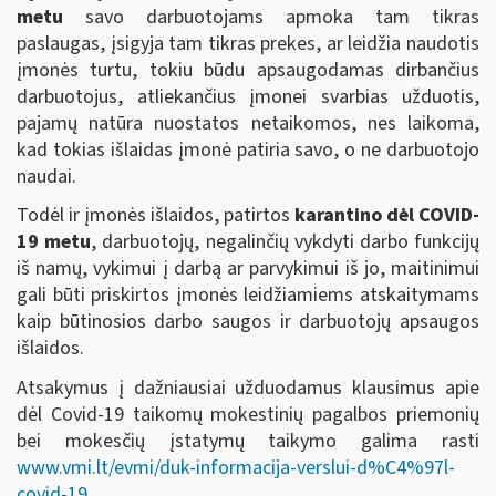
metu
savo darbuotojams apmoka tam tikras
paslaugas, įsigyja tam tikras prekes, ar leidžia naudotis
įmonės turtu, tokiu būdu apsaugodamas dirbančius
darbuotojus, atliekančius įmonei svarbias užduotis,
pajamų natūra nuostatos netaikomos, nes laikoma,
kad tokias išlaidas įmonė patiria savo, o ne darbuotojo
naudai.
Todėl ir įmonės išlaidos, patirtos
karantino dėl COVID-
19 metu
, darbuotojų, negalinčių vykdyti darbo funkcijų
iš namų, vykimui į darbą ar parvykimui iš jo, maitinimui
gali būti priskirtos įmonės leidžiamiems atskaitymams
kaip būtinosios darbo saugos ir darbuotojų apsaugos
išlaidos.
Atsakymus į dažniausiai užduodamus klausimus apie
dėl Covid-19 taikomų mokestinių pagalbos priemonių
bei mokesčių įstatymų taikymo galima rasti
www.vmi.lt/evmi/duk-informacija-verslui-d%C4%97l-
covid-19
.