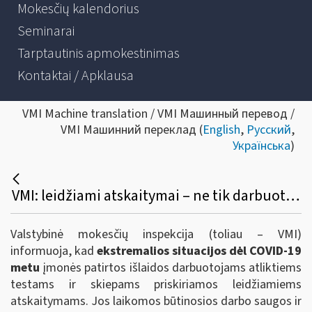
Mokesčių kalendorius
Seminarai
Tarptautinis apmokestinimas
Kontaktai / Apklausa
VMI Machine translation / VMI Машинный перевод /
VMI Машинний переклад (
English
,
Русский
,
Українська
)
VMI: leidžiami atskaitymai – ne tik darbuotojų Covid-19 testavimui skiriamos lėšos, bet ir kitos dėl pandemijos patirtos išlaidos
Valstybinė mokesčių inspekcija (toliau – VMI)
informuoja, kad
ekstremalios situacijos dėl COVID-19
metu
įmonės patirtos išlaidos darbuotojams atliktiems
testams ir skiepams priskiriamos leidžiamiems
atskaitymams. Jos laikomos būtinosios darbo saugos ir