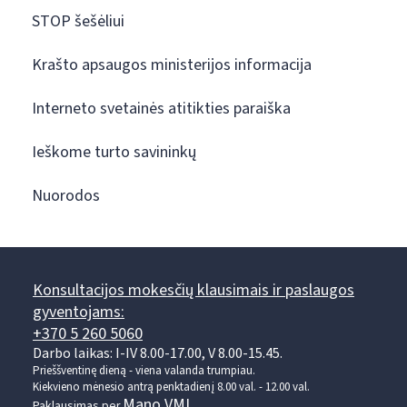
STOP šešėliui
Krašto apsaugos ministerijos informacija
Interneto svetainės atitikties paraiška
Ieškome turto savininkų
Nuorodos
Konsultacijos mokesčių klausimais ir paslaugos
gyventojams:
+370 5 260 5060
Darbo laikas: I-IV 8.00-17.00, V 8.00-15.45.
Prieššventinę dieną - viena valanda trumpiau.
Kiekvieno mėnesio antrą penktadienį 8.00 val. - 12.00 val.
Mano VMI
Paklausimas per