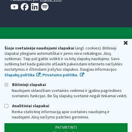
Valstybinė mokesčių inspekcija prie Lietuvos
U
Respublikos finansų ministerijos
Šioje svetainėje naudojami slapukai
(angl. cookies). Būtinieji
slapukai įdiegiami automatiškai ir jiems nėra reikalingas Jūsų
Biudžetinė įstaiga. Juridinio asmens kodas — 188659752,
sutikimas. Taip pat galite sutikti ir su kitų slapukų naudojimu. Savo
adresas: Vasario 16-osios g. 14, 01107 Vilnius, Lietuva, el.paštas:
sutikimą bet kada galėsite atšaukti pakeisdami interneto naršyklės
vmi@vmi.lt
, E. pristatymo dėžutės adresas 188659752
nustatymus ir ištrindami įrašytus slapukus. Daugiau informacijos
Duomenys apie Valstybinę mokesčių inspekciją prie Lietuvos
Slapukų politika
;
Privatumo politika.
Respublikos finansų ministerijos kaupiami ir saugomi Juridinių
asmenų registre
Būtinieji slapukai
Naudojami sklandžiam svetainės veikimui ir įgalina pagrindines
svetainės funkcijas. Be šių slapukų svetainė negali tinkamai veikti.
Analitiniai slapukai
Renka statistinę informaciją apie svetainės naudojimą ir
naudojami Jūsų naršymo patirties gerinimui.
PATVIRTINTI