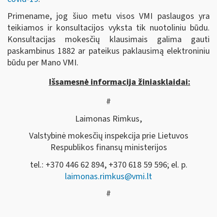
Primename, jog šiuo metu visos VMI paslaugos yra
teikiamos ir konsultacijos vyksta tik nuotoliniu būdu.
Konsultacijas mokesčių klausimais galima gauti
paskambinus 1882 ar pateikus paklausimą elektroniniu
būdu per Mano VMI.
Išsamesnė informacija žiniasklaidai:
#
Laimonas Rimkus,
Valstybinė mokesčių inspekcija prie Lietuvos
Respublikos finansų ministerijos
tel.: +370 446 62 894, +370 618 59 596; el. p.
laimonas.rimkus@vmi.lt
#