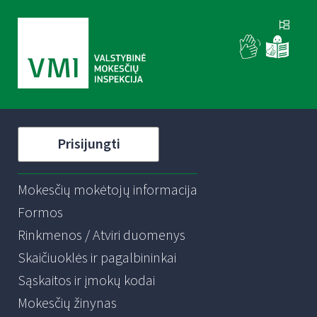
Prisijungti
Mokesčių mokėtojų informacija
Formos
Rinkmenos / Atviri duomenys
Skaičiuoklės ir pagalbininkai
Sąskaitos ir įmokų kodai
Mokesčių žinynas