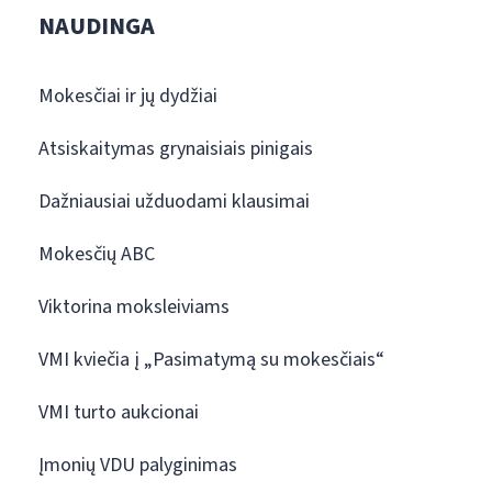
NAUDINGA
Mokesčiai ir jų dydžiai
Atsiskaitymas grynaisiais pinigais
Dažniausiai užduodami klausimai
Mokesčių ABC
Viktorina moksleiviams
VMI kviečia į „Pasimatymą su mokesčiais“
VMI turto aukcionai
Įmonių VDU palyginimas