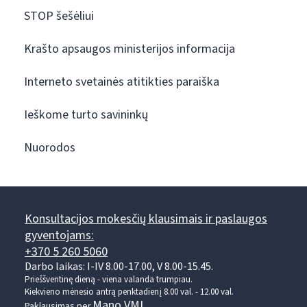
STOP šešėliui
Krašto apsaugos ministerijos informacija
Interneto svetainės atitikties paraiška
Ieškome turto savininkų
Nuorodos
Konsultacijos mokesčių klausimais ir paslaugos
gyventojams:
+370 5 260 5060
Darbo laikas: I-IV 8.00-17.00, V 8.00-15.45.
Prieššventinę dieną - viena valanda trumpiau.
Kiekvieno mėnesio antrą penktadienį 8.00 val. - 12.00 val.
Mano VMI
Paklausimas per