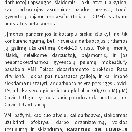
darbuotojų apsaugos išlaidomis. Tokiu atveju laikytina,
kad darbuotojas asmeninės naudos negavo, todėl
gyventojų pajamų mokesčio (toliau – GPM) įstatymo
nuostatos netaikomos.
„Įmonės pandemijos laikotarpiu siekia išlaikyti ne tik
konkurencingumą, bet ir sveikus darbuotojus tirdamos
jų galimą užsikrėtimą Covid-19 virusu. Tokių įmonių
išlaidų nelaikome darbuotojų pajamomis, ir jos
neapmokestinamos gyventojų pajamų mokesčiu“,-
pasakoja VMI Teisės departamento direktorė Rasa
Virvilienė. Tokios pat nuostatos galioja, ir kai įmonė
siekdama nustatyti, ar darbuotojas yra persirgęs Covid-
19, atlieka serologinius imunoglobulinų G(IgG) ir M(IgM)
Covid-19 ligos tyrimus, kurie parodo ar darbuotojas turi
Covid-19 antikūnių.
VMI pažymi, kad tuo atveju, kai darbdavys, siekdamas
užtikrinti efektyvų darbo organizavimą, veiklos
tęstinumą ir sklandumą,
karantino dėl COVID-19