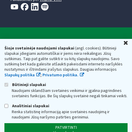
Valstybinė mokesčių inspekcija prie Lietuvos
U
Respublikos finansų ministerijos
Šioje svetainėje naudojami slapukai
(angl. cookies). Būtinieji
slapukai įdiegiami automatiškai ir jiems nėra reikalingas Jūsų
Biudžetinė įstaiga. Juridinio asmens kodas — 188659752,
sutikimas. Taip pat galite sutikti ir su kitų slapukų naudojimu. Savo
adresas: Vasario 16-osios g. 14, 01107 Vilnius, Lietuva, el.paštas:
sutikimą bet kada galėsite atšaukti pakeisdami interneto naršyklės
vmi@vmi.lt
, E. pristatymo dėžutės adresas 188659752
nustatymus ir ištrindami įrašytus slapukus. Daugiau informacijos
Duomenys apie Valstybinę mokesčių inspekciją prie Lietuvos
Slapukų politika
;
Privatumo politika.
Respublikos finansų ministerijos kaupiami ir saugomi Juridinių
asmenų registre
Būtinieji slapukai
Naudojami sklandžiam svetainės veikimui ir įgalina pagrindines
svetainės funkcijas. Be šių slapukų svetainė negali tinkamai veikti.
Analitiniai slapukai
Renka statistinę informaciją apie svetainės naudojimą ir
naudojami Jūsų naršymo patirties gerinimui.
PATVIRTINTI