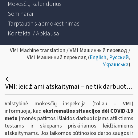
Mokesčių kalendorius
Seminarai
Tarptautinis apmokestinimas
Kontaktai / Apklausa
VMI Machine translation / VMI Машинный перевод /
VMI Машинний переклад (
English
,
Русский
,
Українська
)
VMI: leidžiami atskaitymai – ne tik darbuotojų Covid-19 testavimui skiriamos lėšos, bet ir kitos dėl pandemijos patirtos išlaidos
Valstybinė mokesčių inspekcija (toliau – VMI)
informuoja, kad
ekstremalios situacijos dėl COVID-19
metu
įmonės patirtos išlaidos darbuotojams atliktiems
testams ir skiepams priskiriamos leidžiamiems
atskaitymams. Jos laikomos būtinosios darbo saugos ir