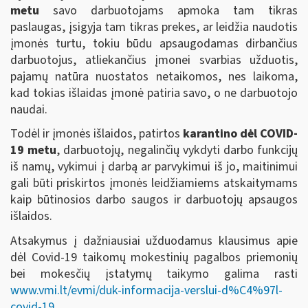
metu
savo darbuotojams apmoka tam tikras
paslaugas, įsigyja tam tikras prekes, ar leidžia naudotis
įmonės turtu, tokiu būdu apsaugodamas dirbančius
darbuotojus, atliekančius įmonei svarbias užduotis,
pajamų natūra nuostatos netaikomos, nes laikoma,
kad tokias išlaidas įmonė patiria savo, o ne darbuotojo
naudai.
Todėl ir įmonės išlaidos, patirtos
karantino dėl COVID-
19 metu
, darbuotojų, negalinčių vykdyti darbo funkcijų
iš namų, vykimui į darbą ar parvykimui iš jo, maitinimui
gali būti priskirtos įmonės leidžiamiems atskaitymams
kaip būtinosios darbo saugos ir darbuotojų apsaugos
išlaidos.
Atsakymus į dažniausiai užduodamus klausimus apie
dėl Covid-19 taikomų mokestinių pagalbos priemonių
bei mokesčių įstatymų taikymo galima rasti
www.vmi.lt/evmi/duk-informacija-verslui-d%C4%97l-
covid-19
.