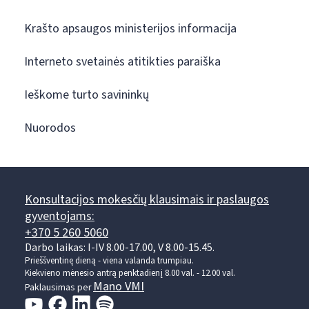
Krašto apsaugos ministerijos informacija
Interneto svetainės atitikties paraiška
Ieškome turto savininkų
Nuorodos
Konsultacijos mokesčių klausimais ir paslaugos
gyventojams:
+370 5 260 5060
Darbo laikas: I-IV 8.00-17.00, V 8.00-15.45.
Prieššventinę dieną - viena valanda trumpiau.
Kiekvieno mėnesio antrą penktadienį 8.00 val. - 12.00 val.
Mano VMI
Paklausimas per