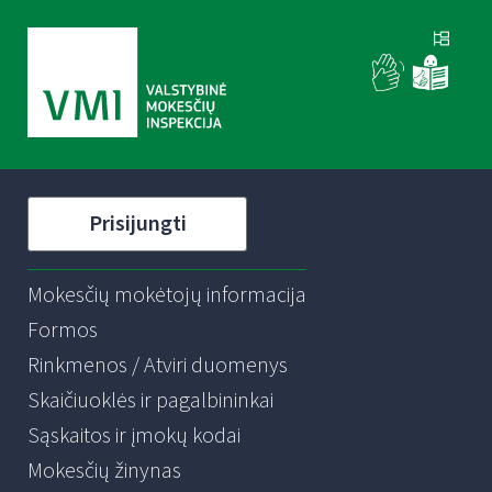
Prisijungti
Mokesčių mokėtojų informacija
Formos
Rinkmenos / Atviri duomenys
Skaičiuoklės ir pagalbininkai
Sąskaitos ir įmokų kodai
Mokesčių žinynas