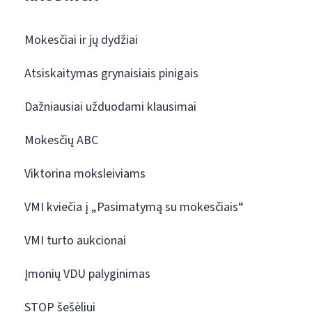
Mokesčiai ir jų dydžiai
Atsiskaitymas grynaisiais pinigais
Dažniausiai užduodami klausimai
Mokesčių ABC
Viktorina moksleiviams
VMI kviečia į „Pasimatymą su mokesčiais“
VMI turto aukcionai
Įmonių VDU palyginimas
STOP šešėliui