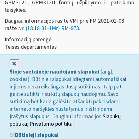
GPM312L, GPM312U formų užpildymo ir pateikimo
taisyklės.
Daugiau informacijos rasite VMI prie FM 2021-01-08
rašte Nr.
(18.18-31-1Mr) RM-973
.
Informaciją parengė
Teisės departamentas
Uždaryti
Šioje svetainėje naudojami slapukai
(angl.
cookies). Būtinieji slapukai įdiegiami automatiškai
ir jiems nėra reikalingas Jūsų sutikimas. Taip pat
galite sutikti ir su kitų slapukų naudojimu. Savo
sutikimą bet kada galėsite atšaukti pakeisdami
interneto naršyklės nustatymus ir ištrindami
įrašytus slapukus. Daugiau informacijos
Slapukų
politika
;
Privatumo politika.
Būtinieji slapukai