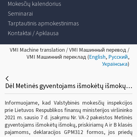
Mokesčių kalendorius
Seminarai
Tarptautinis apmokestinimas
Kontaktai / Apklausa
VMI Machine translation / VMI Машинный перевод /
VMI Машинний переклад (
English
,
Русский
,
Українська
)
Dėl Metinės gyventojams išmokėtų išmokų, priskiriamų A ir B klasės pajamoms, deklaracijos GPM312 formos ir jos priedų GPM312L, GPM312U formų užpildymo ir pateikimo taisyklių pakeitimo
Informuojame, kad Valstybinės mokesčių inspekcijos
prie Lietuvos Respublikos finansų ministerijos viršininko
2021 m. sausio 7 d. įsakymu Nr. VA-2 pakeistos Metinės
gyventojams išmokėtų išmokų, priskiriamų A ir B klasės
pajamoms, deklaracijos GPM312 formos, jos priedų