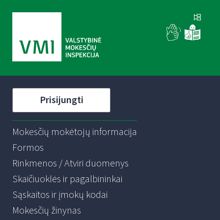
Prisijungti
Mokesčių mokėtojų informacija
Formos
Rinkmenos / Atviri duomenys
Skaičiuoklės ir pagalbininkai
Sąskaitos ir įmokų kodai
Mokesčių žinynas