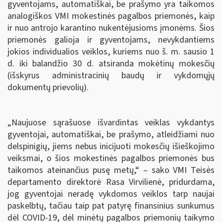
gyventojams, automatiškai, be prašymo yra taikomos
analogiškos VMI mokestinės pagalbos priemonės, kaip
ir nuo antrojo karantino nukentėjusioms įmonėms. Šios
priemonės galioja ir gyventojams, nevykdantiems
jokios individualios veiklos, kuriems nuo š. m. sausio 1
d. iki balandžio 30 d. atsiranda mokėtinų mokesčių
(išskyrus administracinių baudų ir vykdomųjų
dokumentų prievolių).
„Naujuose sąrašuose išvardintas veiklas vykdantys
gyventojai, automatiškai, be prašymo, atleidžiami nuo
delspinigių, jiems nebus inicijuoti mokesčių išieškojimo
veiksmai, o šios mokestinės pagalbos priemonės bus
taikomos ateinančius pusę metų,“ – sako VMI Teisės
departamento direktorė Rasa Virvilienė, pridurdama,
jog gyventojai neradę vykdomos veiklos tarp naujai
paskelbtų, tačiau taip pat patyrę finansinius sunkumus
dėl COVID-19, dėl minėtų pagalbos priemonių taikymo