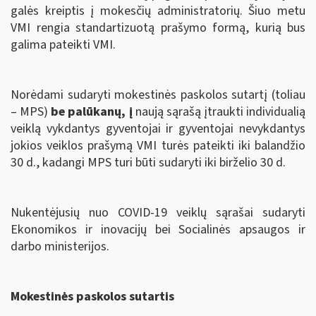
galės kreiptis į mokesčių administratorių. Šiuo metu
VMI rengia standartizuotą prašymo formą, kurią bus
galima pateikti VMI.
Norėdami sudaryti mokestinės paskolos sutartį (toliau
– MPS)
be palūkanų, į
naują sąrašą įtraukti individualią
veiklą vykdantys gyventojai ir gyventojai nevykdantys
jokios veiklos prašymą VMI turės pateikti iki balandžio
30 d., kadangi MPS turi būti sudaryti iki birželio 30 d.
Nukentėjusių nuo COVID-19 veiklų sąrašai sudaryti
Ekonomikos ir inovacijų bei Socialinės apsaugos ir
darbo ministerijos.
Mokestinės paskolos sutartis