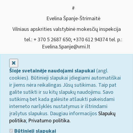
#
Evelina Španje-Štrimaitė
Vilniaus apskrities valstybinė mokesčių inspekcija
tel.: + 370 5 2687 650; +370 612 94374 tel. p.:
Evelina.Spanje@vmi.lt
Uždaryti
Šioje svetainėje naudojami slapukai
(angl.
cookies). Būtinieji slapukai įdiegiami automatiškai
ir jiems nėra reikalingas Jūsų sutikimas. Taip pat
galite sutikti ir su kitų slapukų naudojimu. Savo
sutikimą bet kada galėsite atšaukti pakeisdami
interneto naršyklės nustatymus ir ištrindami
įrašytus slapukus. Daugiau informacijos
Slapukų
politika
;
Privatumo politika.
Būtinieji slapukai