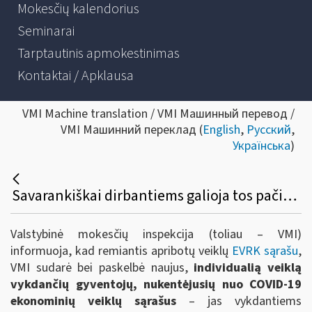
Mokesčių kalendorius
Seminarai
Tarptautinis apmokestinimas
Kontaktai / Apklausa
VMI Machine translation / VMI Машинный перевод /
VMI Машинний переклад (
English
,
Русский
,
Українська
)
Savarankiškai dirbantiems galioja tos pačios mokestinės pagalbos priemonės kaip ir įmonėms
Valstybinė mokesčių inspekcija (toliau – VMI)
informuoja, kad remiantis apribotų veiklų
EVRK sąrašu
,
VMI sudarė bei paskelbė naujus,
individualią veiklą
vykdančių gyventojų, nukentėjusių nuo COVID-19
ekonominių veiklų sąrašus
– jas vykdantiems