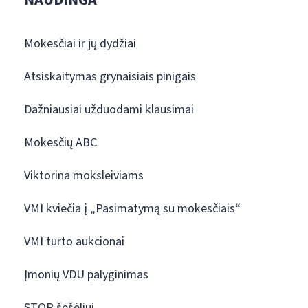
NAUDINGA
Mokesčiai ir jų dydžiai
Atsiskaitymas grynaisiais pinigais
Dažniausiai užduodami klausimai
Mokesčių ABC
Viktorina moksleiviams
VMI kviečia į „Pasimatymą su mokesčiais“
VMI turto aukcionai
Įmonių VDU palyginimas
STOP šešėliui