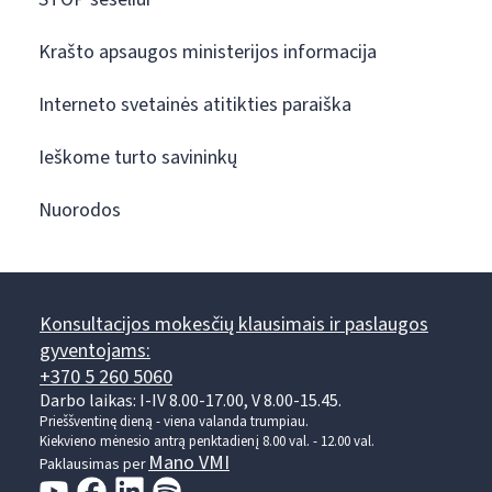
Krašto apsaugos ministerijos informacija
Interneto svetainės atitikties paraiška
Ieškome turto savininkų
Nuorodos
Konsultacijos mokesčių klausimais ir paslaugos
gyventojams:
+370 5 260 5060
Darbo laikas: I-IV 8.00-17.00, V 8.00-15.45.
Prieššventinę dieną - viena valanda trumpiau.
Kiekvieno mėnesio antrą penktadienį 8.00 val. - 12.00 val.
Mano VMI
Paklausimas per