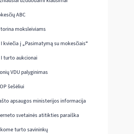
žniausiai užduodami klausimai
kesčių ABC
ktorina moksleiviams
I kviečia į „Pasimatymą su mokesčiais“
I turto aukcionai
onių VDU palyginimas
OP šešėliui
ašto apsaugos ministerijos informacija
terneto svetainės atitikties paraiška
škome turto savininkų