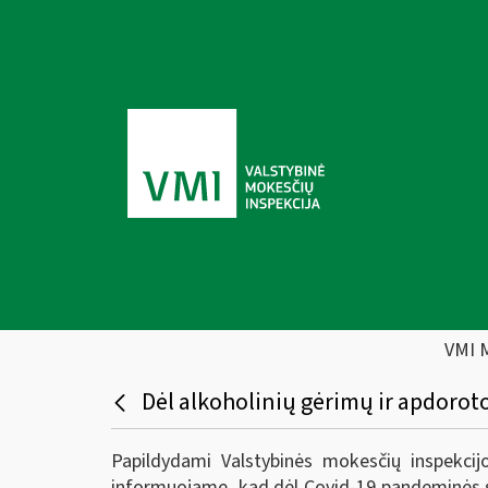
VMI 
Dėl alkoholinių gėrimų ir apdorot
Papildydami Valstybinės mokesčių inspekcij
informuojame, kad dėl
Covid-19 pandeminės s