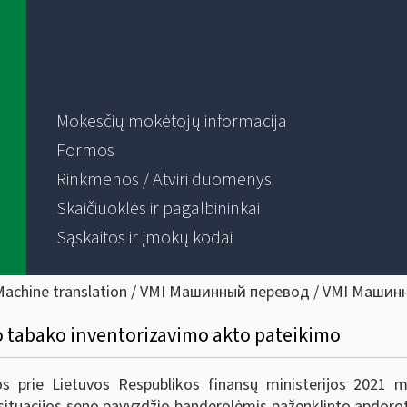
Mokesčių mokėtojų informacija
Formos
Rinkmenos / Atviri duomenys
Skaičiuoklės ir pagalbininkai
Sąskaitos ir įmokų kodai
Machine translation / VMI Машинный перевод / VMI Машин
o tabako inventorizavimo akto pateikimo
os prie Lietuvos Respublikos finansų ministerijos 2021 m
ituacijos seno pavyzdžio banderolėmis paženklinto apdoroto 