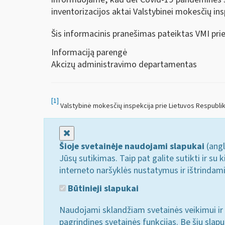
inventorizacijos aktai Valstybinei mokesčių ins
Šis informacinis pranešimas pateiktas VMI pri
Informaciją parengė
Akcizų administravimo departamentas
[1]
Valstybinė mokesčių inspekcija prie Lietuvos Respubliko
Uždaryti
Šioje svetainėje naudojami slapukai
(angl
Jūsų sutikimas. Taip pat galite sutikti ir s
interneto naršyklės nustatymus ir ištrindam
Būtinieji slapukai
Naudojami sklandžiam svetainės veikimui ir 
pagrindines svetainės funkcijas. Be šių slap