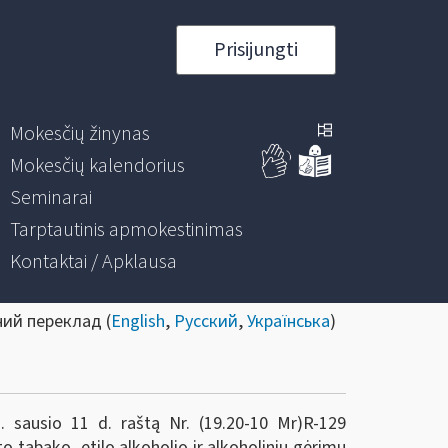
Prisijungti
Mokesčių žinynas
Mokesčių kalendorius
Seminarai
Tarptautinis apmokestinimas
Kontaktai / Apklausa
ний переклад (
English
,
Русский
,
Українська
)
. sausio 11 d. raštą Nr. (19.20-10 Mr)R-129
tabako, etilo alkoholio ir alkoholinių gėrimų