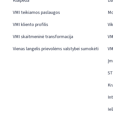
Klaipėda
Da
VMI teikiamos paslaugos
Mo
VMI kliento profilis
Vi
VMI skaitmeninė transformacija
VM
Vienas langelis prievolėms valstybei sumokėti
VM
Įm
ST
Kr
In
Ie