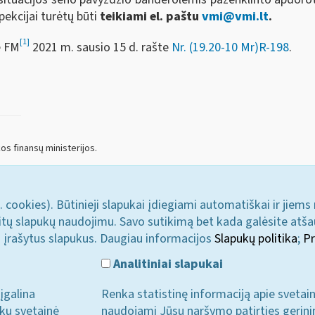
pekcijai turėtų būti
teikiami el. paštu
vmi@vmi.lt
.
[1]
e FM
2021 m. sausio 1
5
d
. rašte
Nr.
(19.20-10 Mr)R-198
.
s finansų ministerijos.
. cookies). Būtinieji slapukai įdiegiami automatiškai ir jiems
u kitų slapukų naudojimu. Savo sutikimą bet kada galėsite atš
i įrašytus slapukus. Daugiau informacijos
Slapukų politika
;
Pr
Analitiniai slapukai
įgalina
Renka statistinę informaciją apie svetai
ukų svetainė
naudojami Jūsų naršymo patirties gerini