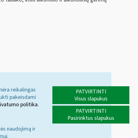
 nėra reikalingas
PATVIRTINTI
aukti pakeisdami
Visus slapukus
ivatumo politika.
PATVIRTINTI
Pasirinktus slapukus
nės naudojimą ir
mui.