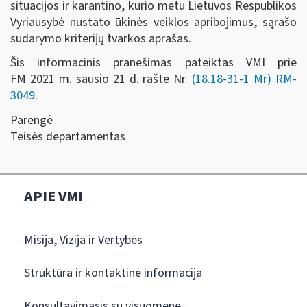
situacijos ir karantino, kurio metu Lietuvos Respublikos
Vyriausybė nustato ūkinės veiklos apribojimus, sąrašo
sudarymo kriterijų tvarkos aprašas.
Šis informacinis pranešimas pateiktas VMI prie
FM 2021 m. sausio 21
d
. rašte Nr.
(18.18-31-1 Mr) RM-
3049
.
Parengė
Teisės departamentas
APIE VMI
Misija, Vizija ir Vertybės
Struktūra ir kontaktinė informacija
Konsultavimasis su visuomene