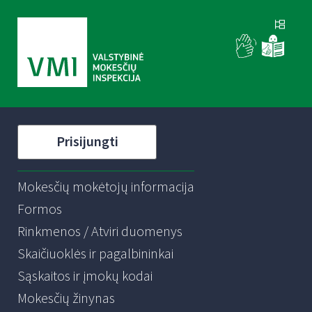
Prisijungti
Mokesčių mokėtojų informacija
Formos
Rinkmenos / Atviri duomenys
Skaičiuoklės ir pagalbininkai
Sąskaitos ir įmokų kodai
Mokesčių žinynas