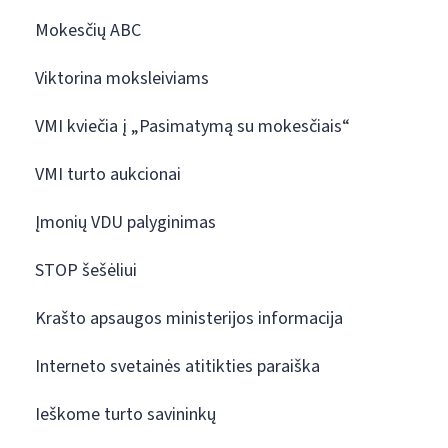
Mokesčių ABC
Viktorina moksleiviams
VMI kviečia į „Pasimatymą su mokesčiais“
VMI turto aukcionai
Įmonių VDU palyginimas
STOP šešėliui
Krašto apsaugos ministerijos informacija
Interneto svetainės atitikties paraiška
Ieškome turto savininkų