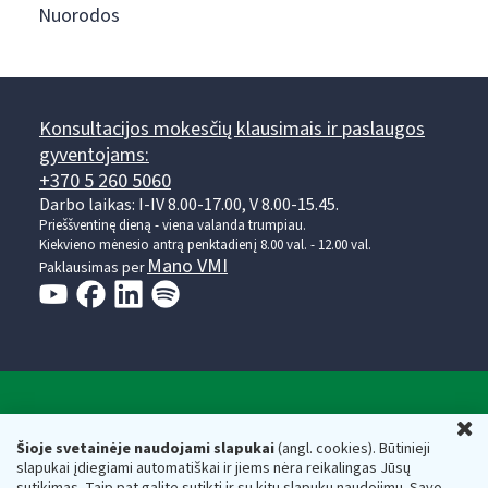
Nuorodos
Konsultacijos mokesčių klausimais ir paslaugos
gyventojams:
+370 5 260 5060
Darbo laikas: I-IV 8.00-17.00, V 8.00-15.45.
Prieššventinę dieną - viena valanda trumpiau.
Kiekvieno mėnesio antrą penktadienį 8.00 val. - 12.00 val.
Mano VMI
Paklausimas per
Valstybinė mokesčių inspekcija prie Lietuvos
U
Respublikos finansų ministerijos
Šioje svetainėje naudojami slapukai
(angl. cookies). Būtinieji
slapukai įdiegiami automatiškai ir jiems nėra reikalingas Jūsų
Biudžetinė įstaiga. Juridinio asmens kodas — 188659752,
sutikimas. Taip pat galite sutikti ir su kitų slapukų naudojimu. Savo