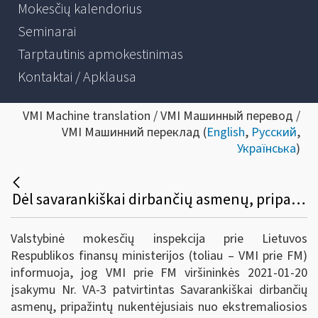
Mokesčių kalendorius
Seminarai
Tarptautinis apmokestinimas
Kontaktai / Apklausa
VMI Machine translation / VMI Машинный перевод /
VMI Машинний переклад (
English
,
Русский
,
Українська
)
Dėl savarankiškai dirbančių asmenų, pripažintų nukentėjusiais nuo ekstremaliosios situacijos ir karantino, sąrašo sudarymo kriterijų tvarkos aprašo patvirtinimo
Valstybinė mokesčių inspekcija prie Lietuvos
Respublikos finansų ministerijos (toliau – VMI prie FM)
informuoja, jog VMI prie FM viršininkės 2021-01-20
įsakymu Nr. VA-3 patvirtintas Savarankiškai dirbančių
asmenų, pripažintų nukentėjusiais nuo ekstremaliosios