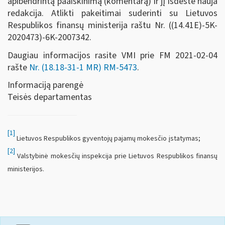
apibendrintą paaiškinimą (komentarą) ir jį išdėstė nauja
redakcija. Atlikti pakeitimai suderinti su Lietuvos
Respublikos finansų ministerija raštu Nr. ((14.41E)-5K-
2020473)-6K-2007342.
Daugiau informacijos rasite VMI prie FM 2021-02-04
rašte
Nr. (18.18-31-1 MR) RM-5473
.
Informaciją parengė
Teisės departamentas
[1]
Lietuvos Respublikos gyventojų pajamų mokesčio įstatymas;
[2]
Valstybinė mokesčių inspekcija prie Lietuvos Respublikos finansų
ministerijos.