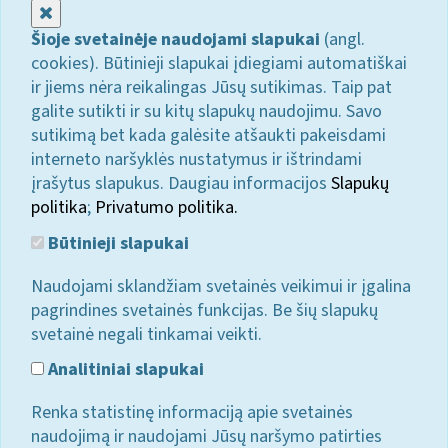
Uždaryti
Šioje svetainėje naudojami slapukai
(angl.
cookies). Būtinieji slapukai įdiegiami automatiškai
ir jiems nėra reikalingas Jūsų sutikimas. Taip pat
galite sutikti ir su kitų slapukų naudojimu. Savo
sutikimą bet kada galėsite atšaukti pakeisdami
interneto naršyklės nustatymus ir ištrindami
įrašytus slapukus. Daugiau informacijos
Slapukų
politika
;
Privatumo politika.
Būtinieji slapukai
Naudojami sklandžiam svetainės veikimui ir įgalina
pagrindines svetainės funkcijas. Be šių slapukų
svetainė negali tinkamai veikti.
Analitiniai slapukai
Renka statistinę informaciją apie svetainės
naudojimą ir naudojami Jūsų naršymo patirties