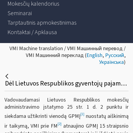
Mokesčių kalendorius
Seminarai
Tarptautinis apmokestinimas
Kontaktai / Apklausa
VMI Machine translation / VMI Машинный перевод /
VMI Машинний переклад (
English
,
Русский
,
Українська
)
Dėl Lietuvos Respublikos gyventojų pajamų mokesčio įstatymo 15 straipsnio apibendrinto paaiškinimo (komentaro) naujos redakcijos
Vadovaudamasi Lietuvos Respublikos mokesčių
administravimo įstatymo 25 str. 1 d. 2 punktu ir
[1]
siekdama užtikrinti vienodą GPMĮ
nuostatų aiškinimą
[2]
ir taikymą, VMI prie FM
atnaujino GPMĮ 15
straipsnio