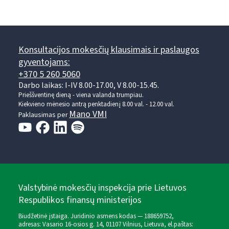
Konsultacijos mokesčių klausimais ir paslaugos
gyventojams:
+370 5 260 5060
Darbo laikas: I-IV 8.00-17.00, V 8.00-15.45.
Prieššventinę dieną - viena valanda trumpiau.
Kiekvieno mėnesio antrą penktadienį 8.00 val. - 12.00 val.
Mano VMI
Paklausimas per
Valstybinė mokesčių inspekcija prie Lietuvos
Respublikos finansų ministerijos
Biudžetinė įstaiga. Juridinio asmens kodas — 188659752,
adresas: Vasario 16-osios g. 14, 01107 Vilnius, Lietuva, el.paštas: