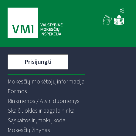
Prisijungti
Mokesčių mokėtojų informacija
Formos
Rinkmenos / Atviri duomenys
Skaičiuoklės ir pagalbininkai
Sąskaitos ir įmokų kodai
Mokesčių žinynas