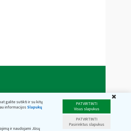
Uždar
t galite sutikti ir su kitų
PATVIRTINTI
iau informacijos
Slapukų
Visus slapukus
PATVIRTINTI
Pasirinktus slapukus
ojimą ir naudojami Jūsų