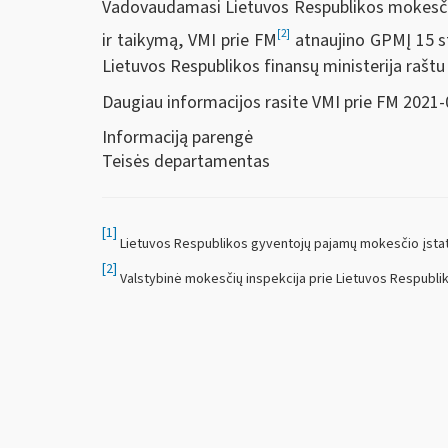
Vadovaudamasi Lietuvos Respublikos mokesčių 
[2]
ir taikymą, VMI prie FM
atnaujino GPMĮ 15
s
Lietuvos Respublikos finansų ministerija rašt
Daugiau informacijos rasite VMI prie FM 2021
Informaciją parengė
Teisės departamentas
[1]
Lietuvos Respublikos gyventojų pajamų mokesčio įsta
[2]
Valstybinė mokesčių inspekcija prie Lietuvos Respubliko