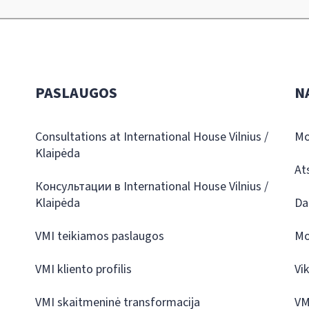
PASLAUGOS
N
Consultations at International House Vilnius /
Mo
Klaipėda
At
Консультации в International House Vilnius /
Klaipėda
Da
VMI teikiamos paslaugos
Mo
VMI kliento profilis
Vi
VMI skaitmeninė transformacija
VM