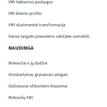
VMI teikiamos paslaugos
VMI kliento profilis
VMI skaitmeninė transformacija
Vienas langelis prievolėms valstybei sumokėti
NAUDINGA
Mokesčiai ir jų dydžiai
Atsiskaitymas grynaisiais pinigais
Dažniausiai užduodami klausimai
Mokesčių ABC