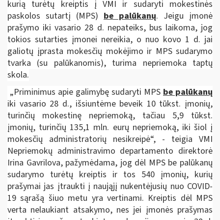
kurią turėtų kreiptis į VMI ir sudaryti mokestinės
paskolos sutartį (MPS)
be palūkanų
. Jeigu įmonė
prašymo iki vasario 28 d. nepateiks, bus laikoma, jog
tokios sutarties įmonei nereikia, o nuo kovo 1 d. jai
galiotų įprasta mokesčių mokėjimo ir MPS sudarymo
tvarka (su palūkanomis), turima nepriemoka taptų
skola.
„Priminimus apie galimybę sudaryti MPS
be palūkanų
iki vasario 28 d., išsiuntėme beveik 10 tūkst. įmonių,
turinčių mokestinę nepriemoką, tačiau 5,9 tūkst.
įmonių, turinčių 135,1 mln. eurų nepriemoką, iki šiol į
mokesčių administratorių nesikreipė“, - teigia VMI
Nepriemokų administravimo departamento direktorė
Irina Gavrilova, pažymėdama, jog dėl MPS be palūkanų
sudarymo turėtų kreiptis ir tos 540 įmonių, kurių
prašymai jas įtraukti į naująjį nukentėjusių nuo COVID-
19 sąrašą šiuo metu yra vertinami. Kreiptis dėl MPS
verta nelaukiant atsakymo, nes jei įmonės prašymas