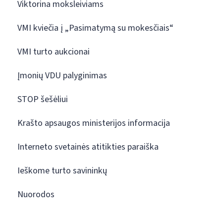
Viktorina moksleiviams
VMI kviečia į „Pasimatymą su mokesčiais“
VMI turto aukcionai
Įmonių VDU palyginimas
STOP šešėliui
Krašto apsaugos ministerijos informacija
Interneto svetainės atitikties paraiška
Ieškome turto savininkų
Nuorodos