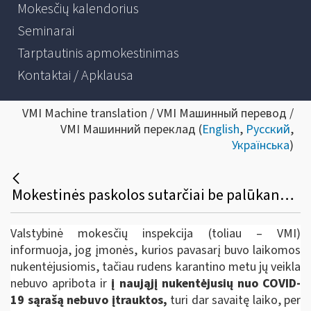
Mokesčių kalendorius
Seminarai
Tarptautinis apmokestinimas
Kontaktai / Apklausa
VMI Machine translation / VMI Машинный перевод /
VMI Машинний переклад (
English
,
Русский
,
Українська
)
Mokestinės paskolos sutarčiai be palūkanų sudaryti įmonės turi dar savaitę laiko
Valstybinė mokesčių inspekcija (toliau – VMI)
informuoja, jog įmonės, kurios pavasarį buvo laikomos
nukentėjusiomis, tačiau rudens karantino metu jų veikla
nebuvo apribota ir
į naująjį nukentėjusių nuo COVID-
19 sąrašą nebuvo įtrauktos,
turi dar savaitę laiko, per