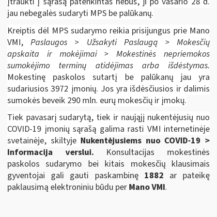
įtraukti į sąrašą patenkintas nebus, ji po vasario 28 d.
jau nebegalės sudaryti MPS be palūkanų.
Kreiptis dėl MPS sudarymo reikia prisijungus prie Mano
VMI,
Paslaugos > Užsakyti Paslaugą > Mokesčių
apskaita ir mokėjimai > Mokestinės nepriemokos
sumokėjimo terminų atidėjimas arba išdėstymas.
Mokestinę paskolos sutartį be palūkanų jau yra
sudariusios 3972 įmonių. Jos yra išdėsčiusios ir dalimis
sumokės beveik 290 mln. eurų mokesčių ir įmokų.
Tiek pavasarį sudarytą, tiek ir naująjį nukentėjusių nuo
COVID-19 įmonių sąrašą galima rasti VMI internetinėje
svetainėje, skiltyje
Nukentėjusiems nuo COVID-19 >
Informacija verslui.
Konsultacijas mokestinės
paskolos sudarymo bei kitais mokesčių klausimais
gyventojai gali gauti paskambinę
1882
ar pateikę
paklausimą elektroniniu būdu per
Mano VMI
.