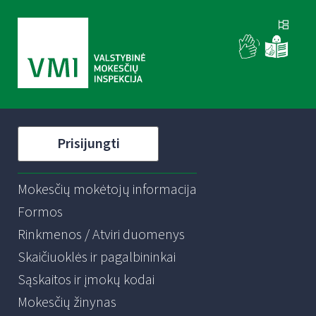
Prisijungti
Mokesčių mokėtojų informacija
Formos
Rinkmenos / Atviri duomenys
Skaičiuoklės ir pagalbininkai
Sąskaitos ir įmokų kodai
Mokesčių žinynas