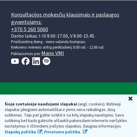
Konsultacijos mokesčių klausimais ir paslaugos
gyventojams:
+370 5 260 5060
Darbo laikas: I-IV 8.00-17.00, V 8.00-15.45.
Prieššventinę dieną - viena valanda trumpiau.
Kiekvieno mėnesio antrą penktadienį 8.00 val. - 12.00 val.
Mano VMI
Paklausimas per
Valstybinė mokesčių inspekcija prie Lietuvos
U
Respublikos finansų ministerijos
Šioje svetainėje naudojami slapukai
(angl. cookies). Būtinieji
slapukai įdiegiami automatiškai ir jiems nėra reikalingas Jūsų
Biudžetinė įstaiga. Juridinio asmens kodas — 188659752,
sutikimas. Taip pat galite sutikti ir su kitų slapukų naudojimu. Savo
adresas: Vasario 16-osios g. 14, 01107 Vilnius, Lietuva, el.paštas:
sutikimą bet kada galėsite atšaukti pakeisdami interneto naršyklės
vmi@vmi.lt
, E. pristatymo dėžutės adresas 188659752
nustatymus ir ištrindami įrašytus slapukus. Daugiau informacijos
Duomenys apie Valstybinę mokesčių inspekciją prie Lietuvos
Slapukų politika
;
Privatumo politika.
Respublikos finansų ministerijos kaupiami ir saugomi Juridinių