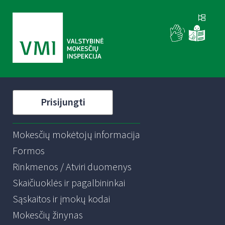
Prisijungti
Mokesčių mokėtojų informacija
Formos
Rinkmenos / Atviri duomenys
Skaičiuoklės ir pagalbininkai
Sąskaitos ir įmokų kodai
Mokesčių žinynas