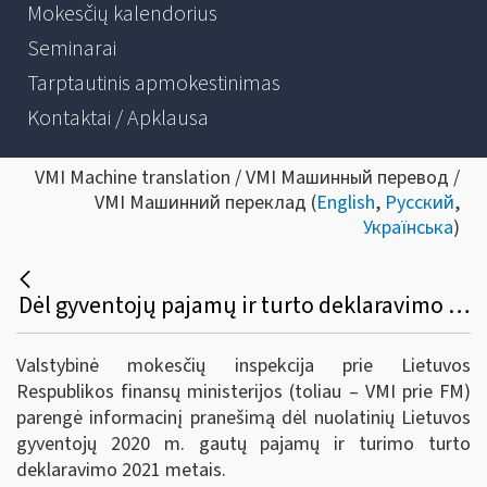
Mokesčių kalendorius
Seminarai
Tarptautinis apmokestinimas
Kontaktai / Apklausa
VMI Machine translation / VMI Машинный перевод /
VMI Машинний переклад (
English
,
Русский
,
Українська
)
Dėl gyventojų pajamų ir turto deklaravimo 2021 metais
Valstybinė mokesčių inspekcija prie Lietuvos
Respublikos finansų ministerijos (toliau – VMI prie FM)
parengė informacinį pranešimą dėl nuolatinių Lietuvos
gyventojų 2020 m. gautų pajamų ir turimo turto
deklaravimo 2021 metais.