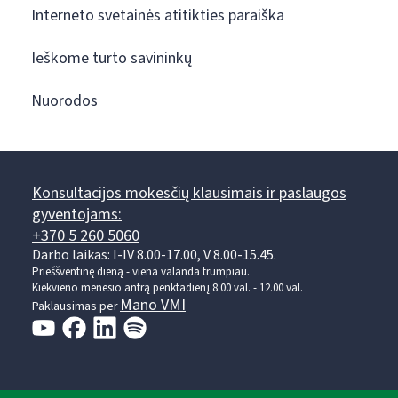
Interneto svetainės atitikties paraiška
Ieškome turto savininkų
Nuorodos
Konsultacijos mokesčių klausimais ir paslaugos
gyventojams:
+370 5 260 5060
Darbo laikas: I-IV 8.00-17.00, V 8.00-15.45.
Prieššventinę dieną - viena valanda trumpiau.
Kiekvieno mėnesio antrą penktadienį 8.00 val. - 12.00 val.
Mano VMI
Paklausimas per