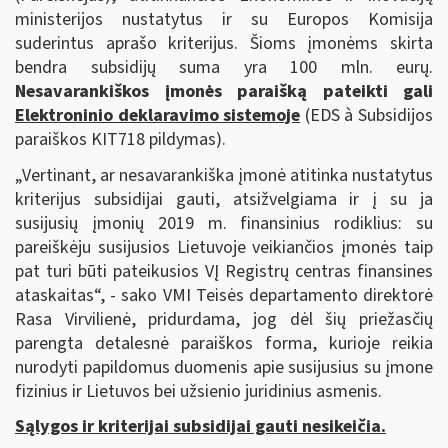
ministerijos nustatytus ir su Europos Komisija
suderintus aprašo kriterijus. Šioms įmonėms skirta
bendra subsidijų suma yra 100 mln. eurų.
Nesavarankiškos įmonės paraišką pateikti gali
Elektroninio deklaravimo sistemoje
(EDS à Subsidijos
paraiškos KIT718 pildymas).
„Vertinant, ar nesavarankiška įmonė atitinka nustatytus
kriterijus subsidijai gauti, atsižvelgiama ir į su ja
susijusių įmonių 2019 m. finansinius rodiklius: su
pareiškėju susijusios Lietuvoje veikiančios įmonės taip
pat turi būti pateikusios VĮ Registrų centras finansines
ataskaitas“, - sako VMI Teisės departamento direktorė
Rasa Virvilienė, pridurdama, jog dėl šių priežasčių
parengta detalesnė paraiškos forma, kurioje reikia
nurodyti papildomus duomenis apie susijusius su įmone
fizinius ir Lietuvos bei užsienio juridinius asmenis.
Sąlygos ir kriterijai subsidijai gauti nesikeičia.