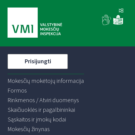
Prisijungti
Mokesčių mokėtojų informacija
Formos
Rinkmenos / Atviri duomenys
Skaičiuoklės ir pagalbininkai
Sąskaitos ir įmokų kodai
Mokesčių žinynas