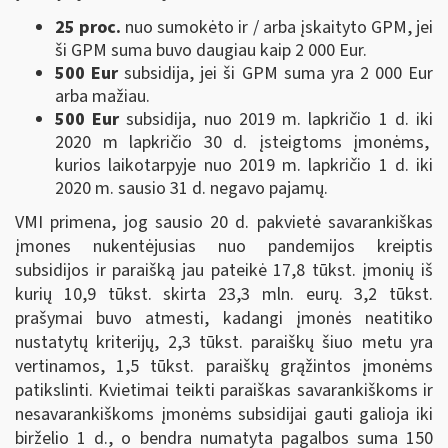
25 proc.
nuo sumokėto ir / arba įskaityto GPM, jei
ši GPM suma buvo daugiau kaip 2 000 Eur.
500 Eur
subsidija, jei ši GPM suma yra 2 000 Eur
arba mažiau.
500 Eur
subsidija, nuo 2019 m. lapkričio 1 d. iki
2020 m lapkričio 30 d. įsteigtoms įmonėms,
kurios laikotarpyje nuo 2019 m. lapkričio 1 d. iki
2020 m. sausio 31 d. negavo pajamų.
VMI primena, jog sausio 20 d. pakvietė savarankiškas
įmones nukentėjusias nuo pandemijos kreiptis
subsidijos ir paraišką jau pateikė 17,8 tūkst. įmonių iš
kurių 10,9 tūkst. skirta 23,3 mln. eurų. 3,2 tūkst.
prašymai buvo atmesti, kadangi įmonės neatitiko
nustatytų kriterijų, 2,3 tūkst. paraiškų šiuo metu yra
vertinamos, 1,5 tūkst. paraiškų grąžintos įmonėms
patikslinti. Kvietimai teikti paraiškas savarankiškoms ir
nesavarankiškoms įmonėms subsidijai gauti galioja iki
birželio 1 d., o bendra numatyta pagalbos suma 150