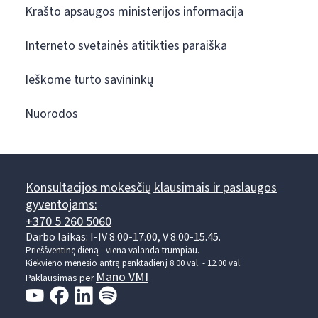
Krašto apsaugos ministerijos informacija
Interneto svetainės atitikties paraiška
Ieškome turto savininkų
Nuorodos
Konsultacijos mokesčių klausimais ir paslaugos
gyventojams:
+370 5 260 5060
Darbo laikas: I-IV 8.00-17.00, V 8.00-15.45.
Prieššventinę dieną - viena valanda trumpiau.
Kiekvieno mėnesio antrą penktadienį 8.00 val. - 12.00 val.
Mano VMI
Paklausimas per