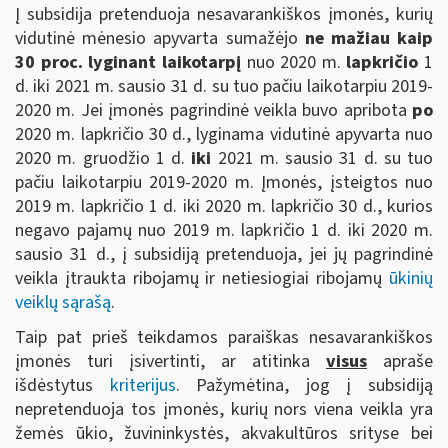
Į subsidija pretenduoja nesavarankiškos įmonės, kurių
vidutinė mėnesio apyvarta sumažėjo
ne mažiau kaip
30 proc. lyginant laikotarpį
nuo 2020 m.
lapkričio
1
d. iki 2021 m. sausio 31 d. su tuo pačiu laikotarpiu 2019-
2020 m. Jei įmonės pagrindinė veikla buvo apribota
po
2020 m. lapkričio 30 d., lyginama vidutinė apyvarta nuo
2020 m. gruodžio 1 d.
iki
2021 m. sausio 31 d. su tuo
pačiu laikotarpiu 2019-2020 m. Įmonės, įsteigtos nuo
2019 m. lapkričio 1 d. iki 2020 m. lapkričio 30 d., kurios
negavo pajamų nuo 2019 m. lapkričio 1 d. iki 2020 m.
sausio 31 d., į subsidiją pretenduoja, jei jų pagrindinė
veikla įtraukta ribojamų ir netiesiogiai ribojamų
ūkinių
veiklų sąrašą
.
Taip pat prieš teikdamos paraiškas nesavarankiškos
įmonės turi įsivertinti, ar atitinka
visus
apraše
išdėstytus
kriterijus
. Pažymėtina, jog į subsidiją
nepretenduoja tos įmonės, kurių nors viena veikla yra
žemės ūkio, žuvininkystės, akvakultūros srityse bei