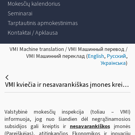
Mokesčių kalendorius
Seminarai
Tarptautinis apmokestinimas
Kontaktai / Apklausa
VMI Machine translation / VMI Машинный перевод /
VMI Машинний переклад (
English
,
Русский
,
Українська
)
VMI kviečia ir nesavarankiškas įmones kreiptis subsidijos per EDS
Valstybinė mokesčių inspekcija (toliau – VMI)
informuoja, jog nuo šiandien dėl negrąžinamosios
subsidijos gali kreiptis ir
nesavarankiškos
įmonės
(Pareiškėjas),
atitinkančios Ekonomikos ir inovacijų