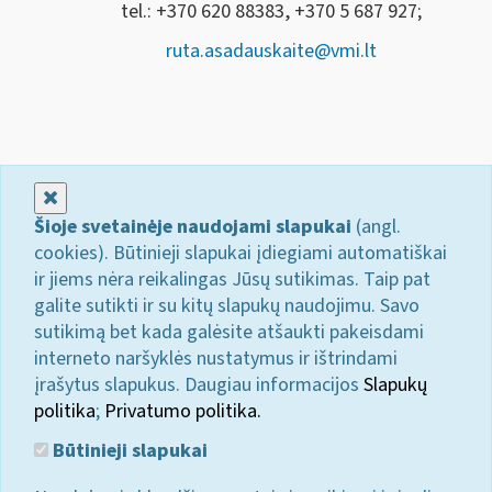
tel.: +370 620 88383, +370 5 687 927;
ruta.asadauskaite@vmi.lt
Uždaryti
Šioje svetainėje naudojami slapukai
(angl.
cookies). Būtinieji slapukai įdiegiami automatiškai
ir jiems nėra reikalingas Jūsų sutikimas. Taip pat
galite sutikti ir su kitų slapukų naudojimu. Savo
sutikimą bet kada galėsite atšaukti pakeisdami
interneto naršyklės nustatymus ir ištrindami
įrašytus slapukus. Daugiau informacijos
Slapukų
politika
;
Privatumo politika.
Būtinieji slapukai