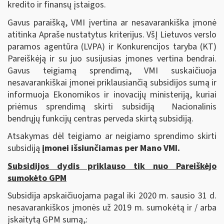
kredito ir finansų įstaigos.
Gavus paraišką, VMI įvertina ar nesavarankiška įmonė
atitinka Apraše nustatytus kriterijus. VšĮ Lietuvos verslo
paramos agentūra (LVPA) ir Konkurencijos taryba (KT)
Pareiškėją ir su juo susijusias įmones vertina bendrai.
Gavus teigiamą sprendimą, VMI suskaičiuoja
nesavarankiškai įmonei priklausiančią subsidijos sumą ir
informuoja Ekonomikos ir inovacijų ministeriją, kuriai
priėmus sprendimą skirti subsidiją Nacionalinis
bendrųjų funkcijų centras perveda skirtą subsidiją.
Atsakymas dėl teigiamo ar neigiamo sprendimo skirti
subsidiją
įmonei išsiunčiamas per
Mano VMI.
Subsidijos dydis priklauso tik nuo Pareiškėjo
sumokėto GPM
Subsidija apskaičiuojama pagal iki 2020 m. sausio 31 d.
nesavarankiškos įmonės už 2019 m. sumokėtą ir / arba
įskaitytą GPM sumą,: