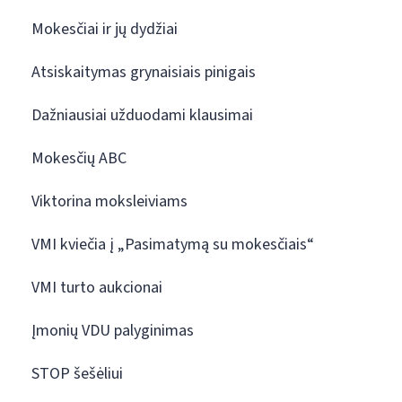
Mokesčiai ir jų dydžiai
Atsiskaitymas grynaisiais pinigais
Dažniausiai užduodami klausimai
Mokesčių ABC
Viktorina moksleiviams
VMI kviečia į „Pasimatymą su mokesčiais“
VMI turto aukcionai
Įmonių VDU palyginimas
STOP šešėliui