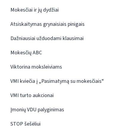
Mokesčiai ir jų dydžiai
Atsiskaitymas grynaisiais pinigais
Dažniausiai užduodami klausimai
Mokesčių ABC
Viktorina moksleiviams
VMI kviečia į „Pasimatymą su mokesčiais“
VMI turto aukcionai
Įmonių VDU palyginimas
STOP šešėliui