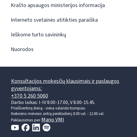
Krašto apsaugos ministerijos informacija
Interneto svetainės atitikties paraiška
Ieškome turto savininkų
Nuorodos
Konsultacijos mokesčių klausimais ir paslaugos
gyventojams:
+370 5 260 5060
Darbo laikas: I-IV 8.00-17.00, V 8.00-15.45.
Prieššventinę dieną - viena valanda trumpiau.
Kiekvieno mėnesio antrą penktadienį 8.00 val. - 12.00 val.
Mano VMI
Paklausimas per