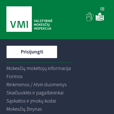
Prisijungti
Mokesčių mokėtojų informacija
Formos
Rinkmenos / Atviri duomenys
Skaičiuoklės ir pagalbininkai
Sąskaitos ir įmokų kodai
Mokesčių žinynas