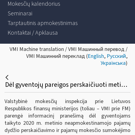
Mokesčių kalendorius
Seminarai
Tarptautinis apmokestinimas
Kontaktai / Apklausa
VMI Machine translation / VMI Машинный перевод /
VMI Машинний переклад (
English
,
Русский
,
Українська
)
Dėl gyventojų pareigos perskaičiuoti metinį neapmokestinamąjį pajamų dydį ir pajamų mokestį
Valstybinė mokesčių inspekcija prie Lietuvos
Respublikos finansų ministerijos (toliau – VMI prie FM)
parengė informacinį pranešimą dėl gyventojams
taikyto 2020 m. metinio neapmokestinamojo pajamų
dydžio perskaičiavimo ir pajamų mokesčio sumokėjimo