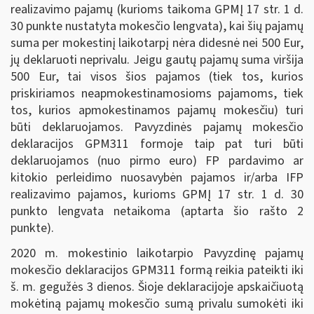
realizavimo pajamų (kurioms taikoma GPMĮ 17 str. 1 d.
30 punkte nustatyta mokesčio lengvata), kai šių pajamų
suma per mokestinį laikotarpį nėra didesnė nei 500 Eur,
jų deklaruoti neprivalu. Jeigu gautų pajamų suma viršija
500 Eur, tai visos šios pajamos (tiek tos, kurios
priskiriamos neapmokestinamosioms pajamoms, tiek
tos, kurios apmokestinamos pajamų mokesčiu) turi
būti deklaruojamos. Pavyzdinės pajamų mokesčio
deklaracijos GPM311 formoje taip pat turi būti
deklaruojamos (nuo pirmo euro) FP pardavimo ar
kitokio perleidimo nuosavybėn pajamos ir/arba IFP
realizavimo pajamos, kurioms GPMĮ 17 str. 1 d. 30
punkto lengvata netaikoma (aptarta šio rašto 2
punkte).
2020 m. mokestinio laikotarpio Pavyzdinę pajamų
mokesčio deklaracijos GPM311 formą reikia pateikti iki
š. m. gegužės 3 dienos. Šioje deklaracijoje apskaičiuotą
mokėtiną pajamų mokesčio sumą privalu sumokėti iki