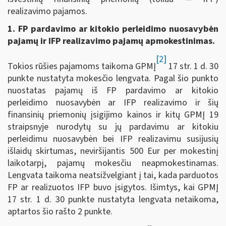
realizavimo pajamos.
1. FP pardavimo ar kitokio perleidimo nuosavybėn
pajamų ir IFP realizavimo pajamų apmokestinimas.
[2]
Tokios rūšies pajamoms taikoma GPMĮ
17 str. 1 d. 30
punkte nustatyta mokesčio lengvata. Pagal šio punkto
nuostatas pajamų iš FP pardavimo ar kitokio
perleidimo nuosavybėn ar IFP realizavimo ir šių
finansinių priemonių įsigijimo kainos ir kitų GPMĮ 19
straipsnyje nurodytų su jų pardavimu ar kitokiu
perleidimu nuosavybėn bei IFP realizavimu susijusių
išlaidų skirtumas, neviršijantis 500 Eur per mokestinį
laikotarpį, pajamų mokesčiu neapmokestinamas.
Lengvata taikoma neatsižvelgiant į tai, kada parduotos
FP ar realizuotos IFP buvo įsigytos. Išimtys, kai GPMĮ
17 str. 1 d. 30 punkte nustatyta lengvata netaikoma,
aptartos šio rašto 2 punkte.