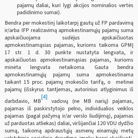
pajamų daliai, kuri lygi akcijos nominalios vertės
padidinimo sumai).
Bendra per mokestinį laikotarpį gautų už FP pardavimą
ir/arba IFP realizavimą apmokestinamųjų pajamų suma
apskaičiuojama sudėjus apskaičiuotas
apmokestinamąsias pajamas, kurioms taikoma GPMĮ
17 str. 1 d. 30 punkte nustatyta lengvata, ir
apskaičiuotas apmokestinamąsias pajamas, kurioms
minėta lengvata netaikoma. Gauta bendra
apmokestinamųjų pajamų suma apmokestinama
taikant 15 proc. pajamų mokesčio tarifą, o metinei
pajamų (išskyrus tantjemas, autorinius atlyginimus iš
[4]
darbdavio, MB
vadovų (ne MB narių) pajamas,
pajamas iš paskirstytojo pelno, individualios veiklos
pajamas (pagal pažymą ir/ar verslo liudijimą), pajamas
už parduotas atliekas) daliai, viršijančiai 120 VDU dydžio
sumą, taikomą apdraustųjų asmenų einamųjų metų