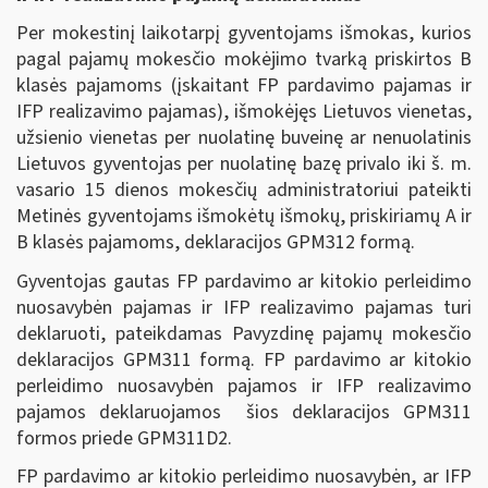
Per mokestinį laikotarpį gyventojams išmokas, kurios
pagal pajamų mokesčio mokėjimo tvarką priskirtos B
klasės pajamoms (įskaitant FP pardavimo pajamas ir
IFP realizavimo pajamas), išmokėjęs Lietuvos vienetas,
užsienio vienetas per nuolatinę buveinę ar nenuolatinis
Lietuvos gyventojas per nuolatinę bazę privalo iki š. m.
vasario 15 dienos mokesčių administratoriui pateikti
Metinės gyventojams išmokėtų išmokų, priskiriamų A ir
B klasės pajamoms, deklaracijos GPM312 formą.
Gyventojas gautas FP pardavimo ar kitokio perleidimo
nuosavybėn pajamas ir IFP realizavimo pajamas turi
deklaruoti, pateikdamas Pavyzdinę pajamų mokesčio
deklaracijos GPM311 formą. FP pardavimo ar kitokio
perleidimo nuosavybėn pajamos ir IFP realizavimo
pajamos deklaruojamos šios deklaracijos GPM311
formos priede GPM311D2.
FP pardavimo ar kitokio perleidimo nuosavybėn, ar IFP