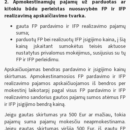
2. Apmokestinamųjų pajamų už parduotas ar
kitokiu būdu perleistas nuosavybėn FP ir IFP
realizavimą apskaičiavimo tvarka.
gauta FP pardavimo ir IFP realizavimo pajamų
suma;
parduotų FP bei realizuotų IFP įsigijimo kaina, į šią
kainą įskaitant sumokėtus teisės aktuose
nustatytus privalomus mokėjimus, susijusius su tų
FP ir IFP perleidimu.
Apskaičiuojamas bendras pardavimo ir įsigijimo kainų
skirtumas. Apmokestinamosios FP pardavimo ir IFP
realizavimo pajamos apskaičiuojamos iš bendros per
mokestinį laikotarpį pagal visus FP pardavimo ir IFP
realizavimo sandorius gautos pajamų sumos atėmus FP
ir IFP įsigijimo bendrą kainą.
Jeigu gautas skirtumas yra 500 Eur ar mažiau, tokia
pajamų suma pajamų mokesčiu neapmokestinama.
Jeigu gautas skirtumas viršija 500 Eur, iš gautų FP