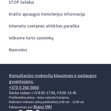
STOP šešėliui
Krašto apsaugos ministerijos informacija
Interneto svetainės atitikties paraiška
Ieškome turto savininkų
Nuorodos
Konsultacijos mokesčių klausimais ir paslaugos
gyventojams:
+370 5 260 5060
Darbo laikas: I-IV 8.00-17.00, V 8.00-15.45.
Prieššventinę dieną - viena valanda trumpiau.
Kiekvieno mėnesio antrą penktadienį 8.00 val. - 12.00 val.
Mano VMI
Paklausimas per