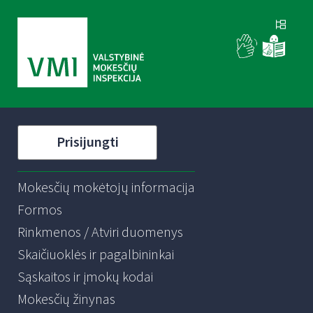
Prisijungti
Mokesčių mokėtojų informacija
Formos
Rinkmenos / Atviri duomenys
Skaičiuoklės ir pagalbininkai
Sąskaitos ir įmokų kodai
Mokesčių žinynas