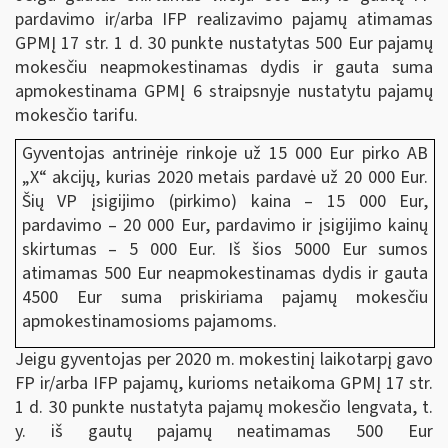
pardavimo ir/arba IFP realizavimo pajamų atimamas
GPMĮ 17 str. 1 d. 30 punkte nustatytas 500 Eur pajamų
mokesčiu neapmokestinamas dydis ir gauta suma
apmokestinama GPMĮ 6 straipsnyje nustatytu pajamų
mokesčio tarifu.
Gyventojas antrinėje rinkoje už 15 000 Eur pirko AB
„X“ akcijų, kurias 2020 metais pardavė už 20 000 Eur.
Šių VP įsigijimo (pirkimo) kaina – 15 000 Eur,
pardavimo – 20 000 Eur, pardavimo ir įsigijimo kainų
skirtumas – 5 000 Eur. Iš šios 5000 Eur sumos
atimamas 500 Eur neapmokestinamas dydis ir gauta
4500 Eur suma priskiriama pajamų mokesčiu
apmokestinamosioms pajamoms.
Jeigu gyventojas per 2020 m. mokestinį laikotarpį gavo
FP ir/arba IFP pajamų, kurioms netaikoma GPMĮ 17 str.
1 d. 30 punkte nustatyta pajamų mokesčio lengvata, t.
y. iš gautų pajamų neatimamas 500 Eur