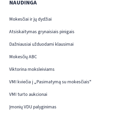
NAUDINGA
Mokesčiai ir jų dydžiai
Atsiskaitymas grynaisiais pinigais
Dažniausiai užduodami klausimai
Mokesčių ABC
Viktorina moksleiviams
VMI kviečia į „Pasimatymą su mokesčiais“
VMI turto aukcionai
Įmonių VDU palyginimas