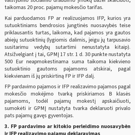
valstybinio socialinio draudimo įmokų bazei skaičiuoti,
taikomas 20 proc. pajamų mokesčio tarifas.
Kai parduodamos FP ar realizuojamos IFP, kurios yra
sutuoktiniams bendrosios jungtinės nuosavybės teise
priklausantis turtas, laikoma, kad pajamos yra gautos
abiejų sutuoktinių (lygiomis dalimis, jeigu jų tarpusavio
susitarimu vedybų sutartimi nenustatyta kitaip).
Atsižvelgiant į tai, GPMĮ 17 str. 1 d. 30 punkte nustatyta
500 Eur neapmokestinama suma taikoma kiekvieno
sutuoktinio gautoms pajamoms atskirai, pagal
kiekvienam iš jų priskirtiną FP ir IFP dalį.
FP pardavimo pajamos ir IFP realizavimo pajamos pagal
mokesčio mokėjimo tvarką priskiriamos B klasės
pajamoms, todėl pajamų mokestį apskaičiuoti,
sumokėti ir GPMĮ nustatyta tvarka deklaruoti privalo
pats pajamų gavęs gyventojas.
3. FP pardavimo ar kitokio perleidimo nuosavybėn
ir IFP realizavimo pajamų deklaravimas