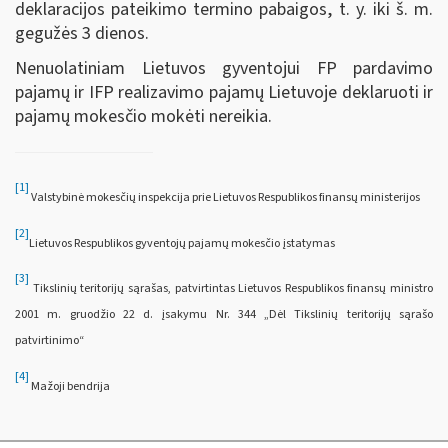
deklaracijos pateikimo termino pabaigos, t. y. iki š. m.
gegužės 3 dienos.
Nenuolatiniam Lietuvos gyventojui FP pardavimo
pajamų ir IFP realizavimo pajamų Lietuvoje deklaruoti ir
pajamų mokesčio mokėti nereikia.
[1]
Valstybinė mokesčių inspekcija prie Lietuvos Respublikos finansų ministerijos
[2]
Lietuvos Respublikos gyventojų pajamų mokesčio įstatymas
[3]
Tikslinių teritorijų sąrašas, patvirtintas Lietuvos Respublikos finansų ministro
2001 m. gruodžio 22 d. įsakymu Nr. 344 „Dėl Tikslinių teritorijų sąrašo
patvirtinimo“
[4]
Mažoji bendrija