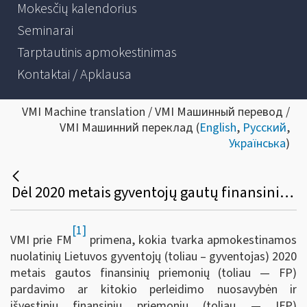
Mokesčių kalendorius
Seminarai
Tarptautinis apmokestinimas
Kontaktai / Apklausa
VMI Machine translation / VMI Машинный перевод /
VMI Машинний переклад (
English
,
Русский
,
Українська
)
Dėl 2020 metais gyventojų gautų finansinių priemonių pardavimo ar kitokio perleidimo nuosavybėn ir išvestinių finansinių priemonių realizavimo pajamų apmokestinimo ir deklaravimo ypatumų
[1]
VMI prie FM
primena, kokia tvarka apmokestinamos
nuolatinių Lietuvos gyventojų (toliau – gyventojas) 2020
metais gautos finansinių priemonių (toliau ― FP)
pardavimo ar kitokio perleidimo nuosavybėn ir
išvestinių finansinių priemonių (toliau ― IFP)