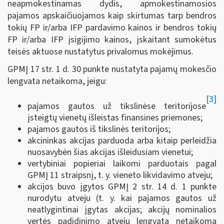
neapmokestinamas dydis, apmokestinamosios
pajamos apskaičiuojamos kaip skirtumas tarp bendros
tokių FP ir/arba IFP pardavimo kainos ir bendros tokių
FP ir/arba IFP įsigijimo kainos, įskaitant sumokėtus
teisės aktuose nustatytus privalomus mokėjimus.
GPMĮ 17 str. 1 d. 30 punkte nustatyta pajamų mokesčio
lengvata netaikoma, jeigu:
[3]
pajamos gautos už tikslinėse teritorijose
įsteigtų vienetų išleistas finansines priemones;
pajamos gautos iš tikslinės teritorijos;
akcininkas akcijas parduoda arba kitaip perleidžia
nuosavybėn šias akcijas išleidusiam vienetui;
vertybiniai popieriai laikomi parduotais pagal
GPMĮ 11 straipsnį, t. y. vieneto likvidavimo atveju;
akcijos buvo įgytos GPMĮ 2 str. 14 d. 1 punkte
nurodytu atveju (t. y. kai pajamos gautos už
neatlygintinai įgytas akcijas; akcijų nominalios
vertės padidinimo atveju lengvata netaikoma