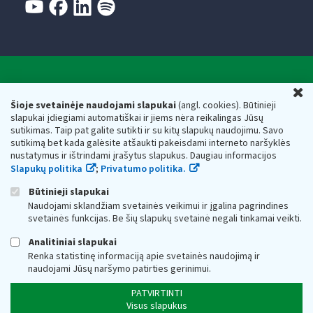
Valstybinė mokesčių inspekcija prie Lietuvos
U
Respublikos finansų ministerijos
Šioje svetainėje naudojami slapukai
(angl. cookies). Būtinieji
slapukai įdiegiami automatiškai ir jiems nėra reikalingas Jūsų
Biudžetinė įstaiga. Juridinio asmens kodas — 188659752,
sutikimas. Taip pat galite sutikti ir su kitų slapukų naudojimu. Savo
adresas: Vasario 16-osios g. 14, 01107 Vilnius, Lietuva, el.paštas:
sutikimą bet kada galėsite atšaukti pakeisdami interneto naršyklės
vmi@vmi.lt
, E. pristatymo dėžutės adresas 188659752
nustatymus ir ištrindami įrašytus slapukus. Daugiau informacijos
Duomenys apie Valstybinę mokesčių inspekciją prie Lietuvos
Slapukų politika
;
Privatumo politika.
Respublikos finansų ministerijos kaupiami ir saugomi Juridinių
asmenų registre
Būtinieji slapukai
Naudojami sklandžiam svetainės veikimui ir įgalina pagrindines
svetainės funkcijas. Be šių slapukų svetainė negali tinkamai veikti.
Analitiniai slapukai
Renka statistinę informaciją apie svetainės naudojimą ir
naudojami Jūsų naršymo patirties gerinimui.
PATVIRTINTI
Visus slapukus