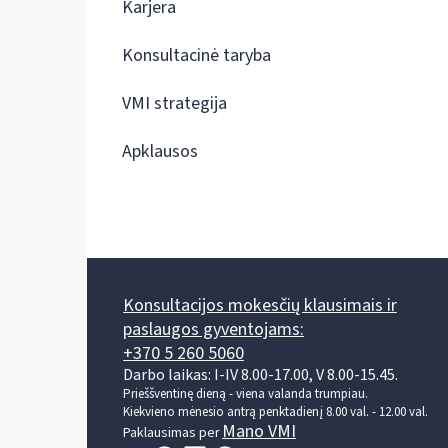
Karjera
Konsultacinė taryba
VMI strategija
Apklausos
Konsultacijos mokesčių klausimais ir
paslaugos gyventojams:
+370 5 260 5060
Darbo laikas: I-IV 8.00-17.00, V 8.00-15.45.
Prieššventinę dieną - viena valanda trumpiau.
Kiekvieno mėnesio antrą penktadienį 8.00 val. - 12.00 val.
Mano VMI
Paklausimas per