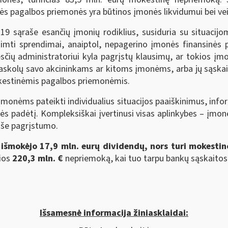
nės pagalbos priemonės yra
būtinos įmonės likvidumui bei vei
9 sąraše esančių įmonių rodiklius, susiduria su situacijo
imti sprendimai, anaiptol, nepagerino įmonės finansinės 
ių administratoriui kyla pagrįstų klausimų, ar tokios įmo
skolų savo akcininkams ar kitoms įmonėms, arba jų sąskai
okestinėmis pagalbos priemonėmis.
 įmonėms pateikti individualius situacijos paaiškinimus, info
nės padėtį. Kompleksiškai įvertinusi visas aplinkybes – įmon
aše pagrįstumo.
išmokėjo 17,9 mln. eurų dividendų, nors turi mokestin
sios
220,3 mln. €
nepriemoką, kai tuo tarpu bankų sąskaito
Išsamesnė informacija žiniasklaidai: