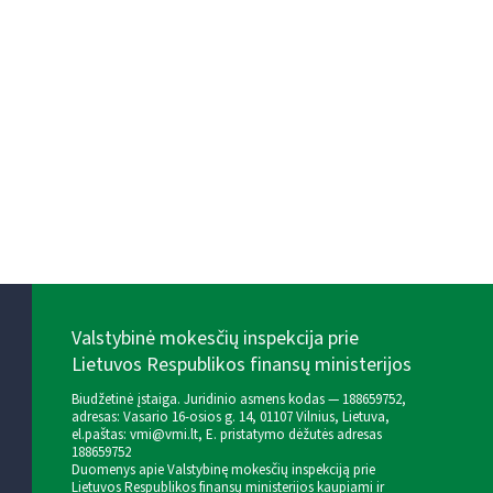
Valstybinė mokesčių inspekcija prie
Lietuvos Respublikos finansų ministerijos
Biudžetinė įstaiga. Juridinio asmens kodas — 188659752,
adresas: Vasario 16-osios g. 14, 01107 Vilnius, Lietuva,
el.paštas:
vmi@vmi.lt
, E. pristatymo dėžutės adresas
188659752
Duomenys apie Valstybinę mokesčių inspekciją prie
Lietuvos Respublikos finansų ministerijos kaupiami ir