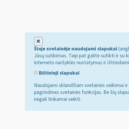
Uždaryti
Šioje svetainėje naudojami slapukai
(angl
Jūsų sutikimas. Taip pat galite sutikti ir s
interneto naršyklės nustatymus ir ištrindam
Būtinieji slapukai
Naudojami sklandžiam svetainės veikimui ir 
pagrindines svetainės funkcijas. Be šių slap
negali tinkamai veikti.