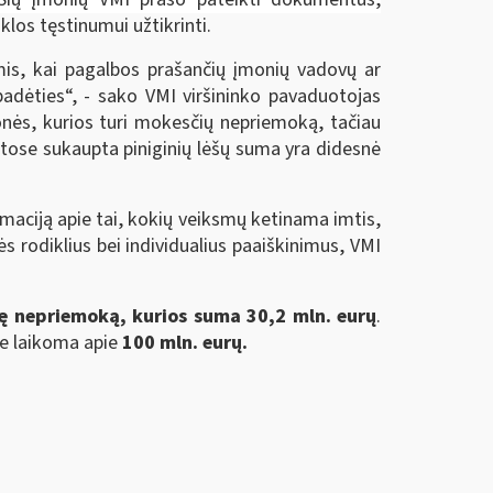
klos tęstinumui užtikrinti.
mis, kai pagalbos prašančių įmonių vadovų ar
padėties“, - sako VMI viršininko pavaduotojas
nės, kurios turi mokesčių nepriemoką, tačiau
tose sukaupta piniginių lėšų suma yra didesnė
rmaciją apie tai, kokių veiksmų ketinama imtis,
ės rodiklius bei individualius paaiškinimus, VMI
ę nepriemoką, kurios suma 30,2 mln. eurų
.
se laikoma apie
100 mln. eurų.