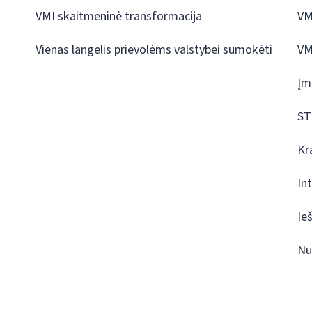
VMI skaitmeninė transformacija
VM
Vienas langelis prievolėms valstybei sumokėti
VM
Įm
ST
Kr
In
Ie
Nu