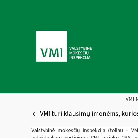
VMI 
VMI turi klausimų įmonėms, kurios
Valstybinė mokesčių inspekcija (toliau – V
individualiam vertinimui VMI atrinko 236 