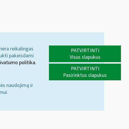
 nėra reikalingas
PATVIRTINTI
aukti pakeisdami
Visus slapukus
ivatumo politika.
PATVIRTINTI
Pasirinktus slapukus
nės naudojimą ir
mui.