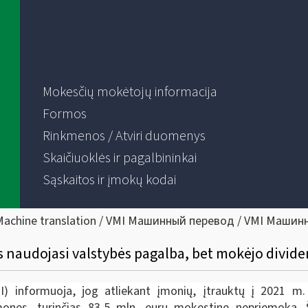
Mokesčių mokėtojų informacija
Formos
Rinkmenos / Atviri duomenys
Skaičiuoklės ir pagalbininkai
Sąskaitos ir įmokų kodai
Machine translation / VMI Машинный перевод / VMI Машин
 naudojasi valstybės pagalba, bet mokėjo divide
MI) informuoja, jog atliekant įmonių, įtrauktų į 2021 m.
įmones, turinčias 83,5 mln. eurų mokestinę nepriemoką.