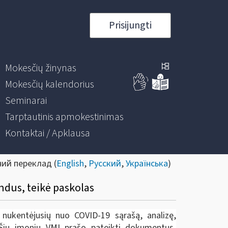
Prisijungti
Mokesčių žinynas
Mokesčių kalendorius
Seminarai
Tarptautinis apmokestinimas
Kontaktai / Apklausa
ний переклад (
English
,
Русский
,
Українська
)
ndus, teikė paskolas
 nukentėjusių nuo COVID-19 sąrašą, analizę,
 Šių įmonių VMI prašo pateikti dokumentus,