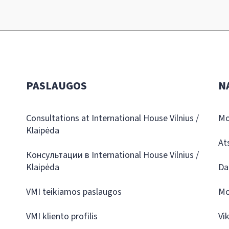
PASLAUGOS
N
Consultations at International House Vilnius /
Mo
Klaipėda
At
Консультации в International House Vilnius /
Klaipėda
Da
VMI teikiamos paslaugos
Mo
VMI kliento profilis
Vi