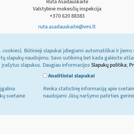
Rūta Asadauskaitė
Valstybinė mokesčių inspekcija
+370 620 88383
ruta.asadauskaite@vmi.lt
. cookies). Būtinieji slapukai įdiegiami automatiškai ir jiems
u kitų slapukų naudojimu. Savo sutikimą bet kada galėsite atš
i įrašytus slapukus. Daugiau informacijos
Slapukų politika
;
Pr
Analitiniai slapukai
įgalina
Renka statistinę informaciją apie svetai
ukų svetainė
naudojami Jūsų naršymo patirties gerini