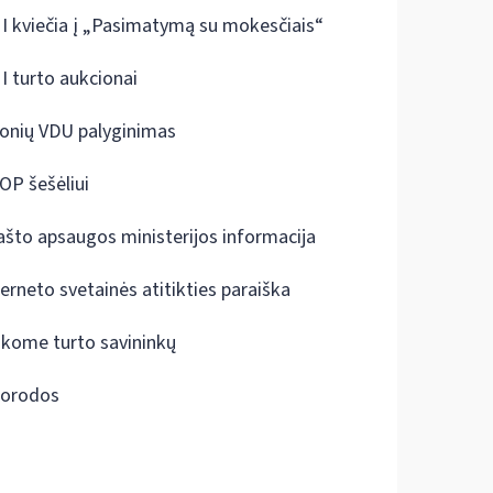
I kviečia į „Pasimatymą su mokesčiais“
I turto aukcionai
onių VDU palyginimas
OP šešėliui
ašto apsaugos ministerijos informacija
terneto svetainės atitikties paraiška
škome turto savininkų
orodos