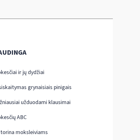
AUDINGA
kesčiai ir jų dydžiai
siskaitymas grynaisiais pinigais
žniausiai užduodami klausimai
kesčių ABC
ktorina moksleiviams