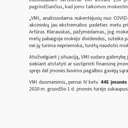
pagrindžiančius, kad joms taikomos mokesti
„VMI, analizuodama nukentėjusių nuo COVID-1
akcininkų jau ekstremalios padėties metu pri
Artūras Klerauskas, pažymėdamas, jog mokesč
metų pabaigoje mokėjo dividendus, suteikė pa
nei jų turima nepriemoka, turėtų naudotis m
Atsižvelgiant į situaciją, VMI sudaro galimybę
siekiant atstatyti ar sustiprinti finansinę įmo
spręs dėl įmonės buvimo pagalbos gavėjų sąr
VMI duomenimis, pernai IV ketv.
445 įmonės 
2020 m. gruodžio 1 d. įmonės turėjo sukaupu