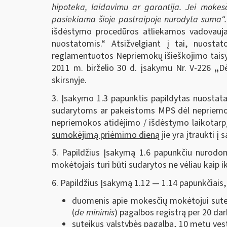
hipoteka, laidavimu ar garantija. Jei mok
pasiekiama šioje pastraipoje nurodyta suma“.
išdėstymo procedūros atliekamos vadovaujan
nuostatomis.“ Atsižvelgiant į tai, nuostat
reglamentuotos Nepriemokų išieškojimo taisykl
2011 m. birželio 30 d. įsakymu Nr. V-226
„
Dė
skirsnyje.
3. Įsakymo 1.3 papunktis papildytas nuostat
sudarytoms ar pakeistoms MPS dėl nepriemokų,
nepriemokos atidėjimo / išdėstymo laikotarpį,
sumokėjimą priėmimo dieną
jie yra įtraukti į
5. Papildžius Įsakymą 1.6 papunkčiu nurodo
mokėtojais turi būti sudarytos ne vėliau kaip ik
6. Papildžius Įsakymą 1.12 — 1.14 papunkčiais
duomenis apie mokesčių mokėtojui suteik
(
de minimis
) pagalbos registrą per 20 da
suteikus valstybės pagalbą, 10 metų vest