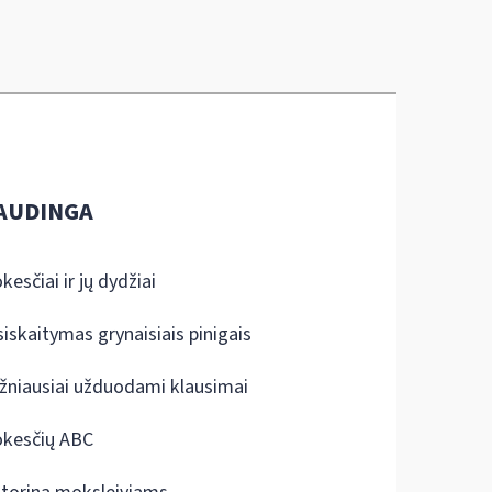
AUDINGA
kesčiai ir jų dydžiai
siskaitymas grynaisiais pinigais
žniausiai užduodami klausimai
kesčių ABC