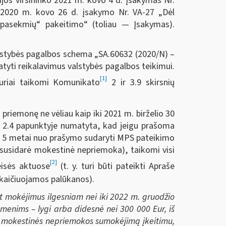
jos viršininko 2021 m. kovo 4 d. įsakymas Nr.
ko 2020 m. kovo 26 d. įsakymo Nr. VA-27 „Dėl
pasekmių“ pakeitimo“ (toliau — Įsakymas).
valstybės pagalbos schema „SA.60632 (2020/N) –
yti reikalavimus valstybės pagalbos teikimui.
[1]
kuriai taikomi Komunikato
2 ir 3.9 skirsnių
priemonę ne vėliau kaip iki 2021 m. birželio 30
 2.4 papunktyje numatyta, kad jeigu prašoma
ei 5 metai nuo prašymo sudaryti MPS pateikimo
susidarė mokestinė nepriemoka), taikomi visi
[2]
eisės aktuose
(t. y. turi būti pateikti Apraše
skaičiuojamos palūkanos).
t mokėjimus ilgesniam nei iki 2022 m. gruodžio
menims – lygi arba didesnė nei 300 000 Eur, iš
ti mokestinės nepriemokos sumokėjimą įkeitimu,