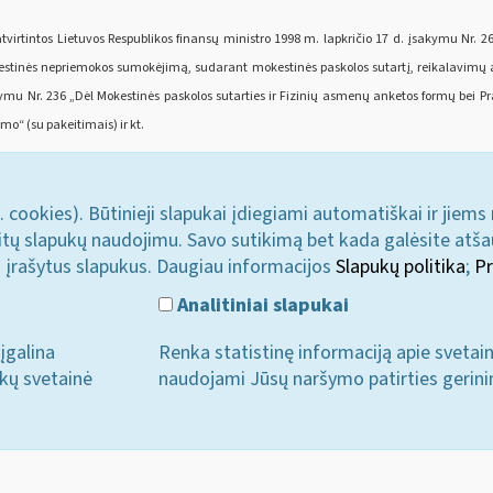
virtintos Lietuvos Respublikos finansų ministro 1998 m. lapkričio 17 d. įsakymu Nr. 
kestinės nepriemokos sumokėjimą, sudarant mokestinės paskolos sutartį, reikalavimų ap
sakymu Nr. 236 „Dėl Mokestinės paskolos sutarties ir Fizinių asmenų anketos formų bei
o“ (su pakeitimais) ir kt.
. cookies). Būtinieji slapukai įdiegiami automatiškai ir jiems
u kitų slapukų naudojimu. Savo sutikimą bet kada galėsite atš
i įrašytus slapukus. Daugiau informacijos
Slapukų politika
;
Pr
Analitiniai slapukai
įgalina
Renka statistinę informaciją apie svetai
ukų svetainė
naudojami Jūsų naršymo patirties gerini