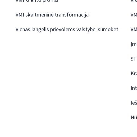
VMI kliento profilis
Vi
VMI skaitmeninė transformacija
VM
Vienas langelis prievolėms valstybei sumokėti
VM
Įm
ST
Kr
In
Ie
Nu