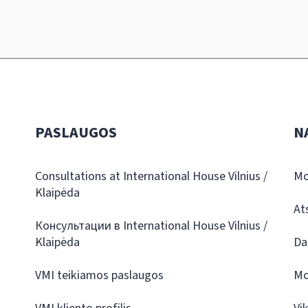
PASLAUGOS
N
Consultations at International House Vilnius /
Mo
Klaipėda
At
Консультации в International House Vilnius /
Klaipėda
Da
VMI teikiamos paslaugos
Mo