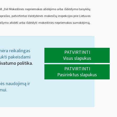
268 „Dėl Mokestinės nepriemokos atidėjimo arba išdėstymo taisyklių
rašas, patvirtintas Valstybinės mokesčių inspekcijos prie Lietuvos
 Prašymo atidėti arba išdėstyti mokestinės nepriemokos sumokėjimą,
 nėra reikalingas
PATVIRTINTI
aukti pakeisdami
Visus slapukus
ivatumo politika.
PATVIRTINTI
Pasirinktus slapukus
nės naudojimą ir
mui.