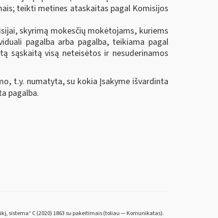
mais; teikti metines ataskaitas pagal Komisijos
isijai, skyrimą mokesčių mokėtojams, kuriems
viduali pagalba arba pagalba, teikiama pagal
ą sąskaitą visą neteisėtos ir nesuderinamos
o, t.y. numatyta, su kokia Įsakyme išvardinta
ta pagalba.
ūkį, sistema“ C (2020) 1863 su pakeitimais (toliau — Komunikatas).