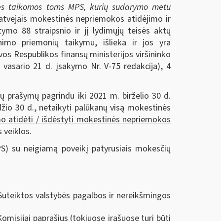
nės taikomos toms MPS, kurių sudarymo metu
atvejais mokestinės nepriemokos atidėjimo ir
mo 88 straipsnio ir jį lydimųjų teisės aktų
inimo priemonių taikymu, išlieka ir jos yra
os Respublikos finansų ministerijos viršininko
 vasario 21 d. įsakymo Nr. V-75 redakcija), 4
 prašymų pagrindu iki 2021 m. birželio 30 d.
žio 30 d., netaikyti palūkanų visą mokestinės
mo atidėti / išdėstyti mokestinės nepriemokos
 veiklos.
S) su neigiamą poveikį patyrusiais mokesčių
Suteiktos valstybės pagalbos ir nereikšmingos
omisijai paprašius (tokiuose įrašuose turi būti