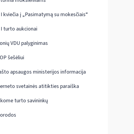
ktorina moksleiviams
I kviečia į „Pasimatymą su mokesčiais“
I turto aukcionai
onių VDU palyginimas
OP šešėliui
ašto apsaugos ministerijos informacija
terneto svetainės atitikties paraiška
škome turto savininkų
orodos