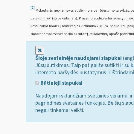
[2]
Mokestinės nepriemokos atidėjimo arba išdėstymo taisyklės, pat
patvirtinimo“ (su pakeitimais); Prašymo atidėti arba išdėstyti mo
Respublikos finansų ministerijos viršininko 2001 m. spalio 3 d. į
sudarant mokestinės paskolos sutartį, reikalavimų aprašo patvirtinim
Uždaryti
Šioje svetainėje naudojami slapukai
(angl
Jūsų sutikimas. Taip pat galite sutikti ir s
interneto naršyklės nustatymus ir ištrindam
Būtinieji slapukai
Naudojami sklandžiam svetainės veikimui ir 
pagrindines svetainės funkcijas. Be šių slap
negali tinkamai veikti.