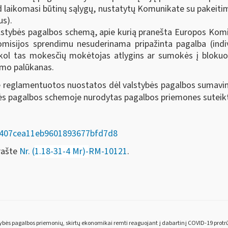
kad laikomasi būtinų sąlygų, nustatytų Komunikate su pakeiti
us).
alstybės pagalbos schemą, apie kurią pranešta Europos Kom
omisijos sprendimu nesuderinama pripažinta pagalba (indi
kol tas mokesčių mokėtojas atlygins ar sumokės į blokuot
imo palūkanas.
e reglamentuotos nuostatos dėl valstybės pagalbos sumavim
ybės pagalbos schemoje nurodytas pagalbos priemones suteik
969407cea11eb9601893677bfd7d8
 rašte
Nr. (
1.18-31-4 Mr)-
RM-10121
.
ybės pagalbos priemonių, skirtų ekonomikai remti reaguojant į dabartinį COVID-19 protr