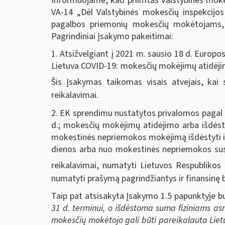
Informuojame, kad priimtas Valstybinės mokes
VA-14 „Dėl Valstybinės mokesčių inspekcijos
pagalbos priemonių mokesčių mokėtojams, 
Pagrindiniai Įsakymo pakeitimai:
1. Atsižvelgiant į 2021 m. sausio 18 d. Europ
Lietuva COVID-19: mokesčių mokėjimų atidėjim
Šis Įsakymas taikomas visais atvejais, kai
reikalavimai.
2. EK sprendimu nustatytos privalomos pagal Ko
d.; mokesčių mokėjimų atidėjimo arba išdės
mokestinės nepriemokos mokėjimą išdėstyti il
dienos arba nuo mokestinės nepriemokos susi
reikalavimai, numatyti Lietuvos Respublikos
numatyti prašymą pagrindžiantys ir finansinę 
Taip pat atsisakyta Įsakymo 1.5 papunktyje 
31 d. terminui, o išdėstoma suma fiziniams as
mokesčių mokėtojo gali būti pareikalauta Liet