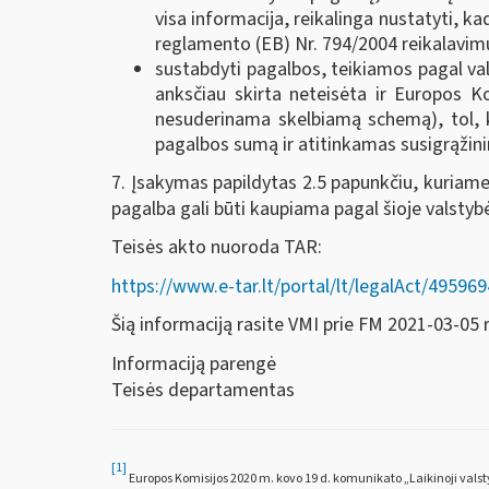
visa informacija, reikalinga nustatyti, 
reglamento (EB) Nr. 794/2004 reikalavim
sustabdyti pagalbos, teikiamos pagal v
anksčiau skirta neteisėta ir Europos K
nesuderinama skelbiamą schemą), tol, 
pagalbos sumą ir atitinkamas susigrąžin
7. Įsakymas papildytas 2.5 papunkčiu, kuriam
pagalba gali būti kaupiama pagal šioje valst
Teisės akto nuoroda TAR:
https://www.e-tar.lt/portal/lt/legalAct/495
Šią informaciją rasite VMI prie FM 2021-03-05
Informaciją parengė
Teisės departamentas
[1]
Europos Komisijos 2020 m. kovo 19 d. komunikato „Laikinoji valst