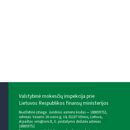
Valstybinė mokesčių inspekcija prie
Lietuvos Respublikos finansų ministerijos
Biudžetinė įstaiga. Juridinio asmens kodas — 188659752,
adresas: Vasario 16-osios g. 14, 01107 Vilnius, Lietuva,
el.paštas:
vmi@vmi.lt
, E. pristatymo dėžutės adresas
188659752