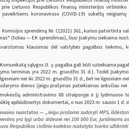
čių inspekcijos prie Lietuvos Respublikos finansų ministeri
 prie Lietuvos Respublikos finansų ministerijos viršinin
paveiktiems koronaviruso (COVID-19) sukeltų neigiamų 
os Komisijos sprendimą Nr. C(2021) 361, kuriuo patvirtinta 
as“ (toliau — EK sprendimas), šiuo Įsakymu siekiama nustat
 svarstomas klausimas dėl valstybės pagalbos teikimo, 
munikatą sąlygos (t. y. pagalba gali būti suteikiama pagal 
tymo terminas yra 2022 m. gruodžio 31 d.). Todėl Įsakymo
gesniam nei iki 2022 m. gruodžio 31 d., bet ne ilgesniam n
darymo dienos (jeigu prašymas pateikiamas anksčiau nei 
 mokesčių administravimo 88 straipsnyje ir jį lydimuose t
būklę apibūdinantys dokumentai, o nuo 2023 m. sausio 1 d. 
buvusios nuostatos —
„Jeigu prašoma sudaryti MPS, išdėstan
menims yra lygi arba didesnė nei 100 000 Eur, juridiniams as
uvos Respublikos civilinio kodekso nustatyta tvarka užtikrin