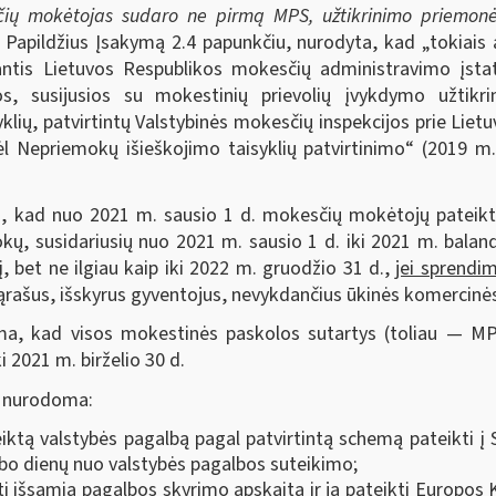
esčių mokėtojas sudaro ne pirmą MPS, užtikrinimo priemo
Papildžius Įsakymą 2.4 papunkčiu, nurodyta, kad „tokiais 
tis Lietuvos Respublikos mokesčių administravimo įstaty
os, susijusios su mokestinių prievolių įvykdymo užtikr
ių, patvirtintų Valstybinės mokesčių inspekcijos prie Lietuv
l Nepriemokų išieškojimo taisyklių patvirtinimo“ (2019 m.
a, kad nuo 2021 m. sausio 1 d. mokesčių mokėtojų pateiktų
 susidariusių nuo 2021 m. sausio 1 d. iki 2021 m. baland
 bet ne ilgiau kaip iki 2022 m. gruodžio 31 d.,
jei sprendi
 sąrašus, išskyrus gyventojus, nevykdančius ūkinės komercinės
ma, kad visos mokestinės paskolos sutartys (toliau — MP
i 2021 m. birželio 30 d.
, nurodoma:
tą valstybės pagalbą pagal patvirtintą schemą pateikti į 
rbo dienų nuo valstybės pagalbos suteikimo;
i išsamią pagalbos skyrimo apskaitą ir ją pateikti Europos K