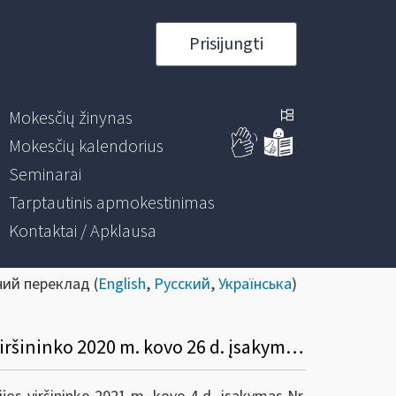
Prisijungti
Mokesčių žinynas
Mokesčių kalendorius
Seminarai
Tarptautinis apmokestinimas
Kontaktai / Apklausa
ний переклад (
English
,
Русский
,
Українська
)
Dėl Valstybinės mokesčių inspekcijos prie Lietuvos Respublikos finansų ministerijos viršininko 2020 m. kovo 26 d. įsakymo Nr. VA-27 „Dėl pagalbos priemonių mokesčių mokėtojams, paveiktiems koronaviruso (COVID-19) sukeltų neigiamų pasekmių“ pakeitimo