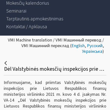
Mokesčių kalendorius
Seminarai
Tarptautinis apmokestinimas
Kontaktai / Apklausa
VMI Machine translation / VMI Машинный перевод /
VMI Машинний переклад (
English
,
Русский
,
Українська
)
Dėl Valstybinės mokesčių inspekcijos prie Lietuvos Respublikos finansų ministerijos viršininko 2020 m. kovo 26 d. įsakymo Nr. VA-27 „Dėl pagalbos priemonių mokesčių mokėtojams, paveiktiems koronaviruso (COVID-19) sukeltų neigiamų pasekmių“ pakeitimo
Informuojame, kad priimtas Valstybinės mokesčių
inspekcijos prie Lietuvos Respublikos finansų
ministerijos viršininko 2021 m. kovo 4 d. įsakymas Nr.
VA-14 „Dėl Valstybinės mokesčių inspekcijos prie
Lietuvos Respublikos finansų ministerijos viršininko