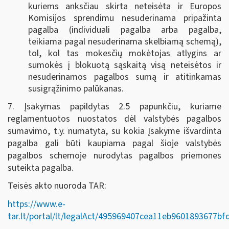
kuriems anksčiau skirta neteisėta ir Europos
Komisijos sprendimu nesuderinama pripažinta
pagalba (individuali pagalba arba pagalba,
teikiama pagal nesuderinama skelbiamą schemą),
tol, kol tas mokesčių mokėtojas atlygins ar
sumokės į blokuotą sąskaitą visą neteisėtos ir
nesuderinamos pagalbos sumą ir atitinkamas
susigrąžinimo palūkanas.
7. Įsakymas papildytas 2.5 papunkčiu, kuriame
reglamentuotos nuostatos dėl valstybės pagalbos
sumavimo, t.y. numatyta, su kokia Įsakyme išvardinta
pagalba gali būti kaupiama pagal šioje valstybės
pagalbos schemoje nurodytas pagalbos priemones
suteikta pagalba.
Teisės akto nuoroda TAR:
https://www.e-
tar.lt/portal/lt/legalAct/495969407cea11eb9601893677bf