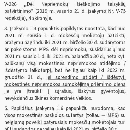
V-226
„
Dėl Nepriemokų išieškojimo taisyklių
patvirtinimo“ (2019 m. vasario 21 d. įsakymo Nr. V-75
redakcija), 4 skirsnyje.
3. Įsakymo 1.3 papunktis papildytas nuostata, kad nuo
2021 m. sausio 1 d. mokesčių mokėtojų pateiktų
prašymų pagrindu iki 2021 m. birželio 30 d. sudarytoms
ar pakeistoms MPS dėl nepriemokų, susidariusių nuo
2021 m. sausio 1 d. iki 2021 m. balandžio 30 d., netaikyti
palūkanų visą mokestinės nepriemokos atidėjimo /
išdėstymo laikotarpį, bet ne ilgiau kaip iki 2022 m.
gruodžio 31 d.,
jei sprendimo atidėti / išdėstyti
mokestinės nepriemokos sumokėjimą priėmimo dieną
jie yra įtraukti į sąrašus, išskyrus gyventojus,
nevykdančius ūkinės komercinės veiklos.
5. Papildžius Įsakymą 1.6 papunkčiu nurodoma, kad
visos mokestinės paskolos sutartys (toliau — MPS) su
neigiamą poveikį patyrusiais mokesčių mokėtojais turi
būti sudarytos ne vėliau kaip iki 2021 m. birželio 30 d.