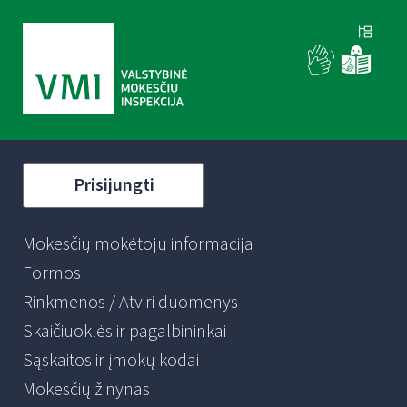
Prisijungti
Mokesčių mokėtojų informacija
Formos
Rinkmenos / Atviri duomenys
Skaičiuoklės ir pagalbininkai
Sąskaitos ir įmokų kodai
Mokesčių žinynas