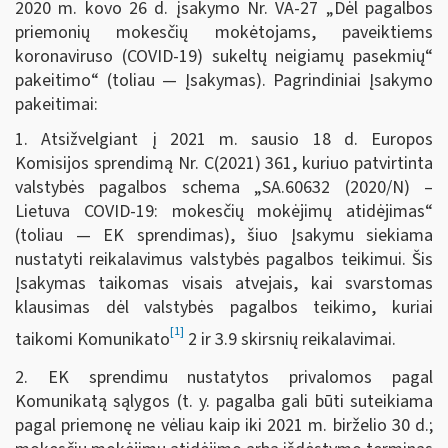
2020 m. kovo 26 d. įsakymo Nr. VA-27 „Dėl pagalbos
priemonių mokesčių mokėtojams, paveiktiems
koronaviruso (COVID-19) sukeltų neigiamų pasekmių“
pakeitimo“ (toliau — Įsakymas). Pagrindiniai Įsakymo
pakeitimai:
1. Atsižvelgiant į 2021 m. sausio 18 d. Europos
Komisijos sprendimą Nr. C(2021) 361, kuriuo patvirtinta
valstybės pagalbos schema „SA.60632 (2020/N) –
Lietuva COVID-19: mokesčių mokėjimų atidėjimas“
(toliau — EK sprendimas), šiuo Įsakymu siekiama
nustatyti reikalavimus valstybės pagalbos teikimui. Šis
Įsakymas taikomas visais atvejais, kai svarstomas
klausimas dėl valstybės pagalbos teikimo, kuriai
[1]
taikomi Komunikato
2 ir 3.9 skirsnių reikalavimai.
2. EK sprendimu nustatytos privalomos pagal
Komunikatą sąlygos (t. y. pagalba gali būti suteikiama
pagal priemonę ne vėliau kaip iki 2021 m. birželio 30 d.;