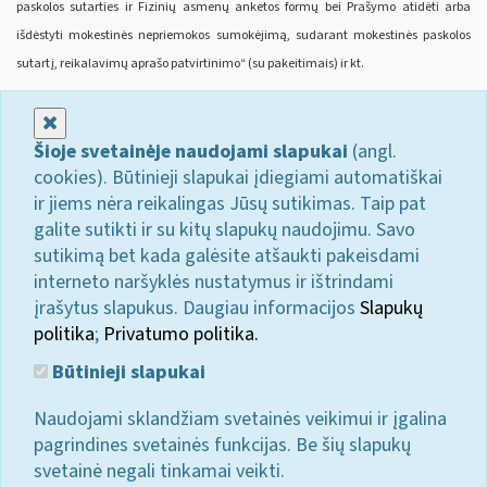
paskolos sutarties ir Fizinių asmenų anketos formų bei Prašymo atidėti arba
išdėstyti mokestinės nepriemokos sumokėjimą, sudarant mokestinės paskolos
sutartį, reikalavimų aprašo patvirtinimo“ (su pakeitimais) ir kt.
Uždaryti
Šioje svetainėje naudojami slapukai
(angl.
cookies). Būtinieji slapukai įdiegiami automatiškai
ir jiems nėra reikalingas Jūsų sutikimas. Taip pat
galite sutikti ir su kitų slapukų naudojimu. Savo
sutikimą bet kada galėsite atšaukti pakeisdami
interneto naršyklės nustatymus ir ištrindami
įrašytus slapukus. Daugiau informacijos
Slapukų
politika
;
Privatumo politika.
Būtinieji slapukai
Naudojami sklandžiam svetainės veikimui ir įgalina
pagrindines svetainės funkcijas. Be šių slapukų
svetainė negali tinkamai veikti.