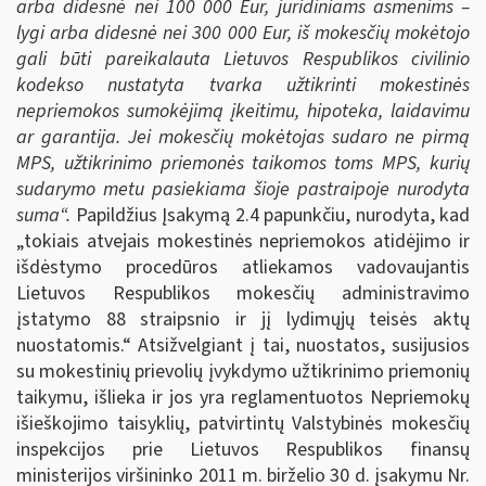
arba didesnė nei 100 000 Eur, juridiniams asmenims –
lygi arba didesnė nei 300 000 Eur, iš mokesčių mokėtojo
gali būti pareikalauta Lietuvos Respublikos civilinio
kodekso nustatyta tvarka užtikrinti mokestinės
nepriemokos sumokėjimą įkeitimu, hipoteka, laidavimu
ar garantija. Jei mokesčių mokėtojas sudaro ne pirmą
MPS, užtikrinimo priemonės taikomos toms MPS, kurių
sudarymo metu pasiekiama šioje pastraipoje nurodyta
suma“.
Papildžius Įsakymą 2.4 papunkčiu, nurodyta, kad
„tokiais atvejais mokestinės nepriemokos atidėjimo ir
išdėstymo procedūros atliekamos vadovaujantis
Lietuvos Respublikos mokesčių administravimo
įstatymo 88 straipsnio ir jį lydimųjų teisės aktų
nuostatomis.“ Atsižvelgiant į tai, nuostatos, susijusios
su mokestinių prievolių įvykdymo užtikrinimo priemonių
taikymu, išlieka ir jos yra reglamentuotos Nepriemokų
išieškojimo taisyklių, patvirtintų Valstybinės mokesčių
inspekcijos prie Lietuvos Respublikos finansų
ministerijos viršininko 2011 m. birželio 30 d. įsakymu Nr.