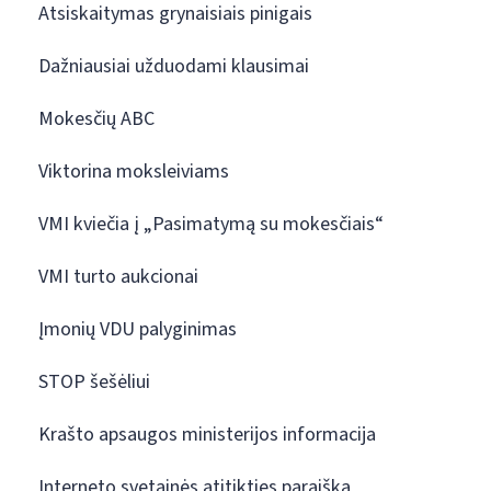
Atsiskaitymas grynaisiais pinigais
Dažniausiai užduodami klausimai
Mokesčių ABC
Viktorina moksleiviams
VMI kviečia į „Pasimatymą su mokesčiais“
VMI turto aukcionai
Įmonių VDU palyginimas
STOP šešėliui
Krašto apsaugos ministerijos informacija
Interneto svetainės atitikties paraiška