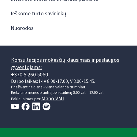
Ieškome turto savininkų
Nuorodos
Konsultacijos mokesčių klausimais ir paslaugos
gyventojams:
+370 5 260 5060
Darbo laikas: I-IV 8.00-17.00, V 8.00-15.45.
Prieššventinę dieną - viena valanda trumpiau.
Kiekvieno mėnesio antrą penktadienį 8.00 val. - 12.00 val.
Mano VMI
Paklausimas per