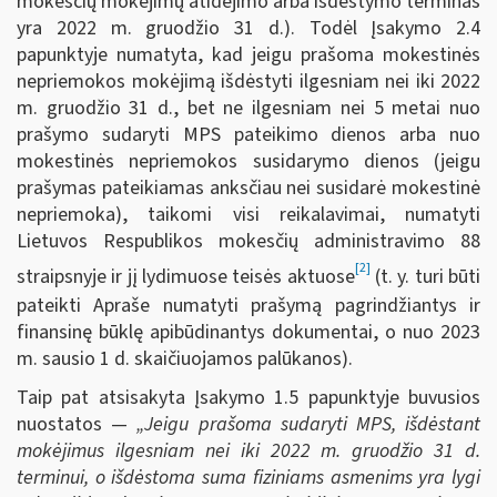
mokesčių mokėjimų atidėjimo arba išdėstymo terminas
yra 2022 m. gruodžio 31 d.). Todėl Įsakymo 2.4
papunktyje numatyta, kad jeigu prašoma mokestinės
nepriemokos mokėjimą išdėstyti ilgesniam nei iki 2022
m. gruodžio 31 d., bet ne ilgesniam nei 5 metai nuo
prašymo sudaryti MPS pateikimo dienos arba nuo
mokestinės nepriemokos susidarymo dienos (jeigu
prašymas pateikiamas anksčiau nei susidarė mokestinė
nepriemoka), taikomi visi reikalavimai, numatyti
Lietuvos Respublikos mokesčių administravimo 88
[2]
straipsnyje ir jį lydimuose teisės aktuose
(t. y. turi būti
pateikti Apraše numatyti prašymą pagrindžiantys ir
finansinę būklę apibūdinantys dokumentai, o nuo 2023
m. sausio 1 d. skaičiuojamos palūkanos).
Taip pat atsisakyta Įsakymo 1.5 papunktyje buvusios
nuostatos —
„Jeigu prašoma sudaryti MPS, išdėstant
mokėjimus ilgesniam nei iki 2022 m. gruodžio 31 d.
terminui, o išdėstoma suma fiziniams asmenims yra lygi