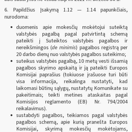
6. Papildžius Įsakymą 1.12 — 1.14 papunkčiais,
nurodoma:
duomenis apie mokesčių mokėtojui suteiktą
valstybės pagalbą pagal patvirtintą schemą
pateikti į Suteiktos valstybės pagalbos ir
nereikšmingos (
de minimis
) pagalbos registrą per
20 darbo dienų nuo valstybės pagalbos suteikimo;
suteikus valstybės pagalbą, 10 metų vesti išsamią
pagalbos skyrimo apskaitą ir ją pateikti Europos
Komisijai paprašius (tokiuose įrašuose turi būti
visa informacija, reikalinga nustatyti, kad
laikomasi būtinų sąlygų, nustatytų Komunikate su
pakeitimais; teikti metines ataskaitas pagal
Komisijos reglamento (EB) Nr. 794/2004
reikalavimus).
sustabdyti pagalbos, teikiamos pagal valstybės
pagalbos schemą, apie kurią pranešta Europos
Komisijai, skyrimą mokesčių mokėtojams,