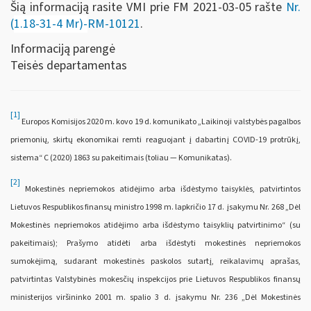
Šią informaciją rasite VMI prie FM 2021-03-05 rašte
Nr.
(
1.18-31-4 Mr)-
RM-10121
.
Informaciją parengė
Teisės departamentas
[1]
Europos Komisijos 2020 m. kovo 19 d. komunikato „Laikinoji valstybės pagalbos
priemonių, skirtų ekonomikai remti reaguojant į dabartinį COVID-19 protrūkį,
sistema“ C (2020) 1863 su pakeitimais (toliau — Komunikatas).
[2]
Mokestinės nepriemokos atidėjimo arba išdėstymo taisyklės, patvirtintos
Lietuvos Respublikos finansų ministro 1998 m. lapkričio 17 d. įsakymu Nr. 268 „Dėl
Mokestinės nepriemokos atidėjimo arba išdėstymo taisyklių patvirtinimo“ (su
pakeitimais); Prašymo atidėti arba išdėstyti mokestinės nepriemokos
sumokėjimą, sudarant mokestinės paskolos sutartį, reikalavimų aprašas,
patvirtintas Valstybinės mokesčių inspekcijos prie Lietuvos Respublikos finansų
ministerijos viršininko 2001 m. spalio 3 d. įsakymu Nr. 236 „Dėl Mokestinės