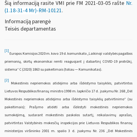
Šią informaciją rasite VMI prie FM 2021-03-05 rašte
Nr.
(
1.18-31-4 Mr)-
RM-10121
.
Informaciją parengė
Teisės departamentas
[1]
Europos Komisijos 2020 m. kovo 19 d. komunikato „Laikinoji valstybės pagalbos
priemonių, skirtų ekonomikai remti reaguojant į dabartinį COVID-19 protrūkį,
sistema“ C (2020) 1863 su pakeitimais (toliau — Komunikatas).
[2]
Mokestinės nepriemokos atidėjimo arba išdėstymo taisyklės, patvirtintos
Lietuvos Respublikos finansų ministro 1998 m. lapkričio 17 d. įsakymu Nr. 268 „Dėl
Mokestinės nepriemokos atidėjimo arba išdėstymo taisyklių patvirtinimo“ (su
pakeitimais); Prašymo atidėti arba išdėstyti mokestinės nepriemokos
sumokėjimą, sudarant mokestinės paskolos sutartį, reikalavimų aprašas,
patvirtintas Valstybinės mokesčių inspekcijos prie Lietuvos Respublikos finansų
ministerijos viršininko 2001 m. spalio 3 d. įsakymu Nr. 236 „Dėl Mokestinės