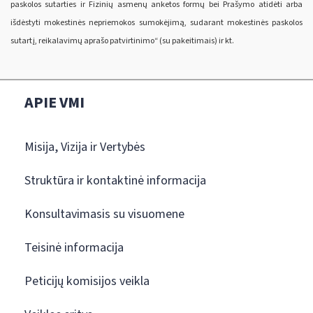
paskolos sutarties ir Fizinių asmenų anketos formų bei Prašymo atidėti arba
išdėstyti mokestinės nepriemokos sumokėjimą, sudarant mokestinės paskolos
sutartį, reikalavimų aprašo patvirtinimo“ (su pakeitimais) ir kt.
APIE VMI
Misija, Vizija ir Vertybės
Struktūra ir kontaktinė informacija
Konsultavimasis su visuomene
Teisinė informacija
Peticijų komisijos veikla