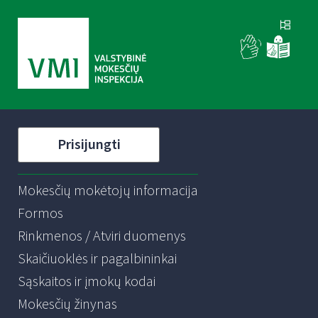
Prisijungti
Mokesčių mokėtojų informacija
Formos
Rinkmenos / Atviri duomenys
Skaičiuoklės ir pagalbininkai
Sąskaitos ir įmokų kodai
Mokesčių žinynas