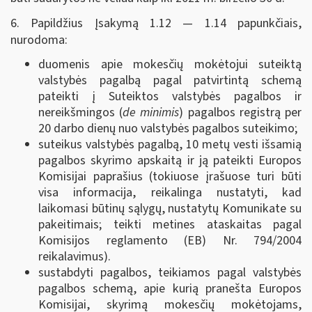
6. Papildžius Įsakymą 1.12 — 1.14 papunkčiais,
nurodoma:
duomenis apie mokesčių mokėtojui suteiktą
valstybės pagalbą pagal patvirtintą schemą
pateikti į Suteiktos valstybės pagalbos ir
nereikšmingos (
de minimis
) pagalbos registrą per
20 darbo dienų nuo valstybės pagalbos suteikimo;
suteikus valstybės pagalbą, 10 metų vesti išsamią
pagalbos skyrimo apskaitą ir ją pateikti Europos
Komisijai paprašius (tokiuose įrašuose turi būti
visa informacija, reikalinga nustatyti, kad
laikomasi būtinų sąlygų, nustatytų Komunikate su
pakeitimais; teikti metines ataskaitas pagal
Komisijos reglamento (EB) Nr. 794/2004
reikalavimus).
sustabdyti pagalbos, teikiamos pagal valstybės
pagalbos schemą, apie kurią pranešta Europos
Komisijai, skyrimą mokesčių mokėtojams,