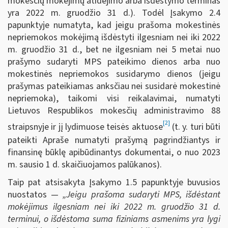
mokesčių mokėjimų atidėjimo arba išdėstymo terminas
yra 2022 m. gruodžio 31 d.). Todėl Įsakymo 2.4
papunktyje numatyta, kad jeigu prašoma mokestinės
nepriemokos mokėjimą išdėstyti ilgesniam nei iki 2022
m. gruodžio 31 d., bet ne ilgesniam nei 5 metai nuo
prašymo sudaryti MPS pateikimo dienos arba nuo
mokestinės nepriemokos susidarymo dienos (jeigu
prašymas pateikiamas anksčiau nei susidarė mokestinė
nepriemoka), taikomi visi reikalavimai, numatyti
Lietuvos Respublikos mokesčių administravimo 88
[2]
straipsnyje ir jį lydimuose teisės aktuose
(t. y. turi būti
pateikti Apraše numatyti prašymą pagrindžiantys ir
finansinę būklę apibūdinantys dokumentai, o nuo 2023
m. sausio 1 d. skaičiuojamos palūkanos).
Taip pat atsisakyta Įsakymo 1.5 papunktyje buvusios
nuostatos —
„Jeigu prašoma sudaryti MPS, išdėstant
mokėjimus ilgesniam nei iki 2022 m. gruodžio 31 d.
terminui, o išdėstoma suma fiziniams asmenims yra lygi