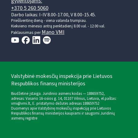
gyventojams:
+370 5 260 5060
Darbo laikas: I-IV 8.00-17.00, V 8.00-15.45.
Prieššventinę dieną - viena valanda trumpiau.
Kiekvieno mėnesio antrą penktadienį 8.00 val. - 12.00 val.
Mano VMI
Paklausimas per
Valstybinė mokesčių inspekcija prie Lietuvos
Respublikos finansų ministerijos
Biudžetinė įstaiga. Juridinio asmens kodas — 188659752,
adresas: Vasario 16-osios g. 14, 01107 Vilnius, Lietuva, el.paštas:
vmi@vmi.lt
, E. pristatymo dėžutės adresas 188659752
Duomenys apie Valstybinę mokesčių inspekciją prie Lietuvos
Respublikos finansų ministerijos kaupiami ir saugomi Juridinių
asmenų registre