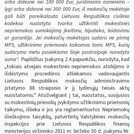
arba didesnė nei 100 000 Eur, juridiniams asmenims –
lygi arba didesnė nei 300 000 Eur, iš mokesčių mokėtojo
gali būti pareikalauta Lietuvos Respublikos civilinio
kodekso nustatyta tvarka užtikrinti mokestinės
nepriemokos sumokėjimą įkeitimu, hipoteka, laidavimu
ar garantija. Jei mokesčių mokėtojas sudaro ne pirmą
MPS, užtikrinimo priemonės taikomos toms MPS, kurių
sudarymo metu pasiekiama šioje pastraipoje nurodyta
suma“.
Papildžius Įsakymą 2.4 papunkčiu, nurodyta, kad
„tokiais atvejais mokestinės nepriemokos atidėjimo ir
išdėstymo procedūros atliekamos vadovaujantis
Lietuvos Respublikos mokesčių administravimo
įstatymo 88 straipsnio ir jį lydimųjų teisės aktų
nuostatomis.“ Atsižvelgiant į tai, nuostatos, susijusios
su mokestinių prievolių įvykdymo užtikrinimo priemonių
taikymu, išlieka ir jos yra reglamentuotos Nepriemokų
išieškojimo taisyklių, patvirtintų Valstybinės mokesčių
inspekcijos prie Lietuvos Respublikos finansų
ministerijos viršininko 2011 m. birželio 30 d. įsakymu Nr.