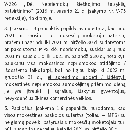
V-226
„
Dėl Nepriemokų išieškojimo taisyklių
patvirtinimo“ (2019 m. vasario 21 d. įsakymo Nr. V-75
redakcija), 4 skirsnyje.
3. Įsakymo 1.3 papunktis papildytas nuostata, kad nuo
2021 m. sausio 1 d. mokesčių mokėtojų pateiktų
prašymų pagrindu iki 2021 m. birželio 30 d. sudarytoms
ar pakeistoms MPS dėl nepriemokų, susidariusių nuo
2021 m. sausio 1 d. iki 2021 m. balandžio 30 d., netaikyti
palūkanų visą mokestinės nepriemokos atidėjimo /
išdėstymo laikotarpį, bet ne ilgiau kaip iki 2022 m.
gruodžio 31 d.,
jei sprendimo atidėti / išdėstyti
mokestinės nepriemokos sumokėjimą priėmimo dieną
jie yra įtraukti į sąrašus, išskyrus gyventojus,
nevykdančius ūkinės komercinės veiklos.
5. Papildžius Įsakymą 1.6 papunkčiu nurodoma, kad
visos mokestinės paskolos sutartys (toliau — MPS) su
neigiamą poveikį patyrusiais mokesčių mokėtojais turi
būti sudarytos ne vėliau kaip iki 2021 m. birželio 30 d.