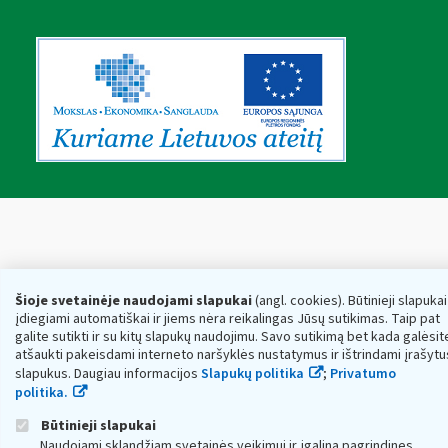
Šioje svetainėje naudojami slapukai
(angl. cookies). Būtinieji slapukai
įdiegiami automatiškai ir jiems nėra reikalingas Jūsų sutikimas. Taip pat
galite sutikti ir su kitų slapukų naudojimu. Savo sutikimą bet kada galėsit
atšaukti pakeisdami interneto naršyklės nustatymus ir ištrindami įrašytu
slapukus. Daugiau informacijos
Slapukų politika
;
Privatumo
politika.
Būtinieji slapukai
Naudojami sklandžiam svetainės veikimui ir įgalina pagrindines