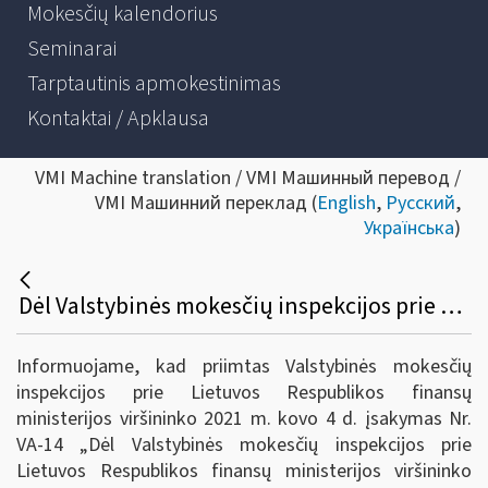
Mokesčių kalendorius
Seminarai
Tarptautinis apmokestinimas
Kontaktai / Apklausa
VMI Machine translation / VMI Машинный перевод /
VMI Машинний переклад (
English
,
Русский
,
Українська
)
Dėl Valstybinės mokesčių inspekcijos prie Lietuvos Respublikos finansų ministerijos viršininko 2020 m. kovo 26 d. įsakymo Nr. VA-27 „Dėl pagalbos priemonių mokesčių mokėtojams, paveiktiems koronaviruso (COVID-19) sukeltų neigiamų pasekmių“ pakeitimo
Informuojame, kad priimtas Valstybinės mokesčių
inspekcijos prie Lietuvos Respublikos finansų
ministerijos viršininko 2021 m. kovo 4 d. įsakymas Nr.
VA-14 „Dėl Valstybinės mokesčių inspekcijos prie
Lietuvos Respublikos finansų ministerijos viršininko