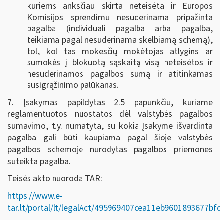
kuriems anksčiau skirta neteisėta ir Europos
Komisijos sprendimu nesuderinama pripažinta
pagalba (individuali pagalba arba pagalba,
teikiama pagal nesuderinama skelbiamą schemą),
tol, kol tas mokesčių mokėtojas atlygins ar
sumokės į blokuotą sąskaitą visą neteisėtos ir
nesuderinamos pagalbos sumą ir atitinkamas
susigrąžinimo palūkanas.
7. Įsakymas papildytas 2.5 papunkčiu, kuriame
reglamentuotos nuostatos dėl valstybės pagalbos
sumavimo, t.y. numatyta, su kokia Įsakyme išvardinta
pagalba gali būti kaupiama pagal šioje valstybės
pagalbos schemoje nurodytas pagalbos priemones
suteikta pagalba.
Teisės akto nuoroda TAR:
https://www.e-
tar.lt/portal/lt/legalAct/495969407cea11eb9601893677bf