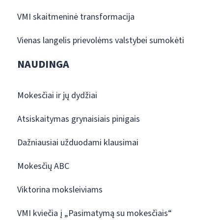
VMI skaitmeninė transformacija
Vienas langelis prievolėms valstybei sumokėti
NAUDINGA
Mokesčiai ir jų dydžiai
Atsiskaitymas grynaisiais pinigais
Dažniausiai užduodami klausimai
Mokesčių ABC
Viktorina moksleiviams
VMI kviečia į „Pasimatymą su mokesčiais“