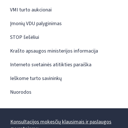
VMI turto aukcionai
Įmonių VDU palyginimas
STOP šešėliui
Krašto apsaugos ministerijos informacija
Interneto svetainės atitikties paraiška
Ieškome turto savininkų
Nuorodos
Konsultacijos mokesčių klausimais ir paslaugos