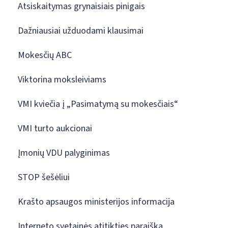
Atsiskaitymas grynaisiais pinigais
Dažniausiai užduodami klausimai
Mokesčių ABC
Viktorina moksleiviams
VMI kviečia į „Pasimatymą su mokesčiais“
VMI turto aukcionai
Įmonių VDU palyginimas
STOP šešėliui
Krašto apsaugos ministerijos informacija
Interneto svetainės atitikties paraiška