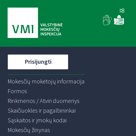
Prisijungti
Mokesčių mokėtojų informacija
Formos
Rinkmenos / Atviri duomenys
Skaičiuoklės ir pagalbininkai
Sąskaitos ir įmokų kodai
Mokesčių žinynas