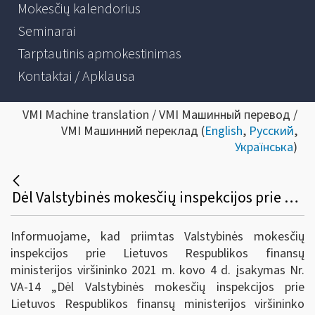
Mokesčių kalendorius
Seminarai
Tarptautinis apmokestinimas
Kontaktai / Apklausa
VMI Machine translation / VMI Машинный перевод /
VMI Машинний переклад (
English
,
Русский
,
Українська
)
Dėl Valstybinės mokesčių inspekcijos prie Lietuvos Respublikos finansų ministerijos viršininko 2020 m. kovo 26 d. įsakymo Nr. VA-27 „Dėl pagalbos priemonių mokesčių mokėtojams, paveiktiems koronaviruso (COVID-19) sukeltų neigiamų pasekmių“ pakeitimo
Informuojame, kad priimtas Valstybinės mokesčių
inspekcijos prie Lietuvos Respublikos finansų
ministerijos viršininko 2021 m. kovo 4 d. įsakymas Nr.
VA-14 „Dėl Valstybinės mokesčių inspekcijos prie
Lietuvos Respublikos finansų ministerijos viršininko