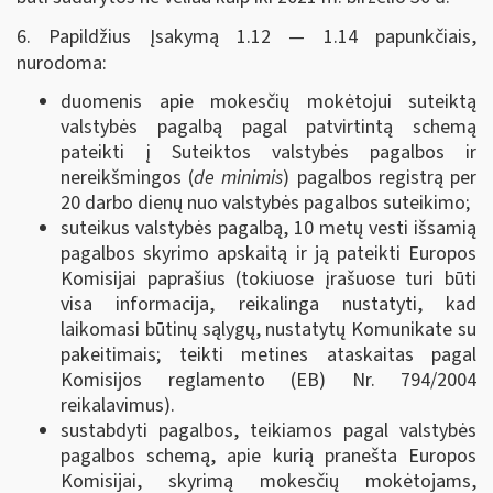
6. Papildžius Įsakymą 1.12 — 1.14 papunkčiais,
nurodoma:
duomenis apie mokesčių mokėtojui suteiktą
valstybės pagalbą pagal patvirtintą schemą
pateikti į Suteiktos valstybės pagalbos ir
nereikšmingos (
de minimis
) pagalbos registrą per
20 darbo dienų nuo valstybės pagalbos suteikimo;
suteikus valstybės pagalbą, 10 metų vesti išsamią
pagalbos skyrimo apskaitą ir ją pateikti Europos
Komisijai paprašius (tokiuose įrašuose turi būti
visa informacija, reikalinga nustatyti, kad
laikomasi būtinų sąlygų, nustatytų Komunikate su
pakeitimais; teikti metines ataskaitas pagal
Komisijos reglamento (EB) Nr. 794/2004
reikalavimus).
sustabdyti pagalbos, teikiamos pagal valstybės
pagalbos schemą, apie kurią pranešta Europos
Komisijai, skyrimą mokesčių mokėtojams,