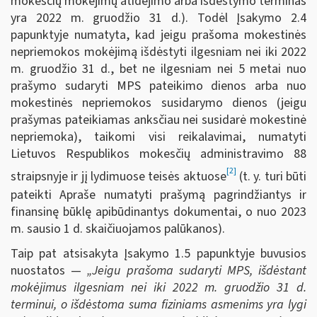
mokesčių mokėjimų atidėjimo arba išdėstymo terminas
yra 2022 m. gruodžio 31 d.). Todėl Įsakymo 2.4
papunktyje numatyta, kad jeigu prašoma mokestinės
nepriemokos mokėjimą išdėstyti ilgesniam nei iki 2022
m. gruodžio 31 d., bet ne ilgesniam nei 5 metai nuo
prašymo sudaryti MPS pateikimo dienos arba nuo
mokestinės nepriemokos susidarymo dienos (jeigu
prašymas pateikiamas anksčiau nei susidarė mokestinė
nepriemoka), taikomi visi reikalavimai, numatyti
Lietuvos Respublikos mokesčių administravimo 88
[2]
straipsnyje ir jį lydimuose teisės aktuose
(t. y. turi būti
pateikti Apraše numatyti prašymą pagrindžiantys ir
finansinę būklę apibūdinantys dokumentai, o nuo 2023
m. sausio 1 d. skaičiuojamos palūkanos).
Taip pat atsisakyta Įsakymo 1.5 papunktyje buvusios
nuostatos —
„Jeigu prašoma sudaryti MPS, išdėstant
mokėjimus ilgesniam nei iki 2022 m. gruodžio 31 d.
terminui, o išdėstoma suma fiziniams asmenims yra lygi