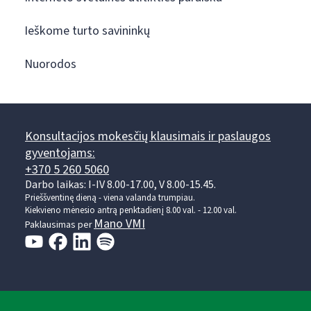
Ieškome turto savininkų
Nuorodos
Konsultacijos mokesčių klausimais ir paslaugos
gyventojams:
+370 5 260 5060
Darbo laikas: I-IV 8.00-17.00, V 8.00-15.45.
Prieššventinę dieną - viena valanda trumpiau.
Kiekvieno mėnesio antrą penktadienį 8.00 val. - 12.00 val.
Mano VMI
Paklausimas per