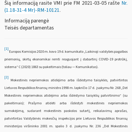
Šią informaciją rasite VMI prie FM 2021-03-05 rašte
Nr.
(
1.18-31-4 Mr)-
RM-10121
.
Informaciją parengė
Teisės departamentas
[1]
Europos Komisijos 2020 m. kovo 19 d. komunikato „Laikinoji valstybės pagalbos
priemonių, skirtų ekonomikai remti reaguojant į dabartinį COVID-19 protrūkį,
sistema“ C (2020) 1863 su pakeitimais (toliau — Komunikatas).
[2]
Mokestinės nepriemokos atidėjimo arba išdėstymo taisyklės, patvirtintos
Lietuvos Respublikos finansų ministro 1998 m. lapkričio 17 d. įsakymu Nr. 268 „Dėl
Mokestinės nepriemokos atidėjimo arba išdėstymo taisyklių patvirtinimo“ (su
pakeitimais); Prašymo atidėti arba išdėstyti mokestinės nepriemokos
sumokėjimą, sudarant mokestinės paskolos sutartį, reikalavimų aprašas,
patvirtintas Valstybinės mokesčių inspekcijos prie Lietuvos Respublikos finansų
ministerijos viršininko 2001 m. spalio 3 d. įsakymu Nr. 236 „Dėl Mokestinės