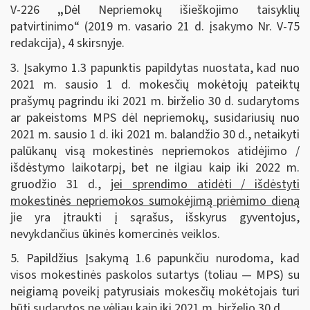
V-226
„
Dėl Nepriemokų išieškojimo taisyklių
patvirtinimo“ (2019 m. vasario 21 d. įsakymo Nr. V-75
redakcija), 4 skirsnyje.
3. Įsakymo 1.3 papunktis papildytas nuostata, kad nuo
2021 m. sausio 1 d. mokesčių mokėtojų pateiktų
prašymų pagrindu iki 2021 m. birželio 30 d. sudarytoms
ar pakeistoms MPS dėl nepriemokų, susidariusių nuo
2021 m. sausio 1 d. iki 2021 m. balandžio 30 d., netaikyti
palūkanų visą mokestinės nepriemokos atidėjimo /
išdėstymo laikotarpį, bet ne ilgiau kaip iki 2022 m.
gruodžio 31 d.,
jei sprendimo atidėti / išdėstyti
mokestinės nepriemokos sumokėjimą priėmimo dieną
jie yra įtraukti į sąrašus, išskyrus gyventojus,
nevykdančius ūkinės komercinės veiklos.
5. Papildžius Įsakymą 1.6 papunkčiu nurodoma, kad
visos mokestinės paskolos sutartys (toliau — MPS) su
neigiamą poveikį patyrusiais mokesčių mokėtojais turi
būti sudarytos ne vėliau kaip iki 2021 m. birželio 30 d.