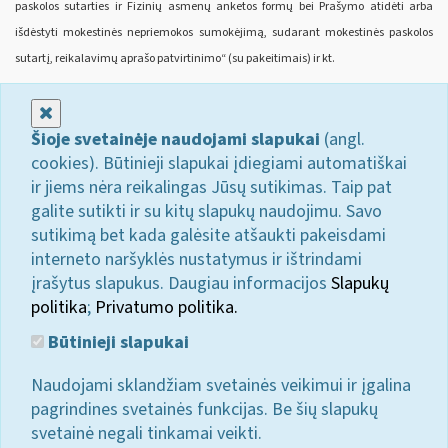
paskolos sutarties ir Fizinių asmenų anketos formų bei Prašymo atidėti arba
išdėstyti mokestinės nepriemokos sumokėjimą, sudarant mokestinės paskolos
sutartį, reikalavimų aprašo patvirtinimo“ (su pakeitimais) ir kt.
Uždaryti
Šioje svetainėje naudojami slapukai
(angl.
cookies). Būtinieji slapukai įdiegiami automatiškai
ir jiems nėra reikalingas Jūsų sutikimas. Taip pat
galite sutikti ir su kitų slapukų naudojimu. Savo
sutikimą bet kada galėsite atšaukti pakeisdami
interneto naršyklės nustatymus ir ištrindami
įrašytus slapukus. Daugiau informacijos
Slapukų
politika
;
Privatumo politika.
Būtinieji slapukai
Naudojami sklandžiam svetainės veikimui ir įgalina
pagrindines svetainės funkcijas. Be šių slapukų
svetainė negali tinkamai veikti.