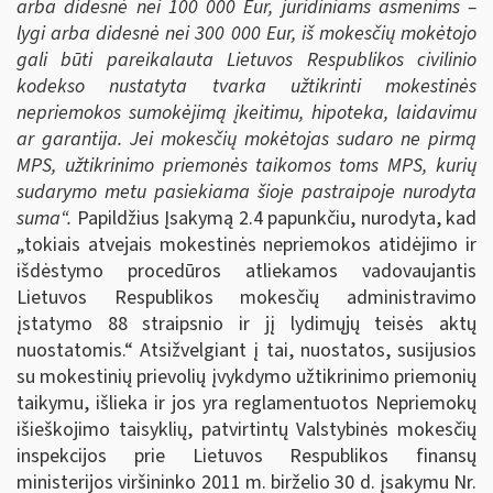
arba didesnė nei 100 000 Eur, juridiniams asmenims –
lygi arba didesnė nei 300 000 Eur, iš mokesčių mokėtojo
gali būti pareikalauta Lietuvos Respublikos civilinio
kodekso nustatyta tvarka užtikrinti mokestinės
nepriemokos sumokėjimą įkeitimu, hipoteka, laidavimu
ar garantija. Jei mokesčių mokėtojas sudaro ne pirmą
MPS, užtikrinimo priemonės taikomos toms MPS, kurių
sudarymo metu pasiekiama šioje pastraipoje nurodyta
suma“.
Papildžius Įsakymą 2.4 papunkčiu, nurodyta, kad
„tokiais atvejais mokestinės nepriemokos atidėjimo ir
išdėstymo procedūros atliekamos vadovaujantis
Lietuvos Respublikos mokesčių administravimo
įstatymo 88 straipsnio ir jį lydimųjų teisės aktų
nuostatomis.“ Atsižvelgiant į tai, nuostatos, susijusios
su mokestinių prievolių įvykdymo užtikrinimo priemonių
taikymu, išlieka ir jos yra reglamentuotos Nepriemokų
išieškojimo taisyklių, patvirtintų Valstybinės mokesčių
inspekcijos prie Lietuvos Respublikos finansų
ministerijos viršininko 2011 m. birželio 30 d. įsakymu Nr.