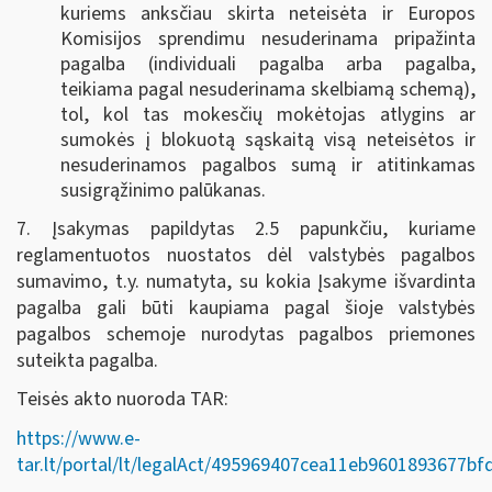
kuriems anksčiau skirta neteisėta ir Europos
Komisijos sprendimu nesuderinama pripažinta
pagalba (individuali pagalba arba pagalba,
teikiama pagal nesuderinama skelbiamą schemą),
tol, kol tas mokesčių mokėtojas atlygins ar
sumokės į blokuotą sąskaitą visą neteisėtos ir
nesuderinamos pagalbos sumą ir atitinkamas
susigrąžinimo palūkanas.
7. Įsakymas papildytas 2.5 papunkčiu, kuriame
reglamentuotos nuostatos dėl valstybės pagalbos
sumavimo, t.y. numatyta, su kokia Įsakyme išvardinta
pagalba gali būti kaupiama pagal šioje valstybės
pagalbos schemoje nurodytas pagalbos priemones
suteikta pagalba.
Teisės akto nuoroda TAR:
https://www.e-
tar.lt/portal/lt/legalAct/495969407cea11eb9601893677bf