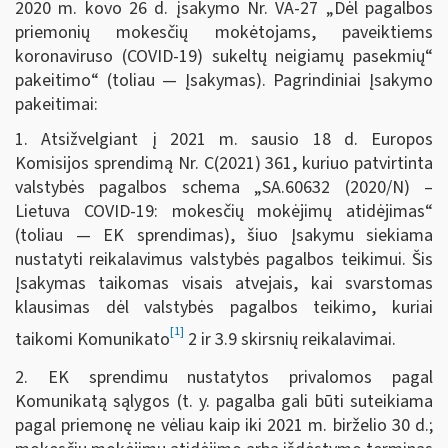
2020 m. kovo 26 d. įsakymo Nr. VA-27 „Dėl pagalbos
priemonių mokesčių mokėtojams, paveiktiems
koronaviruso (COVID-19) sukeltų neigiamų pasekmių“
pakeitimo“ (toliau — Įsakymas). Pagrindiniai Įsakymo
pakeitimai:
1. Atsižvelgiant į 2021 m. sausio 18 d. Europos
Komisijos sprendimą Nr. C(2021) 361, kuriuo patvirtinta
valstybės pagalbos schema „SA.60632 (2020/N) –
Lietuva COVID-19: mokesčių mokėjimų atidėjimas“
(toliau — EK sprendimas), šiuo Įsakymu siekiama
nustatyti reikalavimus valstybės pagalbos teikimui. Šis
Įsakymas taikomas visais atvejais, kai svarstomas
klausimas dėl valstybės pagalbos teikimo, kuriai
[1]
taikomi Komunikato
2 ir 3.9 skirsnių reikalavimai.
2. EK sprendimu nustatytos privalomos pagal
Komunikatą sąlygos (t. y. pagalba gali būti suteikiama
pagal priemonę ne vėliau kaip iki 2021 m. birželio 30 d.;