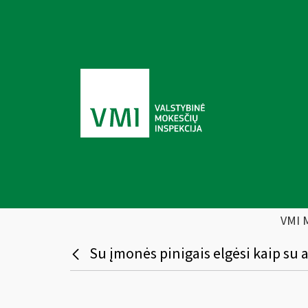
VMI 
Su įmonės pinigais elgėsi kaip su 