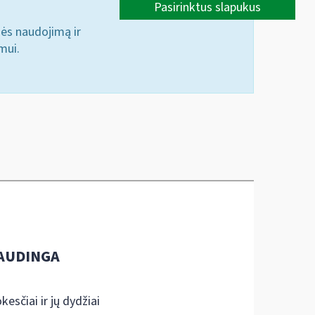
Pasirinktus slapukus
nės naudojimą ir
mui.
AUDINGA
kesčiai ir jų dydžiai