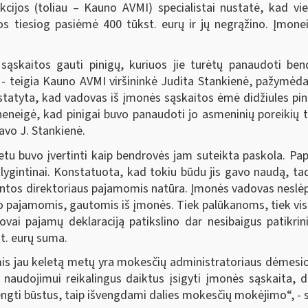
ekcijos (toliau – Kauno AVMI) specialistai nustatė, kad 
 tiesiog pasiėmė 400 tūkst. eurų ir jų negrąžino. Įmone
kaitos gauti pinigų, kuriuos jie turėtų panaudoti bendr
- teigia Kauno AVMI viršininkė Judita Stankienė, pažymėd
tatyta, kad vadovas iš įmonės sąskaitos ėmė didžiules pini
neneigė, kad pinigai buvo panaudoti jo asmeninių poreikių te
avo J. Stankienė.
 metu buvo įvertinti kaip bendrovės jam suteikta paskola. P
lygintinai. Konstatuota, kad tokiu būdu jis gavo naudą, 
žintos direktoriaus pajamomis natūra. Įmonės vadovas neslėpė 
jo pajamomis, gautomis iš įmonės. Tiek palūkanoms, tiek vis
ai pajamų deklaraciją patikslino dar nesibaigus patikrin
st. eurų suma.
s jau keletą metų yra mokesčių administratoriaus dėmesio c
naudojimui reikalingus daiktus įsigyti įmonės sąskaita, 
engti būstus, taip išvengdami dalies mokesčių mokėjimo“, - 