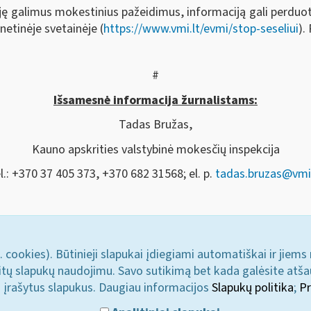
ę galimus mokestinius pažeidimus, informaciją gali perduo
netinėje svetainėje (
https://www.vmi.lt/evmi/stop-seseliui
).
#
Išsamesnė informacija žurnalistams:
Tadas Bružas,
Kauno apskrities valstybinė mokesčių inspekcija
l.: +370 37 405 373, +370 682 31568; el. p.
tadas.bruzas@vmi.
. cookies). Būtinieji slapukai įdiegiami automatiškai ir jiems
u kitų slapukų naudojimu. Savo sutikimą bet kada galėsite atš
i įrašytus slapukus. Daugiau informacijos
Slapukų politika
;
Pr