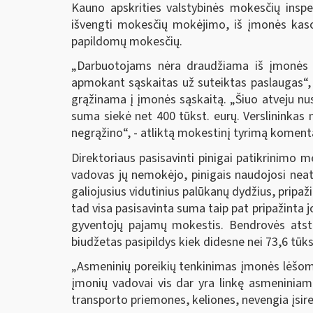
Kauno apskrities valstybinės mokesčių insp
išvengti mokesčių mokėjimo, iš įmonės kasos
papildomų mokesčių.
„Darbuotojams nėra draudžiama iš įmonės sąs
apmokant sąskaitas už suteiktas paslaugas“, 
grąžinama į įmonės sąskaitą. „Šiuo atveju nus
suma siekė net 400 tūkst. eurų. Verslininkas 
negrąžino“, - atliktą mokestinį tyrimą koment
Direktoriaus pasisavinti pinigai patikrinimo
vadovas jų nemokėjo, pinigais naudojosi neat
galiojusius vidutinius palūkanų dydžius, pripa
tad visa pasisavinta suma taip pat pripažinta 
gyventojų pajamų mokestis. Bendrovės atstov
biudžetas pasipildys kiek didesne nei 73,6 tūk
„Asmeninių poreikių tenkinimas įmonės lėšomi
įmonių vadovai vis dar yra linkę asmeniniam 
transporto priemones, keliones, nevengia įsir