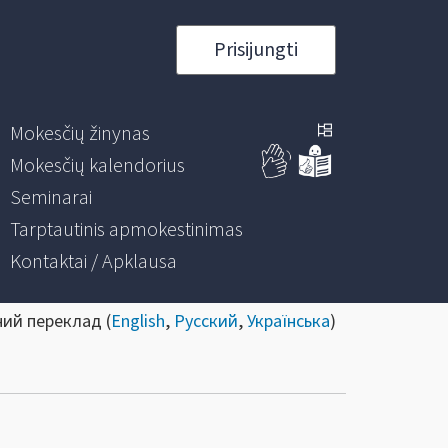
Prisijungti
Mokesčių žinynas
Mokesčių kalendorius
Seminarai
Tarptautinis apmokestinimas
Kontaktai / Apklausa
ний переклад (
English
,
Русский
,
Українська
)