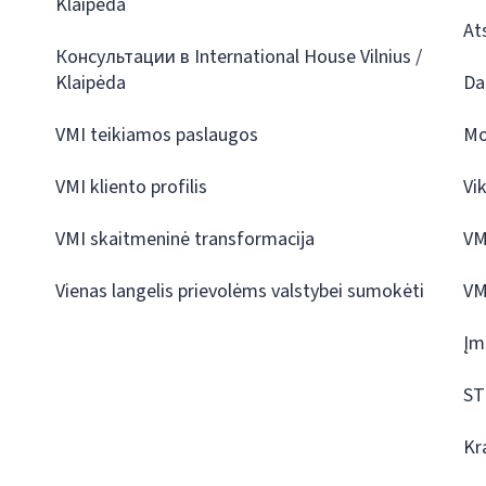
Klaipėda
At
Консультации в International House Vilnius /
Klaipėda
Da
VMI teikiamos paslaugos
Mo
VMI kliento profilis
Vi
VMI skaitmeninė transformacija
VM
Vienas langelis prievolėms valstybei sumokėti
VM
Įm
ST
Kr