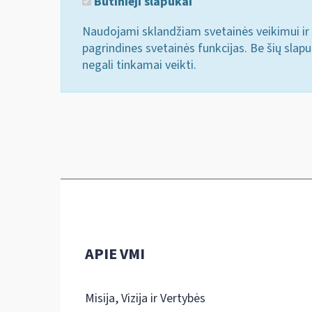
Būtinieji slapukai
Naudojami sklandžiam svetainės veikimui ir 
pagrindines svetainės funkcijas. Be šių slap
negali tinkamai veikti.
APIE VMI
Misija, Vizija ir Vertybės