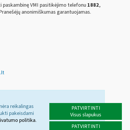
ti paskambinę VMI pasitikėjimo telefonu
1882
,
 Pranešėjų anonimiškumas garantuojamas.
lt
 nėra reikalingas
PATVIRTINTI
aukti pakeisdami
Visus slapukus
ivatumo politika.
PATVIRTINTI