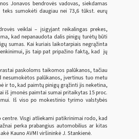
vienos Jonavos bendrovės vadovas, siekdamas
i teks sumokėti daugiau nei 73,6 tūkst. eurų
ovės veiklai – įsigyjant reikalingas prekes,
ama, kad nepanaudota dalis pinigų turėtų būti
gų sumas. Kai kuriais laikotarpiais negrąžinta
nkinimui, jis taip pat pripažino faktą, kad jų
aprastai paskoloms taikomos palūkanos, tačiau
tad nesumokėtos palūkanos, įvertinus tuo metu
ir to, kad paimtų pinigų grąžinti jis neketina,
ai iš įmonės paimtai sumai pritaikytas 15 proc.
imui. Iš viso po mokestinio tyrimo valstybės
entre. Visgi atliekami patikrinimai rodo, kad
dažnai perka prabangius automobilius ar kitas
sakė Kauno AVMI viršininkė J. Stankienė.