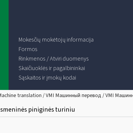
Mokesčių mokėtojų informacija
Formos
Rinkmenos / Atviri duomenys
Skaičiuoklės ir pagalbininkai
Sąskaitos ir įmokų kodai
Machine translation / VMI Машинный перевод / VMI Машин
asmeninės piniginės turiniu