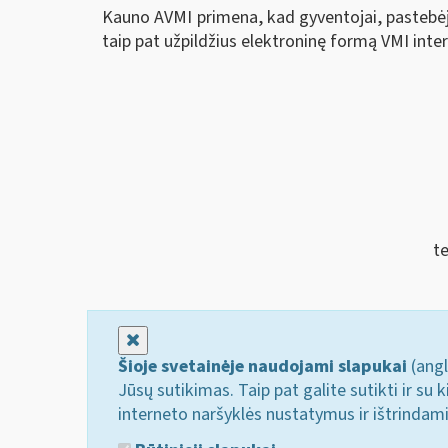
Kauno AVMI primena, kad gyventojai, pastebėj
taip pat užpildžius elektroninę formą VMI inter
te
Uždaryti
Šioje svetainėje naudojami slapukai
(angl
Jūsų sutikimas. Taip pat galite sutikti ir s
interneto naršyklės nustatymus ir ištrindam