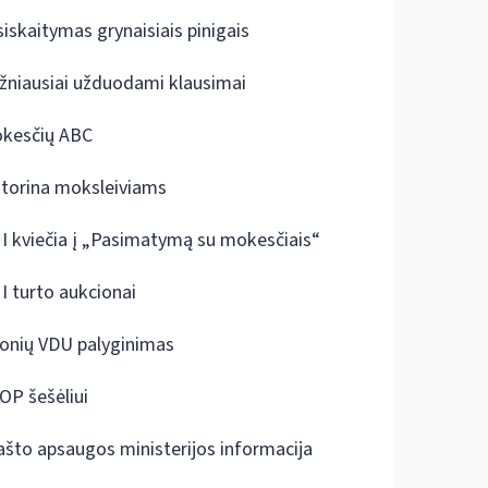
siskaitymas grynaisiais pinigais
žniausiai užduodami klausimai
kesčių ABC
ktorina moksleiviams
I kviečia į „Pasimatymą su mokesčiais“
I turto aukcionai
onių VDU palyginimas
OP šešėliui
ašto apsaugos ministerijos informacija