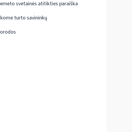
terneto svetainės atitikties paraiška
škome turto savininkų
orodos