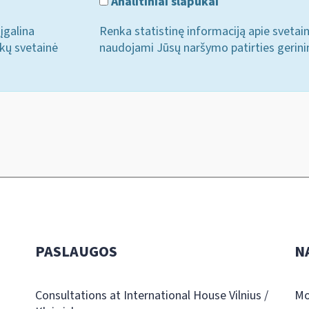
Analitiniai slapukai
įgalina
Renka statistinę informaciją apie svetai
ukų svetainė
naudojami Jūsų naršymo patirties gerini
PASLAUGOS
N
Consultations at International House Vilnius /
Mo