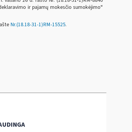
m. vasario 26 d. rašto Nr. (18.18-31-1)RM-8840
, deklaravimo ir pajamų mokesčio sumokėjimo“
ašte
Nr.(18.18-31-1)RM-15525
.
AUDINGA