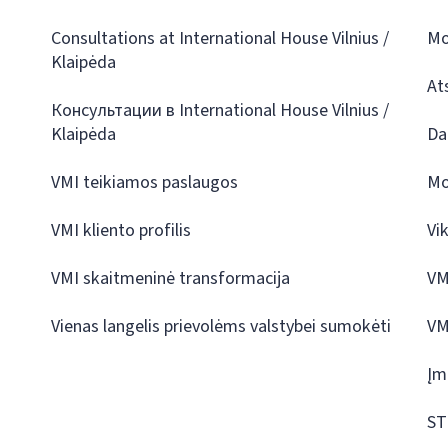
Consultations at International House Vilnius /
Mo
Klaipėda
At
Консультации в International House Vilnius /
Klaipėda
Da
VMI teikiamos paslaugos
Mo
VMI kliento profilis
Vi
VMI skaitmeninė transformacija
VM
Vienas langelis prievolėms valstybei sumokėti
VM
Įm
ST