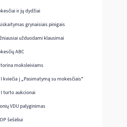
kesčiai ir jų dydžiai
siskaitymas grynaisiais pinigais
žniausiai užduodami klausimai
kesčių ABC
ktorina moksleiviams
I kviečia į „Pasimatymą su mokesčiais“
I turto aukcionai
onių VDU palyginimas
OP šešėliui