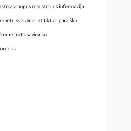
ašto apsaugos ministerijos informacija
terneto svetainės atitikties paraiška
škome turto savininkų
orodos