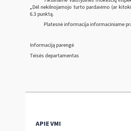
Tiksliname Valstybinės mokesčių inspek
„Dėl nekilnojamojo turto pardavimo (ar kito
6.3 punktą.
Platesnė informacija informaciniame pr
Informaciją parengė
Teisės departamentas
APIE VMI