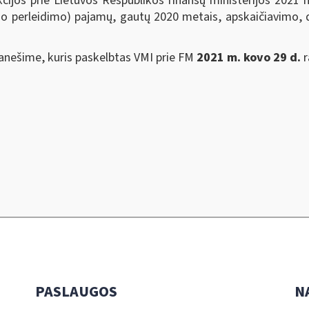
cijos prie Lietuvos Respublikos finansų ministerijos 2021 
kio perleidimo) pajamų, gautų 2020 metais, apskaičiavimo
anešime, kuris paskelbtas VMI prie FM
2021 m. kovo 29 d.
r
PASLAUGOS
N