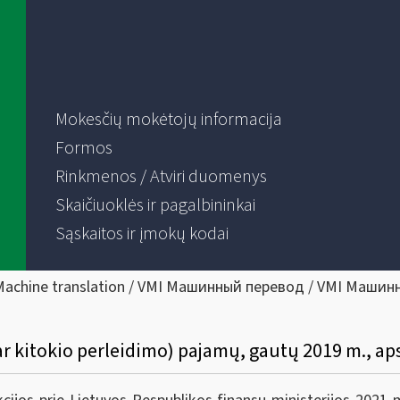
Mokesčių mokėtojų informacija
Formos
Rinkmenos / Atviri duomenys
Skaičiuoklės ir pagalbininkai
Sąskaitos ir įmokų kodai
Machine translation / VMI Машинный перевод / VMI Машин