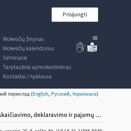
Prisijungti
Mokesčių žinynas
Mokesčių kalendorius
Seminarai
Tarptautinis apmokestinimas
Kontaktai / Apklausa
ний переклад (
English
,
Русский
,
Українська
)
Dėl nekilnojamojo turto pardavimo (ar kitokio perleidimo) pajamų, gautų 2019 m., apskaičiavimo, deklaravimo ir pajamų mokesčio sumokėjimo