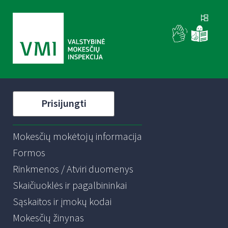
Prisijungti
Mokesčių mokėtojų informacija
Formos
Rinkmenos / Atviri duomenys
Skaičiuoklės ir pagalbininkai
Sąskaitos ir įmokų kodai
Mokesčių žinynas