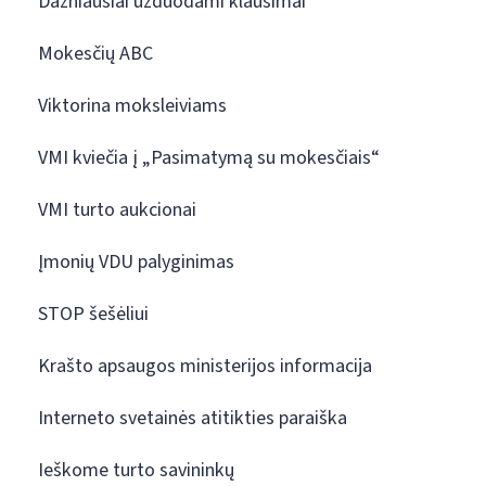
Dažniausiai užduodami klausimai
Mokesčių ABC
Viktorina moksleiviams
VMI kviečia į „Pasimatymą su mokesčiais“
VMI turto aukcionai
Įmonių VDU palyginimas
STOP šešėliui
Krašto apsaugos ministerijos informacija
Interneto svetainės atitikties paraiška
Ieškome turto savininkų