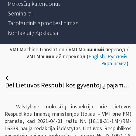
Mokesčių kalendorius
Seminarai
Tarptautinis apmokestinimas
Kontaktai / Apklausa
VMI Machine translation / VMI Машинный перевод /
VMI Машинний переклад (
English
,
Русский
,
Українська
)
Dėl Lietuvos Respublikos gyventojų pajamų mokesčio įstatymo 16 straipsnio komentaro naujos redakcijos
Valstybinė mokesčių inspekcija prie Lietuvos
Respublikos finansų ministerijos (toliau – VMI prie FM)
praneša, kad 2021-04-01 raštu Nr. (18.18-31-1Mr)RM-
16339 nauja redakcija išdėstytas Lietuvos Respublikos
gyventojų pajamų mokesčio įstatymo Nr. IX-1007 16