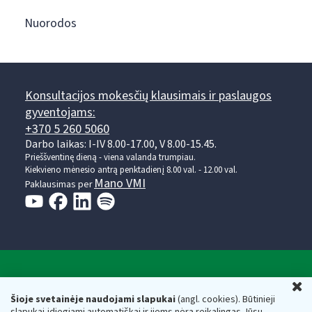
Nuorodos
Konsultacijos mokesčių klausimais ir paslaugos
gyventojams:
+370 5 260 5060
Darbo laikas: I-IV 8.00-17.00, V 8.00-15.45.
Prieššventinę dieną - viena valanda trumpiau.
Kiekvieno mėnesio antrą penktadienį 8.00 val. - 12.00 val.
Mano VMI
Paklausimas per
Valstybinė mokesčių inspekcija prie Lietuvos
U
Respublikos finansų ministerijos
Šioje svetainėje naudojami slapukai
(angl. cookies). Būtinieji
slapukai įdiegiami automatiškai ir jiems nėra reikalingas Jūsų