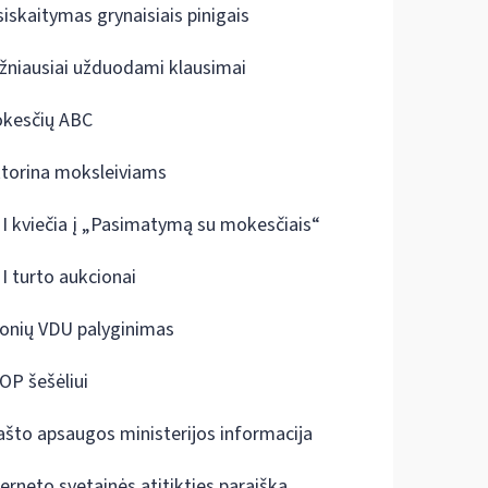
siskaitymas grynaisiais pinigais
žniausiai užduodami klausimai
kesčių ABC
ktorina moksleiviams
I kviečia į „Pasimatymą su mokesčiais“
I turto aukcionai
onių VDU palyginimas
OP šešėliui
ašto apsaugos ministerijos informacija
terneto svetainės atitikties paraiška