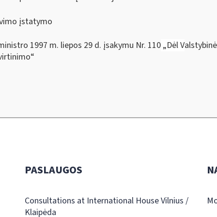
avimo įstatymo
ministro 1997 m. liepos 29 d. įsakymu Nr. 110
„
Dėl
V
alstybin
virtinimo“
PASLAUGOS
N
Consultations at International House Vilnius /
Mo
Klaipėda