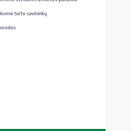
škome turto savininkų
orodos