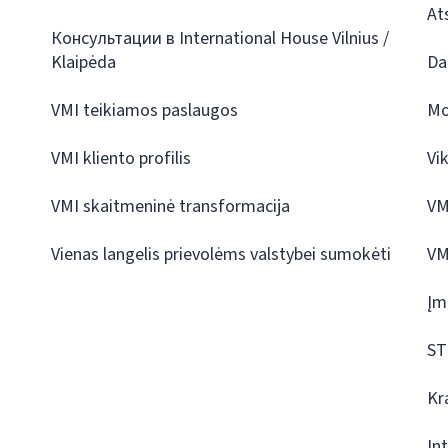
At
Консультации в International House Vilnius /
Klaipėda
Da
VMI teikiamos paslaugos
Mo
VMI kliento profilis
Vi
VMI skaitmeninė transformacija
VM
Vienas langelis prievolėms valstybei sumokėti
VM
Įm
ST
Kr
In