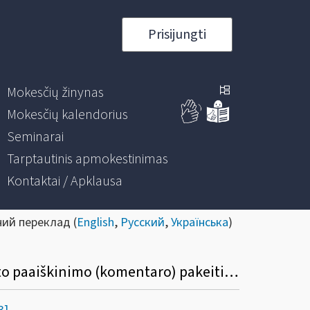
Prisijungti
Mokesčių žinynas
Mokesčių kalendorius
Seminarai
Tarptautinis apmokestinimas
Kontaktai / Apklausa
ний переклад (
English
,
Русский
,
Українська
)
Dėl Gyventojų pajamų mokesčio įstatymo 17 straipsnio 1 dalies 18 punkto apibendrinto paaiškinimo (komentaro) pakeitimo