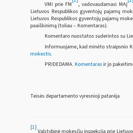
[1]
[2
VMI prie FM
, vadovaudamasi MAĮ
Lietuvos Respublikos gyventojų pajamų mokes
Lietuvos Respublikos gyventojų pajamų mokesč
paaiškinimą (toliau – Komentaras).
Komentaro nuostatos suderintos su Liet
Informuojame, kad minėto straipsnio Ko
mokestis
.
PRIDEDAMA.
Komentaras
ir jo pakeitim
Teisės departamento vyr
[1]
Valstybinė mokesčių inspekcija prie Lietuv