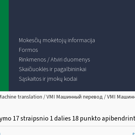
Mokesčių mokėtojų informacija
Formos
Rinkmenos / Atviri duomenys
Skaičiuoklės ir pagalbininkai
Sąskaitos ir įmokų kodai
Machine translation / VMI Машинный перевод / VMI Машин