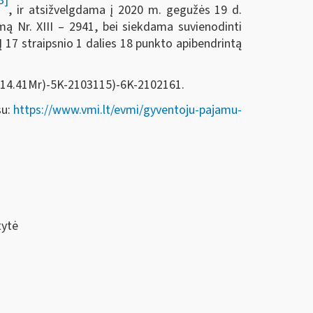
3]
, ir atsižvelgdama į 2020 m. gegužės 19 d.
ą Nr. XIII – 2941, bei siekdama suvienodinti
17 straipsnio 1 dalies 18 punkto apibendrintą
((14.41Mr)-5K-2103115)-6K-2102161.
su:
https://www.vmi.lt/evmi/gyventoju-pajamu-
tė