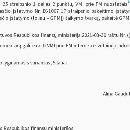
]
[
25 straipsnio 1 dalies 2 punktu, VMI prie FM nuostatais
čio įstatymo Nr. IX-1007 17 straipsnio pakeitimo įstatym
io įstatymo (toliau – GPMĮ) taikymo tvarką, pakeitė GPMĮ 
uvos Respublikos finansų ministerija 2021-03-30 raštu Nr. 
mentarą galite rasti VMI prie FM interneto svetainėje adre
o lyginamasis variantas, 5 lapai.
esnioji patarėja Alina Gauduty
os Respublikos finansų ministerijos