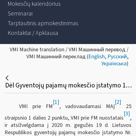
Mokesčių kalendorius
Seminarai
Tarptautinis apmokestinimas
Kontaktai / Apklausa
VMI Machine translation / VMI Машинный перевод /
VMI Машинний переклад (
English
,
Русский
,
Українська
)
Dėl Gyventojų pajamų mokesčio įstatymo 17 straipsnio 1 dalies 18 punkto apibendrinto paaiškinimo (komentaro) pakeitimo
[1]
[2]
VMI prie FM
, vadovaudamasi MAĮ
25
[3]
straipsnio 1 dalies 2 punktu, VMI prie FM nuostatais
,
ir atsižvelgdama į 2020 m. gegužės 19 d. Lietuvos
Respublikos gyventojų pajamų mokesčio įstatymo Nr.