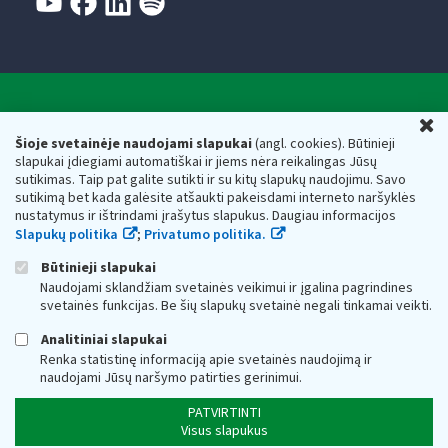
Valstybinė mokesčių inspekcija prie Lietuvos
U
Respublikos finansų ministerijos
Šioje svetainėje naudojami slapukai
(angl. cookies). Būtinieji
slapukai įdiegiami automatiškai ir jiems nėra reikalingas Jūsų
Biudžetinė įstaiga. Juridinio asmens kodas — 188659752,
sutikimas. Taip pat galite sutikti ir su kitų slapukų naudojimu. Savo
adresas: Vasario 16-osios g. 14, 01107 Vilnius, Lietuva, el.paštas:
sutikimą bet kada galėsite atšaukti pakeisdami interneto naršyklės
vmi@vmi.lt
, E. pristatymo dėžutės adresas 188659752
nustatymus ir ištrindami įrašytus slapukus. Daugiau informacijos
Duomenys apie Valstybinę mokesčių inspekciją prie Lietuvos
Slapukų politika
;
Privatumo politika.
Respublikos finansų ministerijos kaupiami ir saugomi Juridinių
asmenų registre
Būtinieji slapukai
Naudojami sklandžiam svetainės veikimui ir įgalina pagrindines
svetainės funkcijas. Be šių slapukų svetainė negali tinkamai veikti.
Analitiniai slapukai
Renka statistinę informaciją apie svetainės naudojimą ir
naudojami Jūsų naršymo patirties gerinimui.
PATVIRTINTI
Visus slapukus