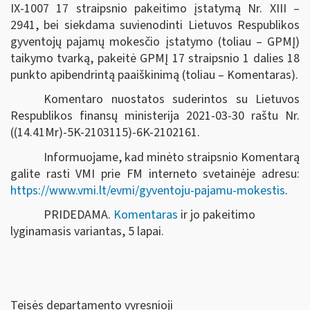
IX-1007 17 straipsnio pakeitimo įstatymą Nr. XIII –
2941, bei siekdama suvienodinti Lietuvos Respublikos
gyventojų pajamų mokesčio įstatymo (toliau – GPMĮ)
taikymo tvarką, pakeitė GPMĮ 17 straipsnio 1 dalies 18
punkto apibendrintą paaiškinimą (toliau – Komentaras).
Komentaro nuostatos suderintos su Lietuvos
Respublikos finansų ministerija 2021-03-30 raštu Nr.
((14.41Mr)-5K-2103115)-6K-2102161.
Informuojame, kad minėto straipsnio Komentarą
galite rasti VMI prie FM interneto svetainėje adresu:
https://www.vmi.lt/evmi/gyventoju-pajamu-mokestis
.
PRIDEDAMA.
Komentaras
ir jo pakeitimo
lyginamasis variantas, 5 lapai.
Teisės departamento vyresnioji