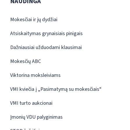
NAUDINGA
Mokesčiai ir jų dydžiai
Atsiskaitymas grynaisiais pinigais
Dažniausiai užduodami klausimai
Mokesčių ABC
Viktorina moksleiviams
VMI kviečia į „Pasimatymą su mokesčiais“
VMI turto aukcionai
Įmonių VDU palyginimas