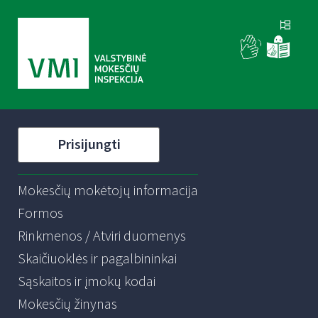
Prisijungti
Mokesčių mokėtojų informacija
Formos
Rinkmenos / Atviri duomenys
Skaičiuoklės ir pagalbininkai
Sąskaitos ir įmokų kodai
Mokesčių žinynas