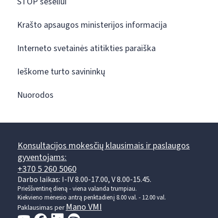
STOP šešėliui
Krašto apsaugos ministerijos informacija
Interneto svetainės atitikties paraiška
Ieškome turto savininkų
Nuorodos
Konsultacijos mokesčių klausimais ir paslaugos
gyventojams:
+370 5 260 5060
Darbo laikas: I-IV 8.00-17.00, V 8.00-15.45.
Prieššventinę dieną - viena valanda trumpiau.
Kiekvieno mėnesio antrą penktadienį 8.00 val. - 12.00 val.
Mano VMI
Paklausimas per