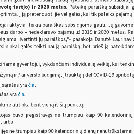
evolę turėjo) ir 2020 metus
. Pateikę paraišką subsidijai
priimta. Į ją pretenduoti jie vėl galės, kai tik pateiks pajamų 
ojai aktyviai teikia paraiškas subsidijoms gauti. Jų gavome 
rbaus darbo – nedeklaravo pajamų už 2019 ir 2020 metus. 
giamai įvertinti jų paraiškos,“- pasakoja Danutė Laurinav
lininkai galės teikti naują paraišką, bet prieš ją pateikdam
skiriama gyventojui, vykdančiam individualią veiklą, kai tenk
žymą ir / ar verslo liudijimą, įtrauktą į dėl COVID-19 apribotų
ą sąrašas yra
čia
,
rašas yra
čia
.
ukmė atitinka bent vieną iš šių punktų:
tojas buvo įregistravęs ne trumpiau kaip 90 kalendorini
i, arba
igijęs ne trumpiau kaip 90 kalendorinių dienų nenutrūkstamai 