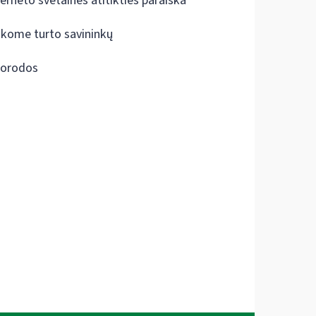
terneto svetainės atitikties paraiška
škome turto savininkų
orodos