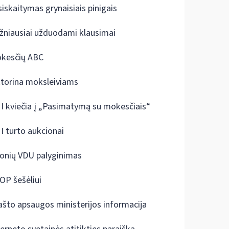
siskaitymas grynaisiais pinigais
žniausiai užduodami klausimai
kesčių ABC
ktorina moksleiviams
I kviečia į „Pasimatymą su mokesčiais“
I turto aukcionai
onių VDU palyginimas
OP šešėliui
ašto apsaugos ministerijos informacija