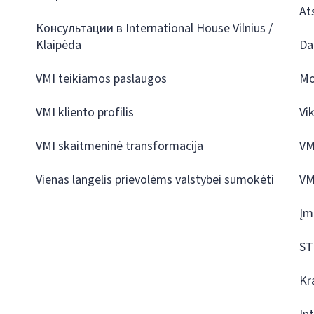
At
Консультации в International House Vilnius /
Klaipėda
Da
VMI teikiamos paslaugos
Mo
VMI kliento profilis
Vi
VMI skaitmeninė transformacija
VM
Vienas langelis prievolėms valstybei sumokėti
VM
Įm
ST
Kr