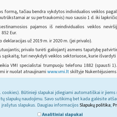
los formą, tačiau bendra vykdytos individualios veiklos pagal
utrūkstamai ar su pertraukomis) nuo sausio 1 d. iki lapkričio 
stinamosios pajamos iš neindividualios veiklos nevirš
 852 Eur.
eklaracijas už 2019 m. ir 2020 m. (jei privalo).
utuojantis; privalo turėti galiojantį asmens tapatybę patvir
 sąskaitą; turi nevykdyti veiklos sektoriuose, kurie išvardy
ikia VMI specialistai trumpuoju telefonu 1882 (spausti 1).
mi ir nuolat atnaujinami
www.vmi.lt
skiltyje Nukentėjusiems
. cookies). Būtinieji slapukai įdiegiami automatiškai ir jiems
u kitų slapukų naudojimu. Savo sutikimą bet kada galėsite atš
i įrašytus slapukus. Daugiau informacijos
Slapukų politika
;
Pr
Analitiniai slapukai