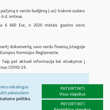
 pažymą ir verslo liudijimą (-us) trukmė sudaro
6 d. imtinai.
ija 6 660 Eur, o 2020 metais gautos visos
tinantį dokumentą; savo vardu finansų įstaigoje
ti Europos Komisijos Reglamente.
 Taip pat aktuali informacija bei atsakymai į
 nuo COVID-19.
 nėra reikalingas
PATVIRTINTI
aukti pakeisdami
Visus slapukus
ivatumo politika.
PATVIRTINTI
Pasirinktus slapukus