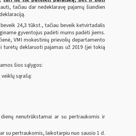
 gauti, tačiau dar nedeklaravę pajamų šiandien
deklaraciją.
beveik 24,3 tūkst., tačiau beveik ketvirtadalis
Raginame gyventojus padėti mums padėti jiems.
ičienė, VMI mokestinių prievolių departamento
i turėtų deklaruoti pajamas už 2019 (jei tokią
inamos šios sąlygos:
 veiklų sąrašą:
ų dienų nenutrūkstamai ar su pertraukomis ir
ar su pertraukomis, laikotarpiu nuo sausio 1 d.