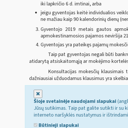
iki lapkričio 6 d. imtinai, arba
jeigu gyventojas keitė individualios veik
ne mažiau kaip 90 kalendorinių dienų (nen
Gyventojo 2019 metais gautos apmoke
apmokestinamosios pajamos neviršija 21
Gyventojas yra pateikęs pajamų mokesčio d
Taip pat gyventojas negali būti bankr
atidarytą atsiskaitomąją ar mokėjimo kortelės
Konsultacijas mokesčių klausimais te
dažniausiai užduodamus klausimus yra skelbia
Uždaryti
Šioje svetainėje naudojami slapukai
(angl
Jūsų sutikimas. Taip pat galite sutikti ir s
interneto naršyklės nustatymus ir ištrindam
Būtinieji slapukai