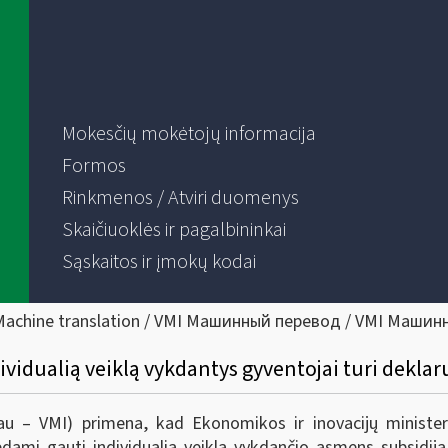
Mokesčių mokėtojų informacija
Formos
Rinkmenos / Atviri duomenys
Skaičiuoklės ir pagalbininkai
Sąskaitos ir įmokų kodai
Machine translation / VMI Машинный перевод / VMI Машин
ividualią veiklą vykdantys gyventojai turi dekla
liau – VMI) primena, kad Ekonomikos ir inovacijų ministe
rėdami gauti individualią veiklą vykdančio asmens subsidij