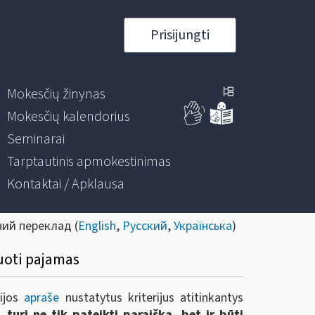
Prisijungti
Mokesčių žinynas
Mokesčių kalendorius
Seminarai
Tarptautinis apmokestinimas
Kontaktai / Apklausa
ний переклад (
English
,
Русский
,
Українська
)
ruoti pajamas
rijos
apraše
nustatytus kriterijus atitinkantys
ą,
turi ne tik pateikti paraišką, bet ir būti