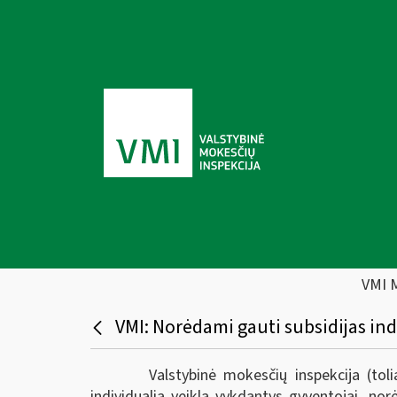
VMI 
VMI: Norėdami gauti subsidijas ind
Valstybinė mokesčių inspekcija (to
individualią veiklą vykdantys gyventojai, no