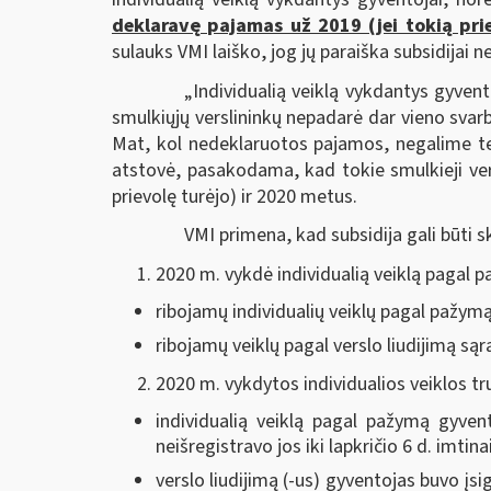
deklaravę pajamas už 2019 (jei tokią pri
sulauks VMI laiško, jog jų paraiška subsidijai ne
„Individualią veiklą vykdantys gyvent
smulkiųjų verslininkų nepadarė dar vieno sva
Mat, kol nedeklaruotos pajamos, negalime tei
atstovė, pasakodama, kad tokie smulkieji vers
prievolę turėjo) ir 2020 metus.
VMI primena, kad subsidija gali būti 
2020 m. vykdė individualią veiklą pagal pa
ribojamų individualių veiklų pagal pažym
ribojamų veiklų pagal verslo liudijimą są
2020 m. vykdytos individualios veiklos tr
individualią veiklą pagal pažymą gyven
neišregistravo jos iki lapkričio 6 d. imtina
verslo liudijimą (-us) gyventojas buvo įs