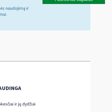
nės naudojimą ir
mui.
AUDINGA
kesčiai ir jų dydžiai