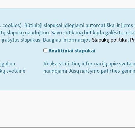
. cookies). Būtinieji slapukai įdiegiami automatiškai ir jiems
u kitų slapukų naudojimu. Savo sutikimą bet kada galėsite atš
i įrašytus slapukus. Daugiau informacijos
Slapukų politika
;
Pr
Analitiniai slapukai
įgalina
Renka statistinę informaciją apie svetai
ukų svetainė
naudojami Jūsų naršymo patirties gerini