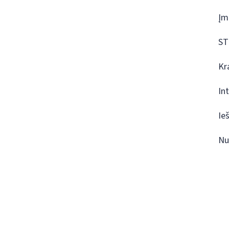
Įm
ST
Kr
In
Ie
Nu