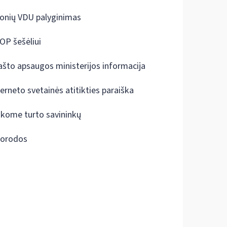
onių VDU palyginimas
OP šešėliui
ašto apsaugos ministerijos informacija
terneto svetainės atitikties paraiška
škome turto savininkų
orodos