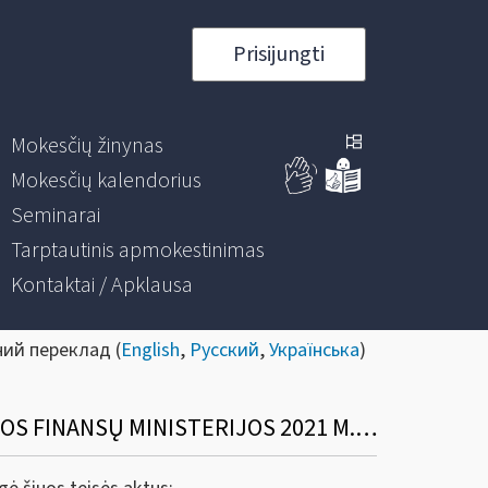
Prisijungti
Mokesčių žinynas
Mokesčių kalendorius
Seminarai
Tarptautinis apmokestinimas
Kontaktai / Apklausa
ний переклад (
English
,
Русский
,
Українська
)
DĖL TEISĖS AKTŲ (VALSTYBINĖS MOKESČIŲ INSPEKCIJOS PRIE LIETUVOS RESPUBLIKOS FINANSŲ MINISTERIJOS 2021 M. BALANDŽIO 13 D. ĮSAKYMŲ NR. VA-27 IR VA-28)