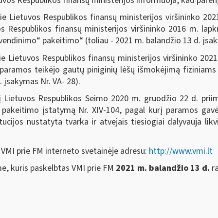
tuvos Respublikos finansų ministerijos informuoja, kad paren
rie Lietuvos Respublikos finansų ministerijos viršininko 20
os Respublikos finansų ministerijos viršininko 2016 m. lap
endinimo“ pakeitimo“ (toliau - 2021 m. balandžio 13 d. įsak
rie Lietuvos Respublikos finansų ministerijos viršininko 20
 paramos teikėjo gautų piniginių lėšų išmokėjimą fizinia
. įsakymas Nr. VA- 28).
 į Lietuvos Respublikos Seimo 2020 m. gruodžio 22 d. prii
ų pakeitimo įstatymą Nr. XIV-104, pagal kurį paramos gavėj
ucijos nustatyta tvarka ir atvejais tiesiogiai dalyvauja likv
 VMI prie FM interneto svetainėje adresu:
http://www.vmi.lt
e, kuris paskelbtas VMI prie FM
2021 m. balandžio 13 d.
r