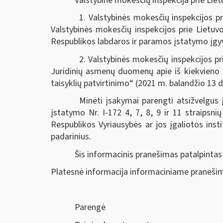
Valstybinė mokesčių inspekcija prie Lie
1. Valstybinės mokesčių inspekcijos p
Valstybinės mokesčių inspekcijos prie Lietuv
Respublikos labdaros ir paramos įstatymo įgyv
2. Valstybinės mokesčių inspekcijos p
Juridinių asmenų duomenų apie iš kiekvieno
taisyklių patvirtinimo“ (2021 m. balandžio 13 d
Minėti įsakymai parengti atsižvelgus
įstatymo Nr. I-172 4, 7, 8, 9 ir 11 straipsni
Respublikos Vyriausybės ar jos įgaliotos instit
padarinius.
Šis informacinis pranešimas patalpintas
Platesnė informacija informaciniame pranešim
Parengė