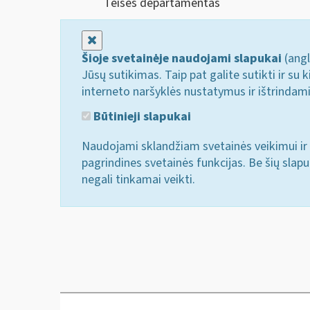
Teisės departamentas
Uždaryti
Šioje svetainėje naudojami slapukai
(angl
Jūsų sutikimas. Taip pat galite sutikti ir s
interneto naršyklės nustatymus ir ištrindam
Būtinieji slapukai
Naudojami sklandžiam svetainės veikimui ir 
pagrindines svetainės funkcijas. Be šių slap
negali tinkamai veikti.