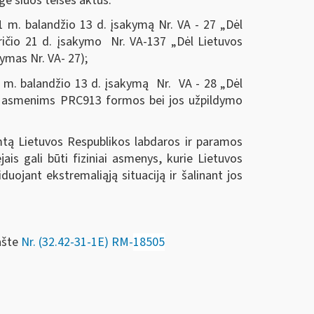
gė šiuos teisės aktus:
21 m. balandžio 13 d. įsakymą Nr. VA - 27 „Dėl
kričio 21 d. įsakymo Nr. VA-137 „Dėl Lietuvos
ymas Nr. VA- 27);
21 m. balandžio 13 d. įsakymą Nr. VA - 28 „Dėl
ms asmenims PRC913 formos bei jos užpildymo
mtą Lietuvos Respublikos labdaros ir paramos
ais gali būti fiziniai asmenys, kurie Lietuvos
iduojant ekstremaliąją situaciją ir šalinant jos
ašte
Nr. (32.42-31-1E) RM-
18505