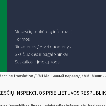
Mokesčių mokėtojų informacija
Formos
Rinkmenos / Atviri duomenys
Skaičiuoklės ir pagalbininkai
Sąskaitos ir įmokų kodai
Machine translation / VMI Машинный перевод / VMI Машин