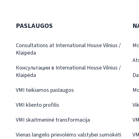
PASLAUGOS
N
Consultations at International House Vilnius /
Mo
Klaipėda
At
Консультации в International House Vilnius /
Klaipėda
Da
VMI teikiamos paslaugos
Mo
VMI kliento profilis
Vi
VMI skaitmeninė transformacija
VM
Vienas langelis prievolėms valstybei sumokėti
VM