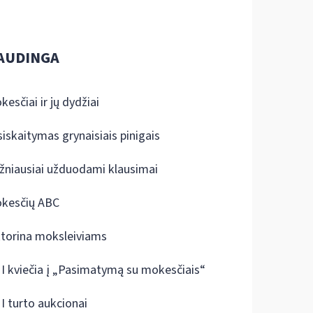
AUDINGA
kesčiai ir jų dydžiai
siskaitymas grynaisiais pinigais
žniausiai užduodami klausimai
kesčių ABC
ktorina moksleiviams
I kviečia į „Pasimatymą su mokesčiais“
I turto aukcionai