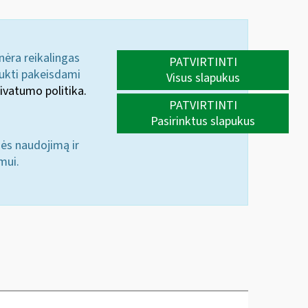
 nėra reikalingas
PATVIRTINTI
aukti pakeisdami
Visus slapukus
ivatumo politika.
PATVIRTINTI
Pasirinktus slapukus
nės naudojimą ir
mui.