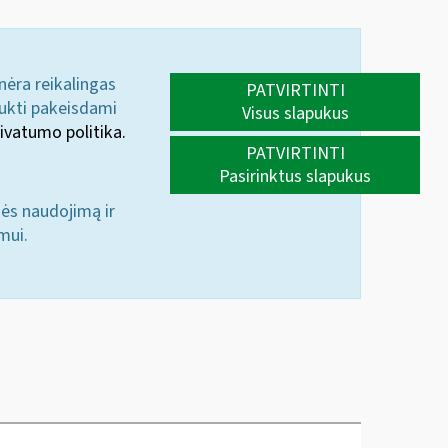
 nėra reikalingas
PATVIRTINTI
aukti pakeisdami
Visus slapukus
ivatumo politika.
PATVIRTINTI
Pasirinktus slapukus
nės naudojimą ir
mui.