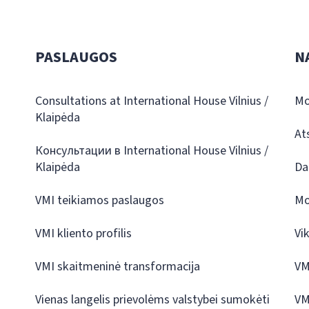
PASLAUGOS
N
Consultations at International House Vilnius /
Mo
Klaipėda
At
Консультации в International House Vilnius /
Klaipėda
Da
VMI teikiamos paslaugos
Mo
VMI kliento profilis
Vi
VMI skaitmeninė transformacija
VM
Vienas langelis prievolėms valstybei sumokėti
VM