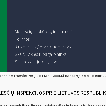
Mokesčių mokėtojų informacija
Formos
Rinkmenos / Atviri duomenys
Skaičiuoklės ir pagalbininkai
Sąskaitos ir įmokų kodai
Machine translation / VMI Машинный перевод / VMI Машин