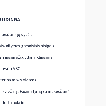
AUDINGA
kesčiai ir jų dydžiai
siskaitymas grynaisiais pinigais
žniausiai užduodami klausimai
kesčių ABC
ktorina moksleiviams
I kviečia į „Pasimatymą su mokesčiais“
I turto aukcionai