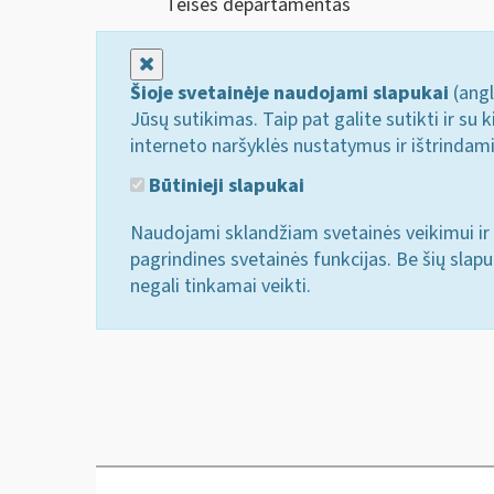
Teisės departamentas
Uždaryti
Šioje svetainėje naudojami slapukai
(angl
Jūsų sutikimas. Taip pat galite sutikti ir s
interneto naršyklės nustatymus ir ištrindam
Būtinieji slapukai
Naudojami sklandžiam svetainės veikimui ir 
pagrindines svetainės funkcijas. Be šių slap
negali tinkamai veikti.