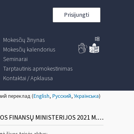
Prisijungti
Mokesčių žinynas
Mokesčių kalendorius
Seminarai
Tarptautinis apmokestinimas
Kontaktai / Apklausa
ний переклад (
English
,
Русский
,
Українська
)
DĖL TEISĖS AKTŲ (VALSTYBINĖS MOKESČIŲ INSPEKCIJOS PRIE LIETUVOS RESPUBLIKOS FINANSŲ MINISTERIJOS 2021 M. BALANDŽIO 13 D. ĮSAKYMŲ NR. VA-27 IR VA-28)