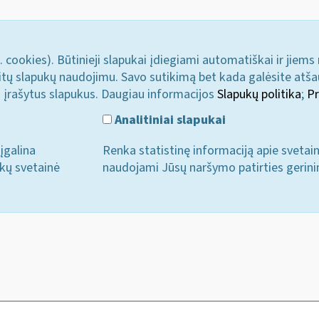
. cookies). Būtinieji slapukai įdiegiami automatiškai ir jiems
u kitų slapukų naudojimu. Savo sutikimą bet kada galėsite atš
i įrašytus slapukus. Daugiau informacijos
Slapukų politika
;
Pr
Analitiniai slapukai
įgalina
Renka statistinę informaciją apie svetai
ukų svetainė
naudojami Jūsų naršymo patirties gerini