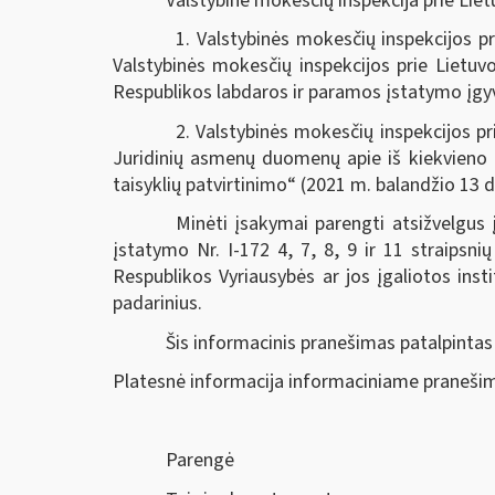
Valstybinė mokesčių inspekcija prie Lie
1. Valstybinės mokesčių inspekcijos p
Valstybinės mokesčių inspekcijos prie Lietuv
Respublikos labdaros ir paramos įstatymo įgyv
2. Valstybinės mokesčių inspekcijos p
Juridinių asmenų duomenų apie iš kiekvieno
taisyklių patvirtinimo“ (2021 m. balandžio 13 d
Minėti įsakymai parengti atsižvelgus
įstatymo Nr. I-172 4, 7, 8, 9 ir 11 straipsni
Respublikos Vyriausybės ar jos įgaliotos instit
padarinius.
Šis informacinis pranešimas patalpintas
Platesnė informacija informaciniame pranešim
Parengė