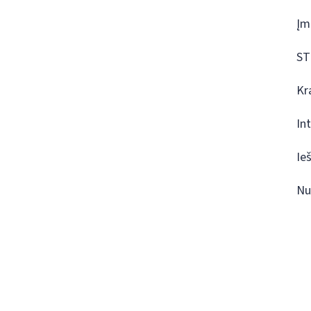
Įm
ST
Kr
In
Ie
Nu