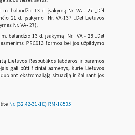
gė šiuos teisės aktus:
21 m. balandžio 13 d. įsakymą Nr. VA - 27 „Dėl
kričio 21 d. įsakymo Nr. VA-137 „Dėl Lietuvos
ymas Nr. VA- 27);
21 m. balandžio 13 d. įsakymą Nr. VA - 28 „Dėl
ms asmenims PRC913 formos bei jos užpildymo
mtą Lietuvos Respublikos labdaros ir paramos
ais gali būti fiziniai asmenys, kurie Lietuvos
iduojant ekstremaliąją situaciją ir šalinant jos
ašte
Nr. (32.42-31-1E) RM-
18505