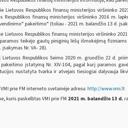
tuvos Respublikos finansų ministerijos informuoja, kad paren
rie Lietuvos Respublikos finansų ministerijos viršininko 20
os Respublikos finansų ministerijos viršininko 2016 m. lap
endinimo“ pakeitimo“ (toliau - 2021 m. balandžio 13 d. įsak
rie Lietuvos Respublikos finansų ministerijos viršininko 20
 paramos teikėjo gautų piniginių lėšų išmokėjimą fizinia
. įsakymas Nr. VA- 28).
 į Lietuvos Respublikos Seimo 2020 m. gruodžio 22 d. prii
ų pakeitimo įstatymą Nr. XIV-104, pagal kurį paramos gavėj
ucijos nustatyta tvarka ir atvejais tiesiogiai dalyvauja likv
 VMI prie FM interneto svetainėje adresu:
http://www.vmi.lt
e, kuris paskelbtas VMI prie FM
2021 m. balandžio 13 d.
r