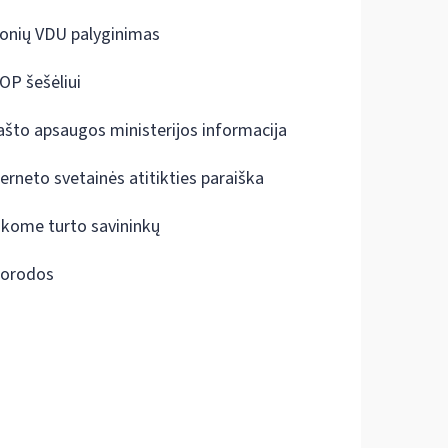
onių VDU palyginimas
OP šešėliui
ašto apsaugos ministerijos informacija
terneto svetainės atitikties paraiška
škome turto savininkų
orodos