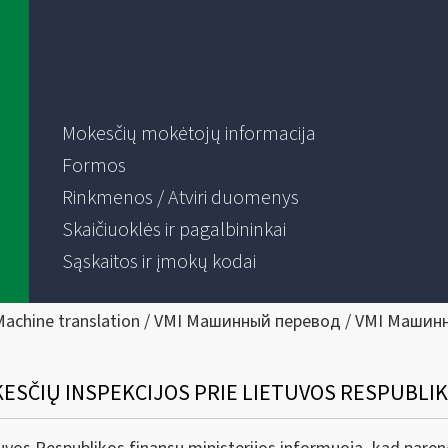
Mokesčių mokėtojų informacija
Formos
Rinkmenos / Atviri duomenys
Skaičiuoklės ir pagalbininkai
Sąskaitos ir įmokų kodai
Machine translation / VMI Машинный перевод / VMI Машин