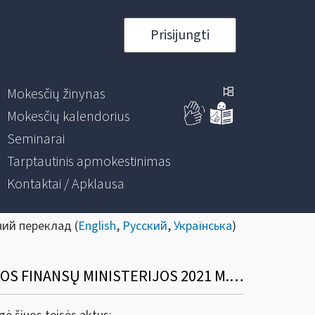
Prisijungti
Mokesčių žinynas
Mokesčių kalendorius
Seminarai
Tarptautinis apmokestinimas
Kontaktai / Apklausa
ний переклад (
English
,
Русский
,
Українська
)
DĖL TEISĖS AKTŲ (VALSTYBINĖS MOKESČIŲ INSPEKCIJOS PRIE LIETUVOS RESPUBLIKOS FINANSŲ MINISTERIJOS 2021 M. BALANDŽIO 13 D. ĮSAKYMŲ NR. VA-27 IR VA-28)