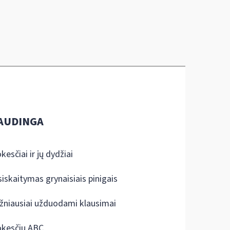
AUDINGA
kesčiai ir jų dydžiai
siskaitymas grynaisiais pinigais
žniausiai užduodami klausimai
kesčių ABC