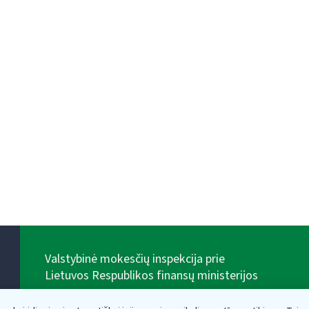
Valstybinė mokesčių inspekcija prie
Lietuvos Respublikos finansų ministerijos
Biudžetinė įstaiga. Juridinio asmens kodas — 188659752,
adresas: Vasario 16-osios g. 14, 01107 Vilnius, Lietuva,