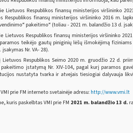
tuvos Respublikos finansų ministerijos informuoja, kad paren
rie Lietuvos Respublikos finansų ministerijos viršininko 20
os Respublikos finansų ministerijos viršininko 2016 m. lap
endinimo“ pakeitimo“ (toliau - 2021 m. balandžio 13 d. įsak
rie Lietuvos Respublikos finansų ministerijos viršininko 20
 paramos teikėjo gautų piniginių lėšų išmokėjimą fizinia
. įsakymas Nr. VA- 28).
 į Lietuvos Respublikos Seimo 2020 m. gruodžio 22 d. prii
ų pakeitimo įstatymą Nr. XIV-104, pagal kurį paramos gavėj
ucijos nustatyta tvarka ir atvejais tiesiogiai dalyvauja likv
 VMI prie FM interneto svetainėje adresu:
http://www.vmi.lt
e, kuris paskelbtas VMI prie FM
2021 m. balandžio 13 d.
r