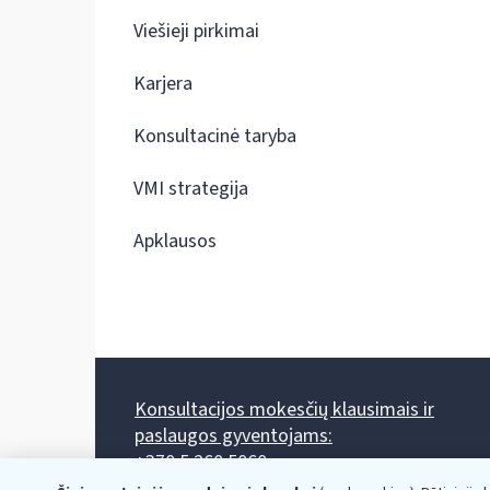
Viešieji pirkimai
Karjera
Konsultacinė taryba
VMI strategija
Apklausos
Konsultacijos mokesčių klausimais ir
paslaugos gyventojams:
+370 5 260 5060
Darbo laikas: I-IV 8.00-17.00, V 8.00-15.45.