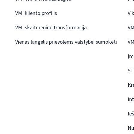
VMI kliento profilis
Vi
VMI skaitmeninė transformacija
VM
Vienas langelis prievolėms valstybei sumokėti
VM
Įm
ST
Kr
In
Ie
Nu