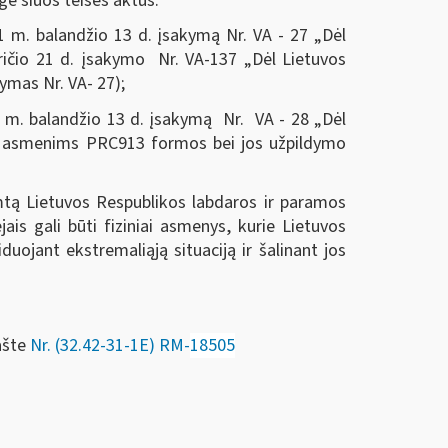
gė šiuos teisės aktus:
21 m. balandžio 13 d. įsakymą Nr. VA - 27 „Dėl
kričio 21 d. įsakymo Nr. VA-137 „Dėl Lietuvos
ymas Nr. VA- 27);
21 m. balandžio 13 d. įsakymą Nr. VA - 28 „Dėl
ms asmenims PRC913 formos bei jos užpildymo
mtą Lietuvos Respublikos labdaros ir paramos
ais gali būti fiziniai asmenys, kurie Lietuvos
iduojant ekstremaliąją situaciją ir šalinant jos
ašte
Nr. (32.42-31-1E) RM-
18505