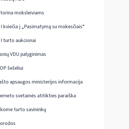
ktorina moksleiviams
I kviečia į „Pasimatymą su mokesčiais“
I turto aukcionai
onių VDU palyginimas
OP šešėliui
ašto apsaugos ministerijos informacija
terneto svetainės atitikties paraiška
škome turto savininkų
orodos