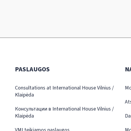
PASLAUGOS
N
Consultations at International House Vilnius /
Mo
Klaipėda
At
Консультации в International House Vilnius /
Klaipėda
Da
VMI teikiamos paslaugos
Mo