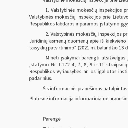
Valstybinė mokesčių inspekcija prie Lie
1. Valstybinės mokesčių inspekcijos p
Valstybinės mokesčių inspekcijos prie Lietuv
Respublikos labdaros ir paramos įstatymo įgyv
2. Valstybinės mokesčių inspekcijos p
Juridinių asmenų duomenų apie iš kiekvieno
taisyklių patvirtinimo“ (2021 m. balandžio 13 d
Minėti įsakymai parengti atsižvelgus
įstatymo Nr. I-172 4, 7, 8, 9 ir 11 straipsni
Respublikos Vyriausybės ar jos įgaliotos instit
padarinius.
Šis informacinis pranešimas patalpintas
Platesnė informacija informaciniame pranešim
Parengė