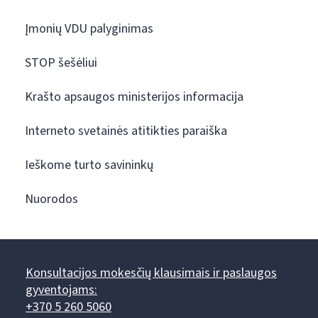
Įmonių VDU palyginimas
STOP šešėliui
Krašto apsaugos ministerijos informacija
Interneto svetainės atitikties paraiška
Ieškome turto savininkų
Nuorodos
Konsultacijos mokesčių klausimais ir paslaugos
gyventojams:
+370 5 260 5060