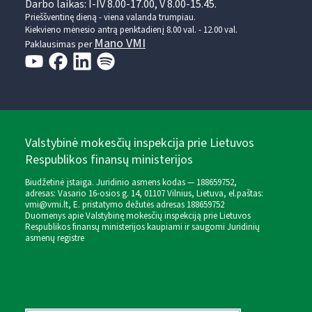
Darbo laikas: I-IV 8.00-17.00, V 8.00-15.45.
Prieššventinę dieną - viena valanda trumpiau.
Kiekvieno mėnesio antrą penktadienį 8.00 val. - 12.00 val.
Mano VMI
Paklausimas per
Valstybinė mokesčių inspekcija prie Lietuvos
Respublikos finansų ministerijos
Biudžetinė įstaiga. Juridinio asmens kodas — 188659752,
adresas: Vasario 16-osios g. 14, 01107 Vilnius, Lietuva, el.paštas:
vmi@vmi.lt
, E. pristatymo dėžutės adresas 188659752
Duomenys apie Valstybinę mokesčių inspekciją prie Lietuvos
Respublikos finansų ministerijos kaupiami ir saugomi Juridinių
asmenų registre