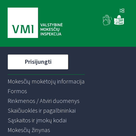
Prisijungti
Mokesčių mokėtojų informacija
Formos
Rinkmenos / Atviri duomenys
Skaičiuoklės ir pagalbininkai
Sąskaitos ir įmokų kodai
Mokesčių žinynas