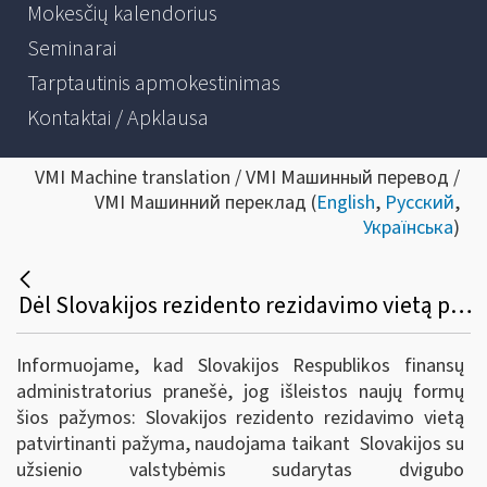
Mokesčių kalendorius
Seminarai
Tarptautinis apmokestinimas
Kontaktai / Apklausa
VMI Machine translation / VMI Машинный перевод /
VMI Машинний переклад (
English
,
Русский
,
Українська
)
Dėl Slovakijos rezidento rezidavimo vietą patvirtinančios pažymos ir pažymos apie Slovakijoje sumokėtą pajamų mokestį
Informuojame, kad Slovakijos Respublikos finansų
administratorius pranešė, jog išleistos naujų formų
šios pažymos: Slovakijos rezidento rezidavimo vietą
patvirtinanti pažyma, naudojama taikant Slovakijos su
užsienio valstybėmis sudarytas dvigubo