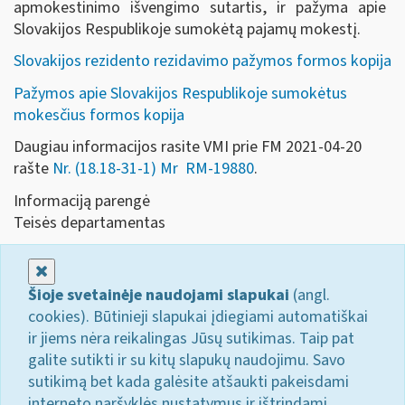
apmokestinimo išvengimo sutartis, ir pažyma apie
Slovakijos Respublikoje sumokėtą pajamų mokestį.
Slovakijos rezidento rezidavimo pažymos formos kopija
Pažymos apie Slovakijos Respublikoje sumokėtus
mokesčius formos kopija
Daugiau informacijos rasite VMI prie FM 2021-04-20
rašte
Nr. (18.18-31-1) Mr RM-19880
.
Informaciją parengė
Teisės departamentas
Uždaryti
Šioje svetainėje naudojami slapukai
(angl.
cookies). Būtinieji slapukai įdiegiami automatiškai
ir jiems nėra reikalingas Jūsų sutikimas. Taip pat
galite sutikti ir su kitų slapukų naudojimu. Savo
sutikimą bet kada galėsite atšaukti pakeisdami
interneto naršyklės nustatymus ir ištrindami