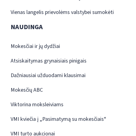
Vienas langelis prievolėms valstybei sumokėti
NAUDINGA
Mokesčiai ir jų dydžiai
Atsiskaitymas grynaisiais pinigais
Dažniausiai užduodami klausimai
Mokesčių ABC
Viktorina moksleiviams
VMI kviečia į „Pasimatymą su mokesčiais“
VMI turto aukcionai