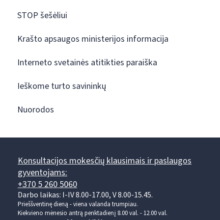
STOP šešėliui
Krašto apsaugos ministerijos informacija
Interneto svetainės atitikties paraiška
Ieškome turto savininkų
Nuorodos
Konsultacijos mokesčių klausimais ir paslaugos
gyventojams:
+370 5 260 5060
Darbo laikas: I-IV 8.00-17.00, V 8.00-15.45.
Prieššventinę dieną - viena valanda trumpiau.
Kiekvieno mėnesio antrą penktadienį 8.00 val. - 12.00 val.