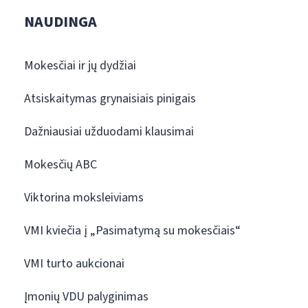
NAUDINGA
Mokesčiai ir jų dydžiai
Atsiskaitymas grynaisiais pinigais
Dažniausiai užduodami klausimai
Mokesčių ABC
Viktorina moksleiviams
VMI kviečia į „Pasimatymą su mokesčiais“
VMI turto aukcionai
Įmonių VDU palyginimas