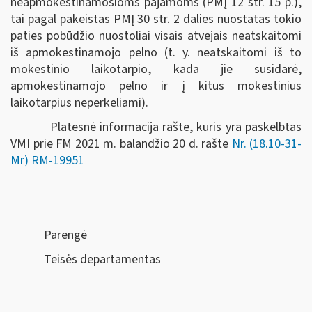
neapmokestinamosioms pajamoms (PMĮ 12 str. 15 p.),
tai pagal pakeistas PMĮ
30 str. 2 dalies nuostatas tokio
paties pobūdžio nuostoliai visais atvejais neatskaitomi
iš apmokestinamojo pelno (t. y. neatskaitomi iš to
mokestinio laikotarpio, kada jie susidarė,
apmokestinamojo pelno ir į kitus mokestinius
laikotarpius neperkeliami).
Platesnė informacija rašte, kuris yra paskelbtas
VMI prie FM 2021 m. balandžio 20 d. rašte
Nr. (18.10-31-
Mr) RM-19951
Parengė
Teisės departamentas