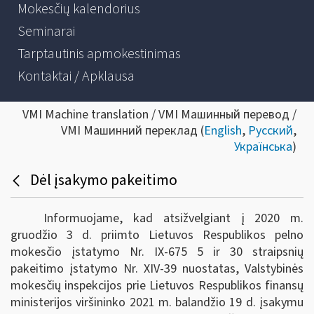
Mokesčių kalendorius
Seminarai
Tarptautinis apmokestinimas
Kontaktai / Apklausa
VMI Machine translation / VMI Машинный перевод /
VMI Машинний переклад (
English
,
Русский
,
Українська
)
Dėl įsakymo pakeitimo
Informuojame, kad atsižvelgiant į 2020 m.
gruodžio 3 d. priimto Lietuvos Respublikos pelno
mokesčio įstatymo Nr. IX-675 5 ir 30 straipsnių
pakeitimo įstatymo Nr. XIV-39 nuostatas, Valstybinės
mokesčių inspekcijos prie Lietuvos Respublikos finansų
ministerijos viršininko 2021 m. balandžio 19 d. įsakymu