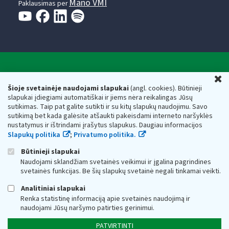
Mano VMI
Paklausimas per
Valstybinė mokesčių inspekcija prie Lietuvos
U
Respublikos finansų ministerijos
Šioje svetainėje naudojami slapukai
(angl. cookies). Būtinieji
slapukai įdiegiami automatiškai ir jiems nėra reikalingas Jūsų
Biudžetinė įstaiga. Juridinio asmens kodas — 188659752,
sutikimas. Taip pat galite sutikti ir su kitų slapukų naudojimu. Savo
adresas: Vasario 16-osios g. 14, 01107 Vilnius, Lietuva, el.paštas:
sutikimą bet kada galėsite atšaukti pakeisdami interneto naršyklės
vmi@vmi.lt
, E. pristatymo dėžutės adresas 188659752
nustatymus ir ištrindami įrašytus slapukus. Daugiau informacijos
Duomenys apie Valstybinę mokesčių inspekciją prie Lietuvos
Slapukų politika
;
Privatumo politika.
Respublikos finansų ministerijos kaupiami ir saugomi Juridinių
asmenų registre
Būtinieji slapukai
Naudojami sklandžiam svetainės veikimui ir įgalina pagrindines
svetainės funkcijas. Be šių slapukų svetainė negali tinkamai veikti.
Analitiniai slapukai
Renka statistinę informaciją apie svetainės naudojimą ir
naudojami Jūsų naršymo patirties gerinimui.
PATVIRTINTI