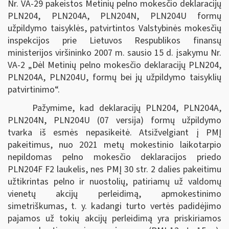
Nr. VA-29 pakeistos Metinių pelno mokesčio deklaracijų
PLN204, PLN204A, PLN204N, PLN204U formų
užpildymo taisyklės, patvirtintos Valstybinės mokesčių
inspekcijos prie Lietuvos Respublikos finansų
ministerijos viršininko 2007 m. sausio 15 d. įsakymu Nr.
VA-2 „Dėl Metinių pelno mokesčio deklaracijų PLN204,
PLN204A, PLN204U, formų bei jų užpildymo taisyklių
patvirtinimo“.
Pažymime, kad deklaracijų PLN204, PLN204A,
PLN204N, PLN204U (07 versija) formų užpildymo
tvarka iš esmės nepasikeitė. Atsižvelgiant į PMĮ
pakeitimus, nuo 2021 metų mokestinio laikotarpio
nepildomas pelno mokesčio deklaracijos priedo
PLN204F F2 laukelis, nes PMĮ 30 str. 2 dalies pakeitimu
užtikrintas pelno ir nuostolių, patiriamų už valdomų
vienetų akcijų perleidimą, apmokestinimo
simetriškumas, t. y. kadangi turto vertės padidėjimo
pajamos už tokių akcijų perleidimą yra priskiriamos