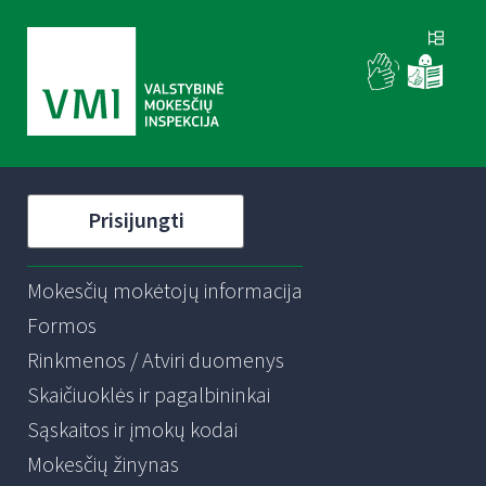
Prisijungti
Mokesčių mokėtojų informacija
Formos
Rinkmenos / Atviri duomenys
Skaičiuoklės ir pagalbininkai
Sąskaitos ir įmokų kodai
Mokesčių žinynas