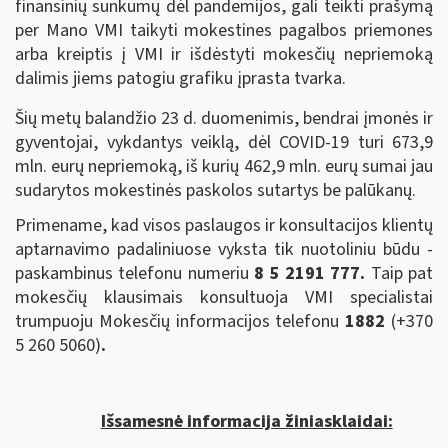
finansinių sunkumų dėl pandemijos, gali teikti prašymą
per Mano VMI taikyti mokestines pagalbos priemones
arba kreiptis į VMI ir išdėstyti mokesčių nepriemoką
dalimis jiems patogiu grafiku įprasta tvarka.
Šių metų balandžio 23 d. duomenimis, bendrai įmonės ir
gyventojai, vykdantys veiklą, dėl COVID-19 turi 673,9
mln. eurų nepriemoką, iš kurių 462,9 mln. eurų sumai jau
sudarytos mokestinės paskolos sutartys be palūkanų.
Primename, kad visos paslaugos ir konsultacijos klientų
aptarnavimo padaliniuose vyksta tik nuotoliniu būdu -
paskambinus telefonu numeriu
8 5 2191 777.
Taip pat
mokesčių klausimais konsultuoja VMI specialistai
trumpuoju Mokesčių informacijos telefonu
1882
(+370
5 260 5060)
.
Išsamesnė informacija žiniasklaidai: