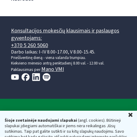
Konsultacijos mokesčių klausimais ir paslaugos
gyventojams:
+370 5 260 5060
Darbo laikas: I-IV 8.00-17.00, V 8.00-15.45.
Prieššventinę dieną - viena valanda trumpiau.
Kiekvieno mėnesio antrą penktadienį 8.00 val. - 12.00 val.
Mano VMI
Paklausimas per
Valstybinė mokesčių inspekcija prie Lietuvos
U
Respublikos finansų ministerijos
Šioje svetainėje naudojami slapukai
(angl. cookies). Būtinieji
slapukai įdiegiami automatiškai ir jiems nėra reikalingas Jūsų
Biudžetinė įstaiga. Juridinio asmens kodas — 188659752,
sutikimas. Taip pat galite sutikti ir su kitų slapukų naudojimu. Savo
adresas: Vasario 16-osios g. 14, 01107 Vilnius, Lietuva, el.paštas:
sutikimą bet kada galėsite atšaukti pakeisdami interneto naršyklės