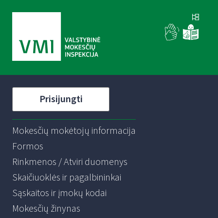
Prisijungti
Mokesčių mokėtojų informacija
Formos
Rinkmenos / Atviri duomenys
Skaičiuoklės ir pagalbininkai
Sąskaitos ir įmokų kodai
Mokesčių žinynas