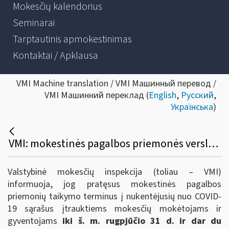
Mokesčių kalendorius
Seminarai
Tarptautinis apmokestinimas
Kontaktai / Apklausa
VMI Machine translation / VMI Машинный перевод /
VMI Машинний переклад (
English
,
Русский
,
Українська
)
VMI: mokestinės pagalbos priemonės verslui ir gyventojams pratęsiamos iki š. m. rugpjūčio 31 d. + 2 mėn.
Valstybinė mokesčių inspekcija (toliau – VMI)
informuoja, jog pratęsus mokestinės pagalbos
priemonių taikymo terminus į nukentėjusių nuo COVID-
19 sąrašus įtrauktiems mokesčių mokėtojams ir
gyventojams
iki š. m. rugpjūčio 31 d. ir dar du