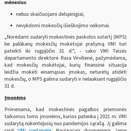
mėnesius
:
nebus skaičiuojami delspinigiai;
nevykdomi mokesčių išieškojimo veiksmai.
„Norėdami sudaryti mokestinės paskolos sutartį (MPS)
be palūkanų mokesčių mokėtojai prašymą VMI turi
pateikti iki rugpjūčio 31 d.“, - sako VMI Teisės
departamento direktorė Rasa Virvilienė, pažymėdama,
kad mokesčių mokėtojai, kurių finansinė situacija
leidžia mokėti einamąsias įmokas, neturėtų atidėti
mokesčių, o MPS galima sudaryti ir nelaukiant rugpjūčio
31 d.
Įmonėms
Primenama, kad mokestinės pagalbos priemonės
taikomos toms įmonėms, kurios patenka į 2021 m. VMI
sudarytą nukentėjusių nuo pandemijos sąrašą. Jį galima
rasti
VMI svetainėje
. Naujausiais duomenimis, jame