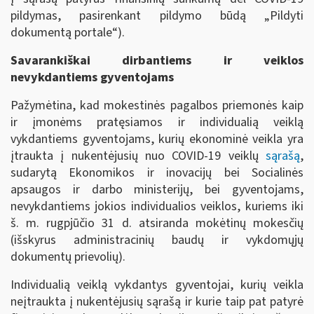
pildymas, pasirenkant pildymo būdą „Pildyti
dokumentą portale“).
Savarankiškai dirbantiems ir veiklos
nevykdantiems gyventojams
Pažymėtina, kad mokestinės pagalbos priemonės kaip
ir įmonėms pratęsiamos ir individualią veiklą
vykdantiems gyventojams, kurių ekonominė veikla yra
įtraukta į nukentėjusių nuo COVID-19 veiklų
sąrašą
,
sudarytą Ekonomikos ir inovacijų bei Socialinės
apsaugos ir darbo ministerijų, bei gyventojams,
nevykdantiems jokios individualios veiklos, kuriems iki
š. m. rugpjūčio 31 d. atsiranda mokėtinų mokesčių
(išskyrus administracinių baudų ir vykdomųjų
dokumentų prievolių).
Individualią veiklą vykdantys gyventojai, kurių veikla
neįtraukta į nukentėjusių sąrašą ir kurie taip pat patyrė