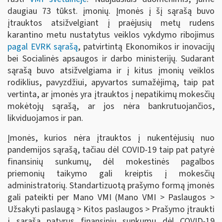
daugiau 73 tūkst. įmonių. Įmonės į šį sąrašą buvo
įtrauktos atsižvelgiant į praėjusių metų rudens
karantino metu nustatytus veiklos vykdymo ribojimus
pagal EVRK sąrašą
, patvirtintą Ekonomikos ir inovacijų
bei Socialinės apsaugos ir darbo ministerijų. Sudarant
sąrašą buvo atsižvelgiama ir į kitus įmonių veiklos
rodiklius, pavyzdžiui, apyvartos sumažėjimą, taip pat
vertinta, ar įmonės yra įtrauktos į nepatikimų mokesčių
mokėtojų sąrašą, ar jos nėra bankrutuojančios,
likviduojamos ir pan.
Įmonės, kurios nėra įtrauktos į nukentėjusių nuo
pandemijos sąrašą, tačiau dėl COVID-19 taip pat patyrė
finansinių sunkumų, dėl mokestinės pagalbos
priemonių taikymo gali kreiptis į mokesčių
administratorių. Standartizuotą prašymo formą įmonės
gali pateikti per Mano VMI (Mano VMI > Paslaugos >
Užsakyti paslaugą > Kitos paslaugos > Prašymo įtraukti
į sąrašą patyrus finansinių sunkumų dėl COVID-19