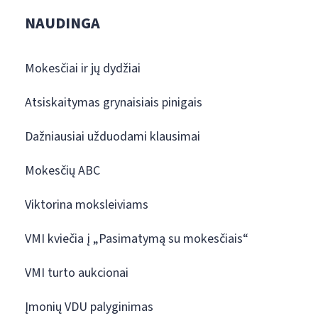
NAUDINGA
Mokesčiai ir jų dydžiai
Atsiskaitymas grynaisiais pinigais
Dažniausiai užduodami klausimai
Mokesčių ABC
Viktorina moksleiviams
VMI kviečia į „Pasimatymą su mokesčiais“
VMI turto aukcionai
Įmonių VDU palyginimas