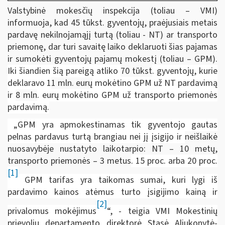
Valstybinė mokesčių inspekcija (toliau – VMI)
informuoja, kad 45 tūkst. gyventojų, praėjusiais metais
pardavę nekilnojamąjį turtą (toliau - NT) ar transporto
priemonę, dar turi savaitę laiko deklaruoti šias pajamas
ir sumokėti gyventojų pajamų mokestį (toliau – GPM).
Iki šiandien šią pareigą atliko
70 tūkst
. gyventojų, kurie
deklaravo 1
1 mln. eurų
mokėtino GPM už NT pardavimą
ir
8 mln
. eurų mokėtino GPM už transporto priemonės
pardavimą.
„GPM yra apmokestinamas tik gyventojo gautas
pelnas pardavus turtą brangiau nei jį įsigijo ir
neišlaikė
nuosavybėje nustatyto laikotarpio: NT – 10 metų,
transporto priemonės – 3 metus
. 15 proc. arba 20 proc.
[1]
GPM tarifas yra taikomas sumai, kuri lygi iš
pardavimo kainos atėmus turto įsigijimo kainą ir
[2]
privalomus mokėjimus
“, - teigia
VMI Mokestinių
prievolių departamento direktorė Stasė Aliukonytė-