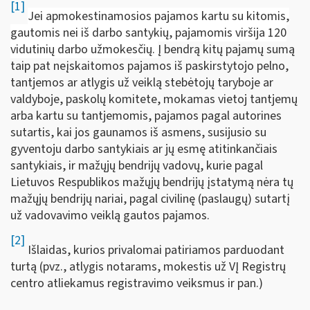
[1]
Jei apmokestinamosios pajamos kartu su kitomis,
gautomis nei iš darbo santykių, pajamomis viršija
120
vidutinių darbo užmokesčių.
Į bendrą kitų pajamų sumą
taip pat neįskaitomos pajamos iš paskirstytojo pelno,
tantjemos ar atlygis už veiklą stebėtojų taryboje ar
valdyboje, paskolų komitete, mokamas vietoj tantjemų
arba kartu su tantjemomis, pajamos pagal autorines
sutartis, kai jos gaunamos iš asmens, susijusio su
gyventoju darbo santykiais ar jų esmę atitinkančiais
santykiais, ir mažųjų bendrijų vadovų, kurie pagal
Lietuvos Respublikos mažųjų bendrijų įstatymą nėra tų
mažųjų bendrijų nariai, pagal civilinę (paslaugų) sutartį
už vadovavimo veiklą gautos pajamos.
[2]
Išlaidas, kurios privalomai patiriamos parduodant
turtą (pvz., atlygis notarams, mokestis už VĮ Registrų
centro atliekamus registravimo veiksmus ir pan.)