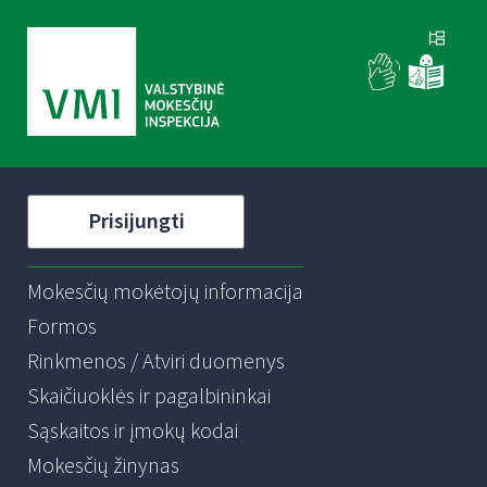
Prisijungti
Mokesčių mokėtojų informacija
Formos
Rinkmenos / Atviri duomenys
Skaičiuoklės ir pagalbininkai
Sąskaitos ir įmokų kodai
Mokesčių žinynas