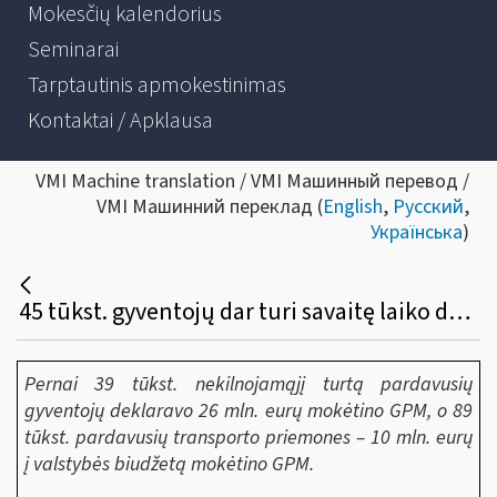
Mokesčių kalendorius
Seminarai
Tarptautinis apmokestinimas
Kontaktai / Apklausa
VMI Machine translation / VMI Машинный перевод /
VMI Машинний переклад (
English
,
Русский
,
Українська
)
45 tūkst. gyventojų dar turi savaitę laiko deklaruoti pajamas už parduotą turtą
Pernai 39 tūkst
. nekilnojamąjį turtą pardavusių
gyventojų deklaravo 26 mln. eurų mokėtino GPM, o 89
tūkst. pardavusių transporto priemones – 10 mln. eurų
į valstybės biudžetą mokėtino GPM.