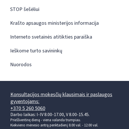
STOP šešėliui
Krašto apsaugos ministerijos informacija
Interneto svetainės atitikties paraiška
Ieškome turto savininkų
Nuorodos
Konsultacijos mokesčių klausimais ir paslaugos
gyventojams:
+370 5 260 5060
Darbo laikas: I-IV 8.00-17.00, V 8.00-15.45.
Prieššventinę dieną - viena valanda trumpiau.
Kiekvieno mėnesio antrą penktadienį 8.00 val. - 12.00 val.