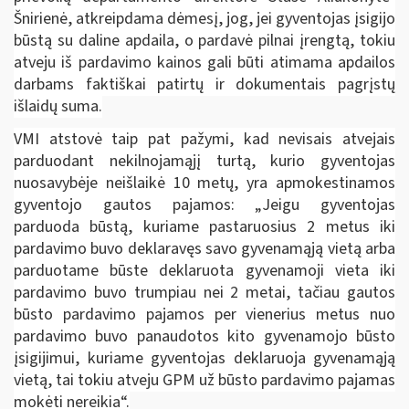
Šnirienė, atkreipdama dėmesį, jog, jei gyventojas įsigijo
būstą su daline apdaila, o pardavė pilnai įrengtą, tokiu
atveju iš pardavimo kainos gali būti atimama
apdailos
darbams faktiškai patirtų ir dokumentais pagrįstų
išlaidų suma.
VMI atstovė taip pat pažymi, kad nevisais atvejais
parduodant nekilnojamąjį turtą, kurio gyventojas
nuosavybėje neišlaikė 10 metų, yra apmokestinamos
gyventojo gautos pajamos: „Jeigu gyventojas
parduoda būstą, kuriame pastaruosius 2 metus iki
pardavimo buvo deklaravęs savo gyvenamąją vietą arba
parduotame būste deklaruota gyvenamoji vieta iki
pardavimo buvo trumpiau nei 2 metai, tačiau gautos
būsto pardavimo pajamos per vienerius metus nuo
pardavimo buvo panaudotos kito gyvenamojo būsto
įsigijimui, kuriame gyventojas deklaruoja gyvenamąją
vietą, tai tokiu atveju GPM už būsto pardavimo pajamas
mokėti nereikia“.