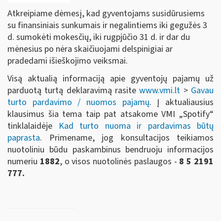
Atkreipiame dėmesį, kad gyventojams susidūrusiems
su finansiniais sunkumais ir negalintiems iki gegužės 3
d. sumokėti mokesčių, iki rugpjūčio 31 d. ir dar du
mėnesius po nėra skaičiuojami delspinigiai ar
pradedami išieškojimo veiksmai.
Visą aktualią informaciją apie gyventojų pajamų už
parduotą turtą deklaravimą rasite
www.vmi.lt
>
Gavau
turto pardavimo / nuomos pajamų
. Į aktualiausius
klausimus šia tema taip pat atsakome VMI „Spotify“
tinklalaidėje
Kad turto nuoma ir pardavimas būtų
paprasta
. Primename, jog konsultacijos teikiamos
nuotoliniu būdu paskambinus bendruoju informacijos
numeriu
1882
, o visos nuotolinės paslaugos -
8 5 2191
777.