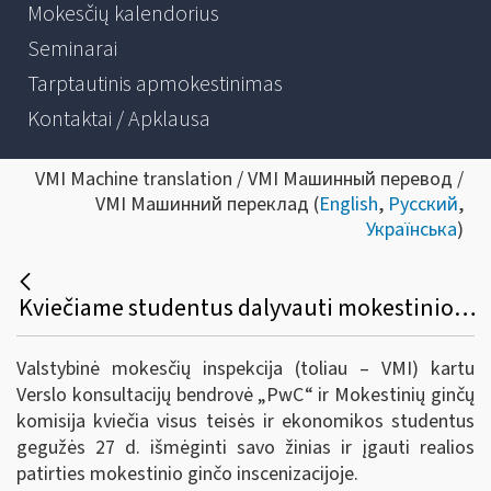
Mokesčių kalendorius
Seminarai
Tarptautinis apmokestinimas
Kontaktai / Apklausa
VMI Machine translation / VMI Машинный перевод /
VMI Машинний переклад (
English
,
Русский
,
Українська
)
Kviečiame studentus dalyvauti mokestinio ginčo inscenizacijoje ir laimėti praktikos vietą VMI
Valstybinė mokesčių inspekcija (toliau – VMI) kartu
Verslo konsultacijų bendrovė „PwC“
ir
Mokestinių ginčų
komisija kviečia visus teisės ir ekonomikos studentus
gegužės 27 d. išmėginti savo žinias ir įgauti realios
patirties mokestinio ginčo inscenizacijoje.