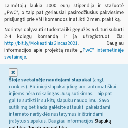
Laimėtojų laukia 1000 eurų stipendija ir stažuotė
„PwC“, o taip pat geriausiai pasirodžiusius pakviesime
prisijungti prie VMI komandos ir atlikti 2 mėn. praktiką.
Norintys dalyvauti studentai iki gegužės 6 d. turi suburti
2-4 kolegų komandą ir ją užregistruoti čia:
http://bit.ly/MokestinisGincas2021
. Daugiau
informacijos apie projektą rasite „
PwC“ internetinėje
svetainėje
.
Uždaryti
Šioje svetainėje naudojami slapukai
(angl.
cookies). Būtinieji slapukai įdiegiami automatiškai
ir jiems nėra reikalingas Jūsų sutikimas. Taip pat
galite sutikti ir su kitų slapukų naudojimu. Savo
sutikimą bet kada galėsite atšaukti pakeisdami
interneto naršyklės nustatymus ir ištrindami
įrašytus slapukus. Daugiau informacijos
Slapukų
politika
;
Privatumo politika.