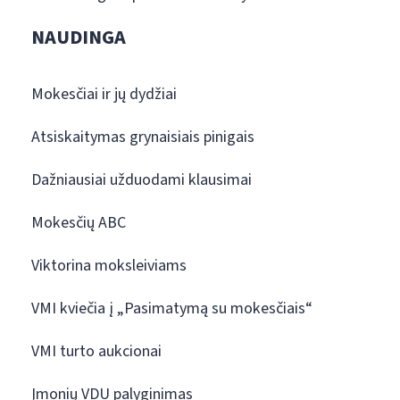
NAUDINGA
Mokesčiai ir jų dydžiai
Atsiskaitymas grynaisiais pinigais
Dažniausiai užduodami klausimai
Mokesčių ABC
Viktorina moksleiviams
VMI kviečia į „Pasimatymą su mokesčiais“
VMI turto aukcionai
Įmonių VDU palyginimas