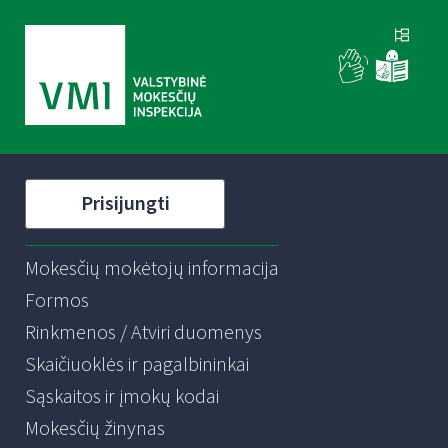
Prisijungti
Mokesčių mokėtojų informacija
Formos
Rinkmenos / Atviri duomenys
Skaičiuoklės ir pagalbininkai
Sąskaitos ir įmokų kodai
Mokesčių žinynas