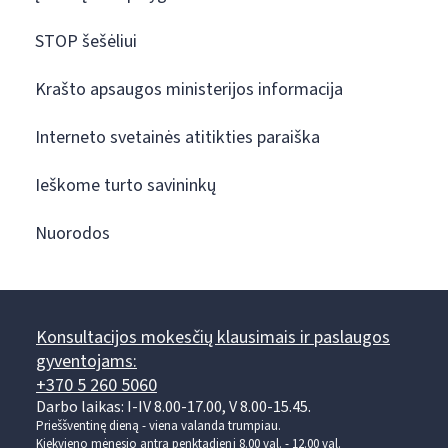
STOP šešėliui
Krašto apsaugos ministerijos informacija
Interneto svetainės atitikties paraiška
Ieškome turto savininkų
Nuorodos
Konsultacijos mokesčių klausimais ir paslaugos
gyventojams:
+370 5 260 5060
Darbo laikas: I-IV 8.00-17.00, V 8.00-15.45.
Prieššventinę dieną - viena valanda trumpiau.
Kiekvieno mėnesio antrą penktadienį 8.00 val. - 12.00 val.