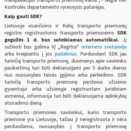
manipuliacijas transporto priemonių kaina“, - teigia VMI
Kontrolės departamento vyresnysis patarėjas.
Kaip gauti SDK?
Lietuvoje esančioms ir Kelių transporto priemonių
registre registruotoms transporto priemonėms
SDK
gegužės 1 d. bus suteikiamas automatiškai.
Jį
sužinoti bus galima VĮ „Regitra“
interneto svetainėje
arba kreipiantis į jos
padalinius
. Parduodant SDK jau
turinčią transporto priemonę, duomenys apie savininko
pasikeitimą turi būti deklaruojami per 5 darbo dienas
nuo nuosavybės teisės įgijimo arba perleidimo. SDK
turinčią transporto priemonę pardavus užsienio
gyventojui arba užsienyje registruotam juridiniam
asmeniui, informacija turi būti deklaruojama aplinkybių
atsiradimo dieną.
Transporto priemonės savininkui, kurio transporto
priemonė yra Lietuvoje, tačiau ji neregistruota ir nėra
parduodama, nuosavybės į transporto priemonę