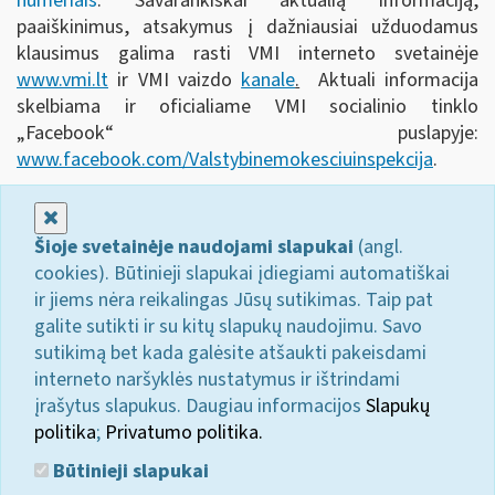
numeriais
. Savarankiškai aktualią informaciją,
paaiškinimus, atsakymus į dažniausiai užduodamus
klausimus galima rasti VMI interneto svetainėje
www.vmi.lt
ir VMI vaizdo
kanale
.
Aktuali informacija
skelbiama ir oficialiame VMI socialinio tinklo
„Facebook“ puslapyje:
www.facebook.com/Valstybinemokesciuinspekcija
.
Uždaryti
Šioje svetainėje naudojami slapukai
(angl.
cookies). Būtinieji slapukai įdiegiami automatiškai
ir jiems nėra reikalingas Jūsų sutikimas. Taip pat
galite sutikti ir su kitų slapukų naudojimu. Savo
sutikimą bet kada galėsite atšaukti pakeisdami
interneto naršyklės nustatymus ir ištrindami
įrašytus slapukus. Daugiau informacijos
Slapukų
politika
;
Privatumo politika.
Būtinieji slapukai