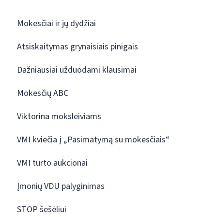
Mokesčiai ir jų dydžiai
Atsiskaitymas grynaisiais pinigais
Dažniausiai užduodami klausimai
Mokesčių ABC
Viktorina moksleiviams
VMI kviečia į „Pasimatymą su mokesčiais“
VMI turto aukcionai
Įmonių VDU palyginimas
STOP šešėliui