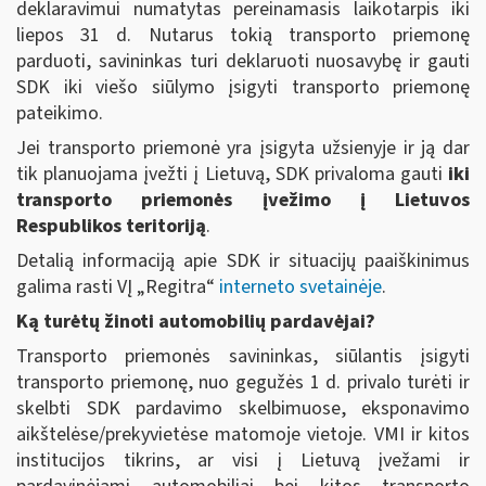
deklaravimui numatytas pereinamasis laikotarpis iki
liepos 31 d. Nutarus tokią transporto priemonę
parduoti, savininkas turi deklaruoti nuosavybę ir gauti
SDK iki viešo siūlymo įsigyti transporto priemonę
pateikimo.
Jei transporto priemonė yra įsigyta užsienyje ir ją dar
tik planuojama įvežti į Lietuvą, SDK privaloma gauti
iki
transporto priemonės įvežimo į Lietuvos
Respublikos teritoriją
.
Detalią informaciją apie SDK ir situacijų paaiškinimus
galima rasti VĮ „Regitra“
interneto svetainėje
.
Ką turėtų žinoti automobilių pardavėjai?
Transporto priemonės savininkas, siūlantis įsigyti
transporto priemonę, nuo gegužės 1 d. privalo turėti ir
skelbti SDK pardavimo skelbimuose, eksponavimo
aikštelėse/prekyvietėse matomoje vietoje. VMI ir kitos
institucijos tikrins, ar visi į Lietuvą įvežami ir