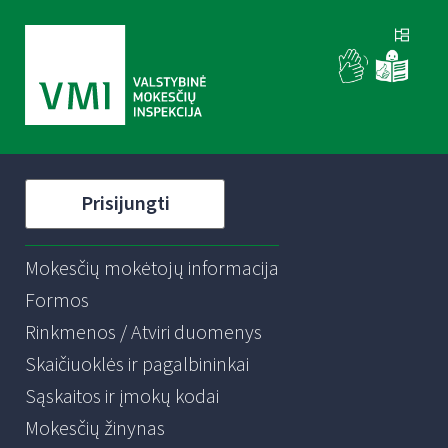
Prisijungti
Mokesčių mokėtojų informacija
Formos
Rinkmenos / Atviri duomenys
Skaičiuoklės ir pagalbininkai
Sąskaitos ir įmokų kodai
Mokesčių žinynas