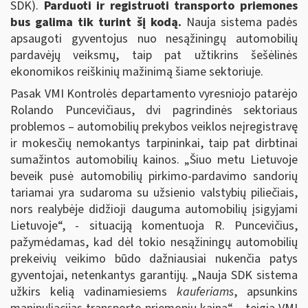
SDK).
Parduoti ir registruoti transporto priemones
bus galima tik turint šį kodą.
Nauja sistema padės
apsaugoti gyventojus nuo nesąžiningų automobilių
pardavėjų veiksmų, taip pat užtikrins šešėlinės
ekonomikos reiškinių mažinimą šiame sektoriuje.
Pasak VMI Kontrolės departamento vyresniojo patarėjo
Rolando Puncevičiaus, dvi pagrindinės sektoriaus
problemos – automobilių prekybos veiklos neįregistravę
ir mokesčių nemokantys tarpininkai, taip pat dirbtinai
sumažintos automobilių kainos. „Šiuo metu Lietuvoje
beveik pusė automobilių pirkimo-pardavimo sandorių
tariamai yra sudaroma su užsienio valstybių piliečiais,
nors realybėje didžioji dauguma automobilių įsigyjami
Lietuvoje“, - situaciją komentuoja R. Puncevičius,
pažymėdamas, kad dėl tokio nesąžiningų automobilių
prekeivių veikimo būdo dažniausiai nukenčia patys
gyventojai, netenkantys garantijų. „Nauja SDK sistema
užkirs kelią vadinamiesiems
kauferiams
, apsunkins