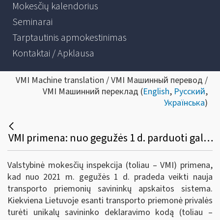
Mokesčių kalendorius
Seminarai
Tarptautinis apmokestinimas
Kontaktai / Apklausa
VMI Machine translation / VMI Машинный перевод /
VMI Машинний переклад (
English
,
Русский
,
Українська
)
VMI primena: nuo gegužės 1 d. parduoti galima tik SDK turinčias transporto priemones
Valstybinė mokesčių inspekcija (toliau – VMI) primena,
kad nuo 2021 m. gegužės 1 d. pradeda veikti nauja
transporto priemonių savininkų apskaitos sistema.
Kiekviena Lietuvoje esanti transporto priemonė privalės
turėti unikalų savininko deklaravimo kodą (toliau –