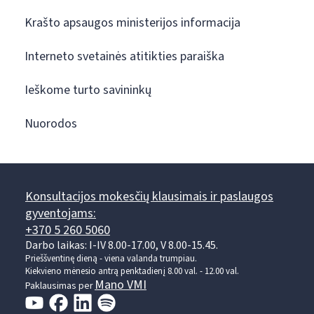
Krašto apsaugos ministerijos informacija
Interneto svetainės atitikties paraiška
Ieškome turto savininkų
Nuorodos
Konsultacijos mokesčių klausimais ir paslaugos
gyventojams:
+370 5 260 5060
Darbo laikas: I-IV 8.00-17.00, V 8.00-15.45.
Prieššventinę dieną - viena valanda trumpiau.
Kiekvieno mėnesio antrą penktadienį 8.00 val. - 12.00 val.
Mano VMI
Paklausimas per