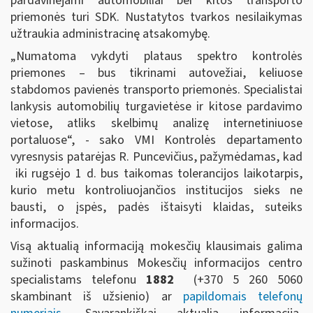
pardavinėjami automobiliai bei kitos transporto
priemonės turi SDK. Nustatytos tvarkos nesilaikymas
užtraukia administracinę atsakomybę.
„Numatoma vykdyti plataus spektro kontrolės
priemones – bus tikrinami autovežiai, keliuose
stabdomos pavienės transporto priemonės. Specialistai
lankysis automobilių turgavietėse ir kitose pardavimo
vietose, atliks skelbimų analizę internetiniuose
portaluose“, - sako VMI Kontrolės departamento
vyresnysis patarėjas R. Puncevičius, pažymėdamas, kad
iki rugsėjo 1 d. bus taikomas tolerancijos laikotarpis,
kurio metu kontroliuojančios institucijos sieks ne
bausti, o įspės, padės ištaisyti klaidas, suteiks
informacijos.
Visą aktualią informaciją mokesčių klausimais galima
sužinoti paskambinus Mokesčių informacijos centro
specialistams telefonu
1882
(+370 5 260 5060
skambinant iš užsienio) ar
papildomais telefonų