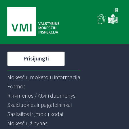
Prisijungti
Mokesčių mokėtojų informacija
Formos
Rinkmenos / Atviri duomenys
Skaičiuoklės ir pagalbininkai
Sąskaitos ir įmokų kodai
Mokesčių žinynas