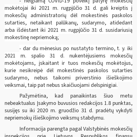
-
neigiamą COVID-19 poveikį patyrę mokesčių
mokėtojai iki 2021 m. rugpjūčio 31 d. gali kreiptis į
mokesčių administratorių dėl mokestinės paskolos
sutarties, netaikant palūkanų, sudarymo, atidedant
arba išdėstant iki 2021 m. rugpjūčio 31 d. susidariusią
mokestinę nepriemoką;
- dar du mėnesius po nustatyto termino, t. y. iki
2021 m. spalio 31 d. nukentėjusiems mokesčių
mokėtojams, įskaitant ir tuos mokesčių mokėtojus,
kurie nesikreipė dėl mokestinės paskolos sutarties
sudarymo, nebus taikomi priverstinio išieškojimo
veiksmai, taip pat nebus skaičiuojami delspinigiai.
Pažymėtina, kad panaikintas šiuo metu
nebeaktualus Įsakymo buvusios redakcijos 1.8 punktas,
susijęs su iki 2020 m. gruodžio 31 d. pradėtų vykdyti
nepriemokų išieškojimo veiksmų stabdymu.
Informacija parengta pagal Valstybinės mokesčių
inspekcijos prie Lietuvos Respublikos finansų