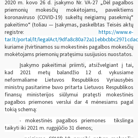
2020 m. kovo 26 d. įsakymo Nr. VA-27 „Dėl pagalbos
priemonių mokesčių mokėtojams, paveiktiems
koronaviruso (COVID-19) sukeltų neigiamų pasekmių“
pakeitimo“ (toliau — Įsakymas, paskelbtas Teisės aktų
registre:
https://www.e-
tar.lt/portal/lt/legalAct/9dfa8c80a72a11ebbcbbc2971cda
kuriame įtvirtinamos su
mokestinės pagalbos
mokesčių
mokėtojams priemonių pratęsimu susijusios nuostatos.
Įsakymo pakeitimai priimti,
atsižvelgiant į tai,
kad 2021 metų balandžio 12 d. vykusiame
neformaliame Lietuvos Respublikos Vyriausybės
ministrų pasitarime buvo pritarta Lietuvos Respublikos
finansų ministerijos siūlymui pratęsti mokestinės
pagalbos priemones verslui dar 4 mėnesiams pagal
tokią schemą:
- mokestinės pagalbos priemones tikslinga
taikyti iki 2021 m. rugpjūčio 31 dienos;