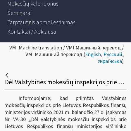
Mokesčių kalendorius
Seminarai
Tarptautinis apmokestinimas
Kontaktai / Apklausa
VMI Machine translation / VMI Машинный перевод /
VMI Машинний переклад (
English
,
Русский
,
Українська
)
Dėl Valstybinės mokesčių inspekcijos prie Lietuvos Respublikos finansų ministerijos viršininko 2020 m. kovo 26 d. įsakymo Nr. VA-27 „Dėl pagalbos priemonių mokesčių mokėtojams, paveiktiems koronaviruso (covid-19) sukeltų neigiamų pasekmių“ pakeitimo
Informuojame, kad priimtas Valstybinės
mokesčių inspekcijos prie Lietuvos Respublikos finansų
ministerijos viršininko 2021 m. balandžio 27 d. įsakymas
Nr. VA-30 „Dėl Valstybinės mokesčių inspekcijos prie
Lietuvos Respublikos finansų ministerijos viršininko