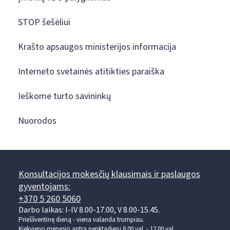
STOP šešėliui
Krašto apsaugos ministerijos informacija
Interneto svetainės atitikties paraiška
Ieškome turto savininkų
Nuorodos
Konsultacijos mokesčių klausimais ir paslaugos
gyventojams:
+370 5 260 5060
Darbo laikas: I-IV 8.00-17.00, V 8.00-15.45.
Prieššventinę dieną - viena valanda trumpiau.
Kiekvieno mėnesio antrą penktadienį 8.00 val. - 12.00 val.