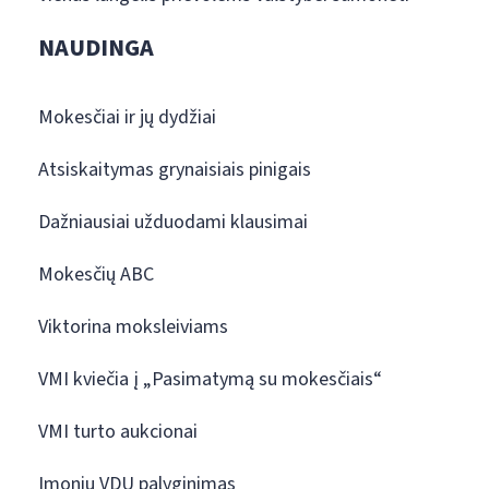
NAUDINGA
Mokesčiai ir jų dydžiai
Atsiskaitymas grynaisiais pinigais
Dažniausiai užduodami klausimai
Mokesčių ABC
Viktorina moksleiviams
VMI kviečia į „Pasimatymą su mokesčiais“
VMI turto aukcionai
Įmonių VDU palyginimas