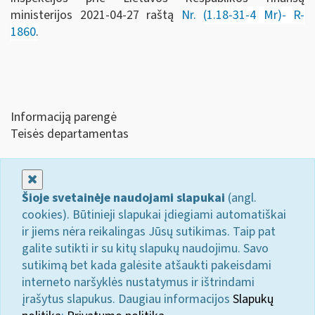
ministerijos 2021-04-27 raštą
Nr.
(1.18-31-4 Mr)- R-
1860
.
Informaciją parengė
Teisės departamentas
Uždaryti
Šioje svetainėje naudojami slapukai
(angl.
cookies). Būtinieji slapukai įdiegiami automatiškai
ir jiems nėra reikalingas Jūsų sutikimas. Taip pat
galite sutikti ir su kitų slapukų naudojimu. Savo
sutikimą bet kada galėsite atšaukti pakeisdami
interneto naršyklės nustatymus ir ištrindami
įrašytus slapukus. Daugiau informacijos
Slapukų