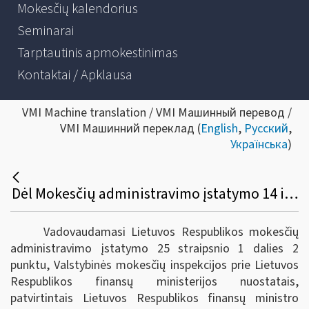
Mokesčių kalendorius
Seminarai
Tarptautinis apmokestinimas
Kontaktai / Apklausa
VMI Machine translation / VMI Машинный перевод /
VMI Машинний переклад (
English
,
Русский
,
Українська
)
Dėl Mokesčių administravimo įstatymo 14 ir 87 straipsnių komentarų (apibendrintų paaiškinimų) pakeitimo
Vadovaudamasi Lietuvos Respublikos mokesčių
administravimo įstatymo 25 straipsnio 1 dalies 2
punktu, Valstybinės mokesčių inspekcijos prie Lietuvos
Respublikos finansų ministerijos nuostatais,
patvirtintais Lietuvos Respublikos finansų ministro