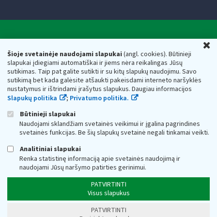
Valstybinė mokesčių inspekcija prie Lietuvos
U
Respublikos finansų ministerijos
Šioje svetainėje naudojami slapukai
(angl. cookies). Būtinieji
slapukai įdiegiami automatiškai ir jiems nėra reikalingas Jūsų
Biudžetinė įstaiga. Juridinio asmens kodas — 188659752,
sutikimas. Taip pat galite sutikti ir su kitų slapukų naudojimu. Savo
adresas: Vasario 16-osios g. 14, 01107 Vilnius, Lietuva, el.paštas:
sutikimą bet kada galėsite atšaukti pakeisdami interneto naršyklės
vmi@vmi.lt
, E. pristatymo dėžutės adresas 188659752
nustatymus ir ištrindami įrašytus slapukus. Daugiau informacijos
Duomenys apie Valstybinę mokesčių inspekciją prie Lietuvos
Slapukų politika
;
Privatumo politika.
Respublikos finansų ministerijos kaupiami ir saugomi Juridinių
asmenų registre
Būtinieji slapukai
Naudojami sklandžiam svetainės veikimui ir įgalina pagrindines
svetainės funkcijas. Be šių slapukų svetainė negali tinkamai veikti.
Analitiniai slapukai
Renka statistinę informaciją apie svetainės naudojimą ir
naudojami Jūsų naršymo patirties gerinimui.
PATVIRTINTI
Visus slapukus
PATVIRTINTI