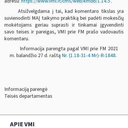
adresu:
https://www.vmi.lt/cms/web/kmdb/1.14.5
.
Atsižvelgdama į tai, kad komentaro tikslas yra
suvienodinti MAĮ taikymo praktiką bei padėti mokesčių
mokėtojams geriau suprasti ir tinkamai įgyvendinti
savo teises ir pareigas, VMI prie FM prašo vadovautis
komentaru.
Informacija parengta pagal VMI prie FM 2021
m. balandžio 27 d. raštą
Nr. (
1.18-31-4 Mr)-
R-1848
.
Informaciją parengė
Teisės departamentas
APIE VMI