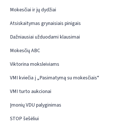
Mokesčiai ir jų dydžiai
Atsiskaitymas grynaisiais pinigais
Dažniausiai užduodami klausimai
Mokesčių ABC
Viktorina moksleiviams
VMI kviečia į „Pasimatymą su mokesčiais“
VMI turto aukcionai
Įmonių VDU palyginimas
STOP šešėliui