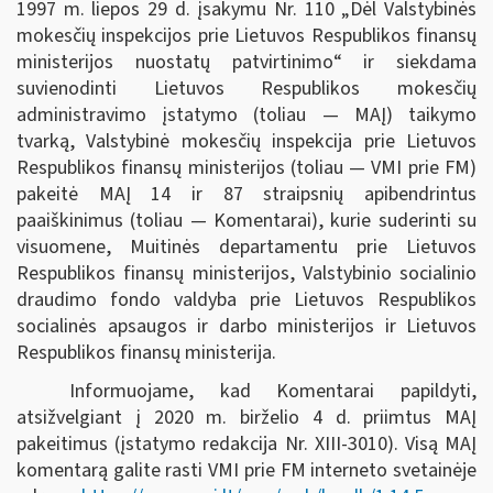
1997 m. liepos 29 d. įsakymu Nr. 110 „Dėl Valstybinės
mokesčių inspekcijos prie Lietuvos Respublikos finansų
ministerijos nuostatų patvirtinimo“ ir siekdama
suvienodinti Lietuvos Respublikos mokesčių
administravimo įstatymo (toliau — MAĮ) taikymo
tvarką, Valstybinė mokesčių inspekcija prie Lietuvos
Respublikos finansų ministerijos (toliau — VMI prie FM)
pakeitė MAĮ 14 ir 87 straipsnių apibendrintus
paaiškinimus (toliau — Komentarai), kurie suderinti su
visuomene, Muitinės departamentu prie Lietuvos
Respublikos finansų ministerijos, Valstybinio socialinio
draudimo fondo valdyba prie Lietuvos Respublikos
socialinės apsaugos ir darbo ministerijos ir Lietuvos
Respublikos finansų ministerija.
Informuojame, kad Komentarai papildyti,
atsižvelgiant į 2020 m. birželio 4 d. priimtus MAĮ
pakeitimus (įstatymo redakcija Nr. XIII-3010). Visą MAĮ
komentarą galite rasti VMI prie FM interneto svetainėje