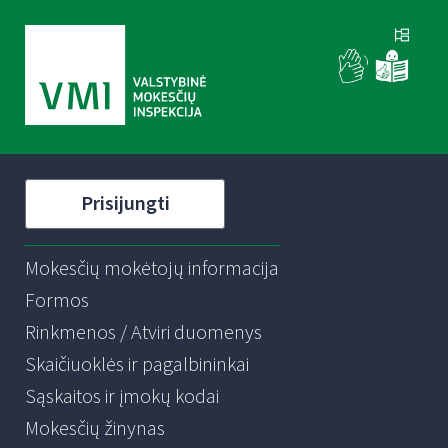
Prisijungti
Mokesčių mokėtojų informacija
Formos
Rinkmenos / Atviri duomenys
Skaičiuoklės ir pagalbininkai
Sąskaitos ir įmokų kodai
Mokesčių žinynas