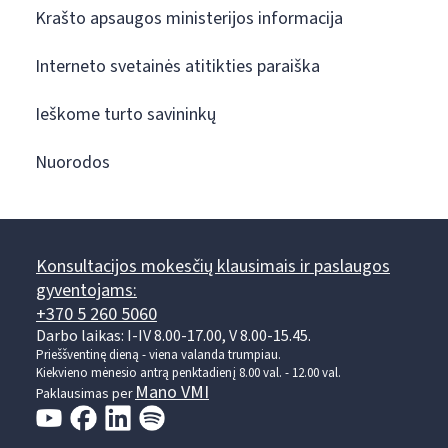
Krašto apsaugos ministerijos informacija
Interneto svetainės atitikties paraiška
Ieškome turto savininkų
Nuorodos
Konsultacijos mokesčių klausimais ir paslaugos
gyventojams:
+370 5 260 5060
Darbo laikas: I-IV 8.00-17.00, V 8.00-15.45.
Prieššventinę dieną - viena valanda trumpiau.
Kiekvieno mėnesio antrą penktadienį 8.00 val. - 12.00 val.
Mano VMI
Paklausimas per