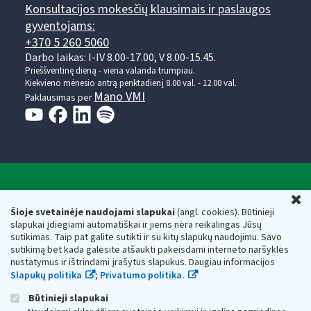
Konsultacijos mokesčių klausimais ir paslaugos
gyventojams:
+370 5 260 5060
Darbo laikas: I-IV 8.00-17.00, V 8.00-15.45.
Prieššventinę dieną - viena valanda trumpiau.
Kiekvieno mėnesio antrą penktadienį 8.00 val. - 12.00 val.
Mano VMI
Paklausimas per
Valstybinė mokesčių inspekcija prie Lietuvos
U
Respublikos finansų ministerijos
Šioje svetainėje naudojami slapukai
(angl. cookies). Būtinieji
slapukai įdiegiami automatiškai ir jiems nėra reikalingas Jūsų
Biudžetinė įstaiga. Juridinio asmens kodas — 188659752,
sutikimas. Taip pat galite sutikti ir su kitų slapukų naudojimu. Savo
adresas: Vasario 16-osios g. 14, 01107 Vilnius, Lietuva, el.paštas:
sutikimą bet kada galėsite atšaukti pakeisdami interneto naršyklės
vmi@vmi.lt
, E. pristatymo dėžutės adresas 188659752
nustatymus ir ištrindami įrašytus slapukus. Daugiau informacijos
Duomenys apie Valstybinę mokesčių inspekciją prie Lietuvos
Slapukų politika
;
Privatumo politika.
Respublikos finansų ministerijos kaupiami ir saugomi Juridinių
asmenų registre
Būtinieji slapukai