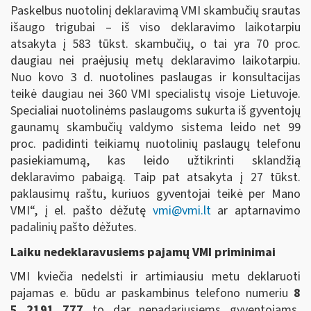
Paskelbus nuotolinį deklaravimą VMI skambučių srautas
išaugo trigubai – iš viso deklaravimo laikotarpiu
atsakyta į 583 tūkst. skambučių, o tai yra 70 proc.
daugiau nei praėjusių metų deklaravimo laikotarpiu.
Nuo kovo 3 d. nuotolines paslaugas ir konsultacijas
teikė daugiau nei 360 VMI specialistų visoje Lietuvoje.
Specialiai nuotolinėms paslaugoms sukurta iš gyventojų
gaunamų skambučių valdymo sistema leido net 99
proc. padidinti teikiamų nuotolinių paslaugų telefonu
pasiekiamumą, kas leido užtikrinti sklandžią
deklaravimo pabaigą. Taip pat atsakyta į 27 tūkst.
paklausimų raštu, kuriuos gyventojai teikė per Mano
VMI“, į el. pašto dėžutę
vmi@vmi.lt
ar aptarnavimo
padalinių pašto dėžutes.
Laiku nedeklaravusiems pajamų VMI priminimai
VMI kviečia nedelsti ir artimiausiu metu deklaruoti
pajamas e. būdu ar paskambinus telefono numeriu
8
5 2191 777
to dar nepadariusiems gyventojams,