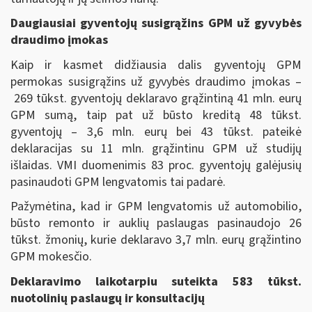
Daugiausiai gyventojų susigrąžins GPM už gyvybės
draudimo įmokas
Kaip ir kasmet didžiausia dalis gyventojų GPM
permokas susigrąžins už gyvybės draudimo įmokas –
269 tūkst. gyventojų deklaravo grąžintiną 41 mln. eurų
GPM sumą, taip pat už būsto kreditą 48 tūkst.
gyventojų – 3,6 mln. eurų bei 43 tūkst. pateikė
deklaracijas su 11 mln. grąžintinu GPM už studijų
išlaidas. VMI duomenimis 83 proc. gyventojų galėjusių
pasinaudoti GPM lengvatomis tai padarė.
Pažymėtina, kad ir GPM lengvatomis už automobilio,
būsto remonto ir auklių paslaugas pasinaudojo 26
tūkst. žmonių, kurie deklaravo 3,7 mln. eurų grąžintino
GPM mokesčio.
Deklaravimo laikotarpiu suteikta 583 tūkst.
nuotolinių paslaugų ir konsultacijų