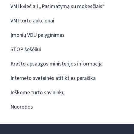
VMI kviečia į „Pasimatymą su mokesčiais“
VMI turto aukcionai
Įmonių VDU palyginimas
STOP šešėliui
Krašto apsaugos ministerijos informacija
Interneto svetainės atitikties paraiška
Ieškome turto savininkų
Nuorodos