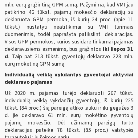
mln. eurų grąžintiną GPM sumą. Pažymima, kad VMI jau
patikrino 46 tūkst. pajamų mokesčio deklaracijų su
deklaruota GPM permoka, iš kurių 24 proc. (apie 11
tūkst.) nustatyti neatitikimai su VMI turimais
duomenimis, todėl paprašyta patikslinti deklaracijas.
Visos GPM permokos, kurios susidarė tinkamai pajamas
deklaravusiems asmenims, bus grąžintos
iki liepos 31
d
. Taip pat 213 tūkst. gyventojų deklaravo 228 mln.
eurų mokėtiną GPM sumą.
Individualią veiklą vykdantys gyventojai aktyviai
deklaravo pajamas
Už 2020 m. pajamas turėjo deklaruoti 267 tūkst.
individualią veiklą vykdančių gyventojų, iš kurių 225
tūkst. (84 proc.) šią pareigą atliko lauku ir iki gegužės 3
d. jie deklaravo 61 mln. eurų mokėtino gyventojų
pajamų mokesčio. Dėl užimamų pareigų turto
deklaracijas pateikė 78 tūkst. (85 proc.) valstybės
tarnautojų ir jų šeimos narių.