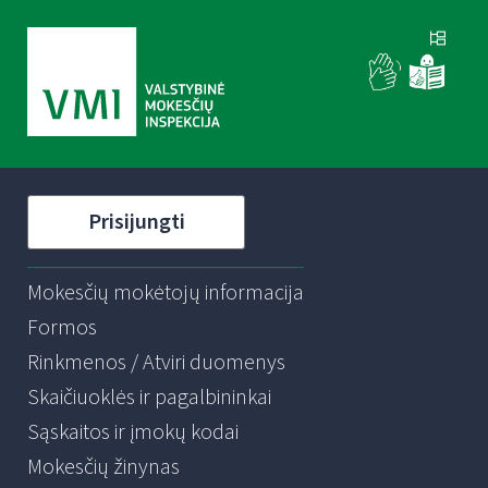
Prisijungti
Mokesčių mokėtojų informacija
Formos
Rinkmenos / Atviri duomenys
Skaičiuoklės ir pagalbininkai
Sąskaitos ir įmokų kodai
Mokesčių žinynas