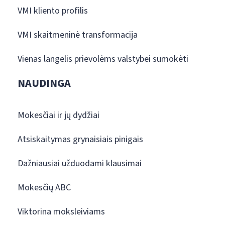
VMI kliento profilis
VMI skaitmeninė transformacija
Vienas langelis prievolėms valstybei sumokėti
NAUDINGA
Mokesčiai ir jų dydžiai
Atsiskaitymas grynaisiais pinigais
Dažniausiai užduodami klausimai
Mokesčių ABC
Viktorina moksleiviams