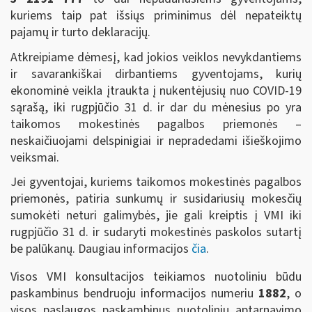
kuriems taip pat išsiųs priminimus dėl nepateiktų
pajamų ir turto deklaracijų.
Atkreipiame dėmesį, kad jokios veiklos nevykdantiems
ir savarankiškai dirbantiems gyventojams, kurių
ekonominė veikla įtraukta į nukentėjusių nuo COVID-19
sąrašą, iki rugpjūčio 31 d. ir dar du mėnesius po yra
taikomos mokestinės pagalbos priemonės –
neskaičiuojami delspinigiai ir nepradedami išieškojimo
veiksmai.
Jei gyventojai, kuriems taikomos mokestinės pagalbos
priemonės, patiria sunkumų ir susidariusių mokesčių
sumokėti neturi galimybės, jie gali kreiptis į VMI iki
rugpjūčio 31 d. ir sudaryti mokestinės paskolos sutartį
be palūkanų. Daugiau informacijos
čia
.
Visos VMI konsultacijos teikiamos nuotoliniu būdu
paskambinus bendruoju informacijos numeriu
1882
, o
visos paslaugos paskambinus nuotolinių aptarnavimo