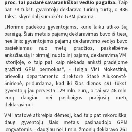
proc. tai padarė savarankiškai vedlio pagalba.
Taip
pat 78 tūkst. gyventojų deklaravo turimą turtą, o 486
tūkst. skyrė dalį sumokėto GPM paramai.
„Norime padėkoti gyventojams, kurie laiku atliko šią
pareigą. Šiais metais pajamų deklaravimas buvo iš tiesų
neeilinis: gyventojams pajamų deklaravimo vedlys buvo
pasiekiamas nuo metų pradžios, paskelbėme
anksčiausią ir pirmąjį nuotolinį pajamų deklaravimą VMI
istorijoje, o taip pat kaip niekada anksti pradėjome
grąžinti GPM permokas“, - teigia V
MI Mokestinių
prievolių departamento direktorė Stasė Aliukonytė-
Šnirienė
, pridurdama, kad iki šios dienos 491 tūkst.
gyventojų jau pervesta 129 mln. eurų, o tai yra 46 mln.
eurų daugiau nei pasibaigus praėjusių metų
deklaravimui.
VMI atstovė atkreipia dėmesį, kad taip pat rekordiškai
daug gyventojų šiais metais pasinaudojo GPM
lengvatomis – daugiau nei 1 mln. žmonių deklaravo 261