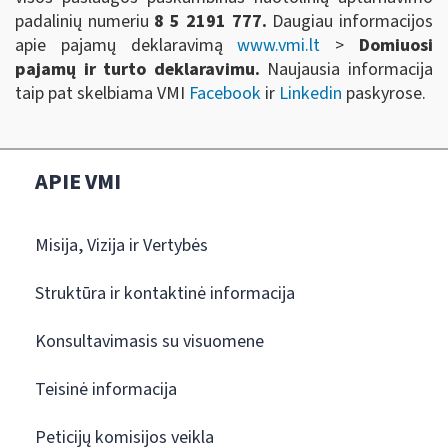
padalinių numeriu
8 5 2191 777.
Daugiau informacijos
apie pajamų deklaravimą
www.vmi.lt
>
Domiuosi
pajamų ir turto deklaravimu.
Naujausia informacija
taip pat skelbiama VMI
Facebook
ir
Linkedin
paskyrose.
APIE VMI
Misija, Vizija ir Vertybės
Struktūra ir kontaktinė informacija
Konsultavimasis su visuomene
Teisinė informacija
Peticijų komisijos veikla