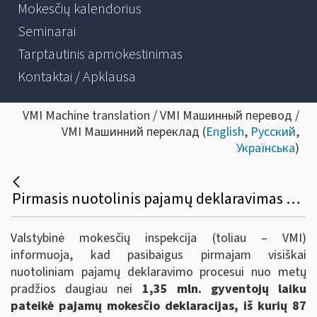
Mokesčių kalendorius
Seminarai
Tarptautinis apmokestinimas
Kontaktai / Apklausa
VMI Machine translation / VMI Машинный перевод /
VMI Машинний переклад (
English
,
Русский
,
Українська
)
Pirmasis nuotolinis pajamų deklaravimas baigėsi – daugiau nei 1,35 mln. gyventojų sėkmingai deklaravo pajamas
Valstybinė mokesčių inspekcija (toliau – VMI)
informuoja, kad pasibaigus pirmajam visiškai
nuotoliniam pajamų deklaravimo procesui nuo metų
pradžios daugiau nei
1,35 mln. gyventojų laiku
pateikė pajamų mokesčio deklaracijas, iš kurių 87