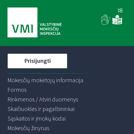
Prisijungti
Mokesčių mokėtojų informacija
Formos
Rinkmenos / Atviri duomenys
Skaičiuoklės ir pagalbininkai
Sąskaitos ir įmokų kodai
Mokesčių žinynas