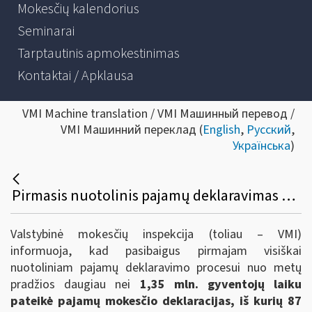
Mokesčių kalendorius
Seminarai
Tarptautinis apmokestinimas
Kontaktai / Apklausa
VMI Machine translation / VMI Машинный перевод /
VMI Машинний переклад (
English
,
Русский
,
Українська
)
Pirmasis nuotolinis pajamų deklaravimas baigėsi – daugiau nei 1,35 mln. gyventojų sėkmingai deklaravo pajamas
Valstybinė mokesčių inspekcija (toliau – VMI)
informuoja, kad pasibaigus pirmajam visiškai
nuotoliniam pajamų deklaravimo procesui nuo metų
pradžios daugiau nei
1,35 mln. gyventojų laiku
pateikė pajamų mokesčio deklaracijas, iš kurių 87