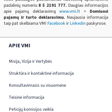
padalinių numeriu
8 5 2191 777.
Daugiau informacijos
apie pajamų deklaravimą
www.vmi.lt
>
Domiuosi
pajamų ir turto deklaravimu.
Naujausia informacija
taip pat skelbiama VMI
Facebook
ir
Linkedin
paskyrose.
APIE VMI
Misija, Vizija ir Vertybės
Struktūra ir kontaktinė informacija
Konsultavimasis su visuomene
Teisinė informacija
Peticijų komisijos veikla