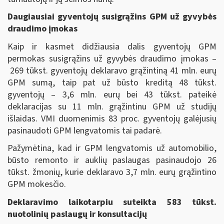
Daugiausiai gyventojų susigrąžins GPM už gyvybės
draudimo įmokas
Kaip ir kasmet didžiausia dalis gyventojų GPM
permokas susigrąžins už gyvybės draudimo įmokas –
269 tūkst. gyventojų deklaravo grąžintiną 41 mln. eurų
GPM sumą, taip pat už būsto kreditą 48 tūkst.
gyventojų – 3,6 mln. eurų bei 43 tūkst. pateikė
deklaracijas su 11 mln. grąžintinu GPM už studijų
išlaidas. VMI duomenimis 83 proc. gyventojų galėjusių
pasinaudoti GPM lengvatomis tai padarė.
Pažymėtina, kad ir GPM lengvatomis už automobilio,
būsto remonto ir auklių paslaugas pasinaudojo 26
tūkst. žmonių, kurie deklaravo 3,7 mln. eurų grąžintino
GPM mokesčio.
Deklaravimo laikotarpiu suteikta 583 tūkst.
nuotolinių paslaugų ir konsultacijų