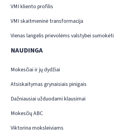
VMI kliento profilis
VMI skaitmeninė transformacija
Vienas langelis prievolėms valstybei sumokėti
NAUDINGA
Mokesčiai ir jų dydžiai
Atsiskaitymas grynaisiais pinigais
Dažniausiai užduodami klausimai
Mokesčių ABC
Viktorina moksleiviams