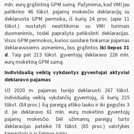
mln. eurų grąžintiną GPM sumą. Pažymima, kad VMI jau
patikrino 46 tūkst. pajamų mokesčio deklaracijų su
deklaruota GPM permoka, iš kurių 24 proc. (apie 11
tūkst.) nustatyti neatitikimai su VMI turimais
duomenimis, todėl paprašyta patikslinti deklaracijas.
Visos GPM permokos, kurios susidarė tinkamai pajamas
deklaravusiems asmenims, bus grąžintos
iki liepos 31
d
. Taip pat 213 tūkst. gyventojų deklaravo 228 mln.
eurų mokėtiną GPM sumą.
Individualią veiklą vykdantys gyventojai aktyviai
deklaravo pajamas
Už 2020 m. pajamas turėjo deklaruoti 267 tūkst.
individualią veiklą vykdančių gyventojų, iš kurių 225
tūkst. (84 proc.) šią pareigą atliko lauku ir iki gegužės 3
d. jie deklaravo 61 mln. eurų mokėtino gyventojų
pajamų mokesčio. Dėl užimamų pareigų turto
deklaracijas pateikė 78 tūkst. (85 proc.) valstybės
tarnautojų ir jų šeimos narių.