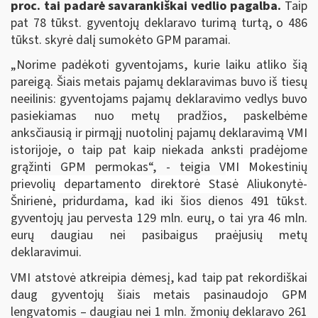
proc. tai padarė savarankiškai vedlio pagalba.
Taip
pat 78 tūkst. gyventojų deklaravo turimą turtą, o 486
tūkst. skyrė dalį sumokėto GPM paramai.
„Norime padėkoti gyventojams, kurie laiku atliko šią
pareigą. Šiais metais pajamų deklaravimas buvo iš tiesų
neeilinis: gyventojams pajamų deklaravimo vedlys buvo
pasiekiamas nuo metų pradžios, paskelbėme
anksčiausią ir pirmąjį nuotolinį pajamų deklaravimą VMI
istorijoje, o taip pat kaip niekada anksti pradėjome
grąžinti GPM permokas“, - teigia V
MI Mokestinių
prievolių departamento direktorė Stasė Aliukonytė-
Šnirienė
, pridurdama, kad iki šios dienos 491 tūkst.
gyventojų jau pervesta 129 mln. eurų, o tai yra 46 mln.
eurų daugiau nei pasibaigus praėjusių metų
deklaravimui.
VMI atstovė atkreipia dėmesį, kad taip pat rekordiškai
daug gyventojų šiais metais pasinaudojo GPM
lengvatomis – daugiau nei 1 mln. žmonių deklaravo 261