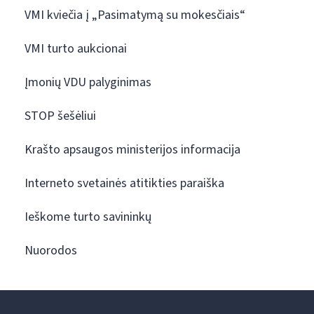
VMI kviečia į „Pasimatymą su mokesčiais“
VMI turto aukcionai
Įmonių VDU palyginimas
STOP šešėliui
Krašto apsaugos ministerijos informacija
Interneto svetainės atitikties paraiška
Ieškome turto savininkų
Nuorodos