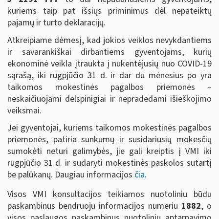
kuriems taip pat išsiųs priminimus dėl nepateiktų
pajamų ir turto deklaracijų.
Atkreipiame dėmesį, kad jokios veiklos nevykdantiems
ir savarankiškai dirbantiems gyventojams, kurių
ekonominė veikla įtraukta į nukentėjusių nuo COVID-19
sąrašą, iki rugpjūčio 31 d. ir dar du mėnesius po yra
taikomos mokestinės pagalbos priemonės –
neskaičiuojami delspinigiai ir nepradedami išieškojimo
veiksmai.
Jei gyventojai, kuriems taikomos mokestinės pagalbos
priemonės, patiria sunkumų ir susidariusių mokesčių
sumokėti neturi galimybės, jie gali kreiptis į VMI iki
rugpjūčio 31 d. ir sudaryti mokestinės paskolos sutartį
be palūkanų. Daugiau informacijos
čia
.
Visos VMI konsultacijos teikiamos nuotoliniu būdu
paskambinus bendruoju informacijos numeriu
1882
, o
visos paslaugos paskambinus nuotolinių aptarnavimo