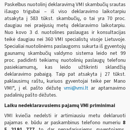
Paskelbus nuotolinį deklaravimą VMI skambučių srautas
išaugo trigubai – iš viso deklaravimo laikotarpiu
atsakyta į 583 tūkst. skambučių, o tai yra 70 proc.
daugiau nei praėjusių metų deklaravimo laikotarpiu.
Nuo kovo 3 d. nuotolines paslaugas ir konsultacijas
teikė daugiau nei 360 VMI specialistų visoje Lietuvoje.
Specialiai nuotolinėms paslaugoms sukurta iš gyventojų
gaunamų skambučių valdymo sistema leido net 99
proc. padidinti teikiamų nuotolinių paslaugų telefonu
pasiekiamumą, kas leido užtikrinti sklandžią
deklaravimo pabaigą. Taip pat atsakyta į 27 tūkst.
paklausimų raštu, kuriuos gyventojai teikė per Mano
VMI“, į el. pašto dėžutę
vmi@vmi.lt
ar aptarnavimo
padalinių pašto dėžutes.
Laiku nedeklaravusiems pajamų VMI priminimai
VMI kviečia nedelsti ir artimiausiu metu deklaruoti
pajamas e. būdu ar paskambinus telefono numeriu
8
5 2191 777
to dar nepadariusiems gyventojams,