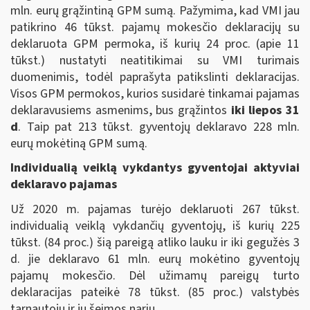
mln. eurų grąžintiną GPM sumą. Pažymima, kad VMI jau
patikrino 46 tūkst. pajamų mokesčio deklaracijų su
deklaruota GPM permoka, iš kurių 24 proc. (apie 11
tūkst.) nustatyti neatitikimai su VMI turimais
duomenimis, todėl paprašyta patikslinti deklaracijas.
Visos GPM permokos, kurios susidarė tinkamai pajamas
deklaravusiems asmenims, bus grąžintos
iki liepos 31
d
. Taip pat 213 tūkst. gyventojų deklaravo 228 mln.
eurų mokėtiną GPM sumą.
Individualią veiklą vykdantys gyventojai aktyviai
deklaravo pajamas
Už 2020 m. pajamas turėjo deklaruoti 267 tūkst.
individualią veiklą vykdančių gyventojų, iš kurių 225
tūkst. (84 proc.) šią pareigą atliko lauku ir iki gegužės 3
d. jie deklaravo 61 mln. eurų mokėtino gyventojų
pajamų mokesčio. Dėl užimamų pareigų turto
deklaracijas pateikė 78 tūkst. (85 proc.) valstybės
tarnautojų ir jų šeimos narių.