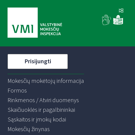
Prisijungti
Mokesčių mokėtojų informacija
Formos
Rinkmenos / Atviri duomenys
Skaičiuoklės ir pagalbininkai
Sąskaitos ir įmokų kodai
Mokesčių žinynas