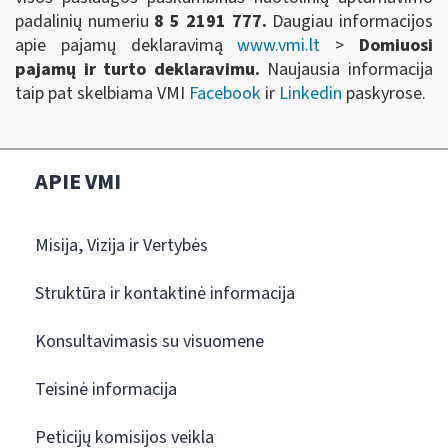
padalinių numeriu
8 5 2191 777.
Daugiau informacijos
apie pajamų deklaravimą
www.vmi.lt
>
Domiuosi
pajamų ir turto deklaravimu.
Naujausia informacija
taip pat skelbiama VMI
Facebook
ir
Linkedin
paskyrose.
APIE VMI
Misija, Vizija ir Vertybės
Struktūra ir kontaktinė informacija
Konsultavimasis su visuomene
Teisinė informacija
Peticijų komisijos veikla