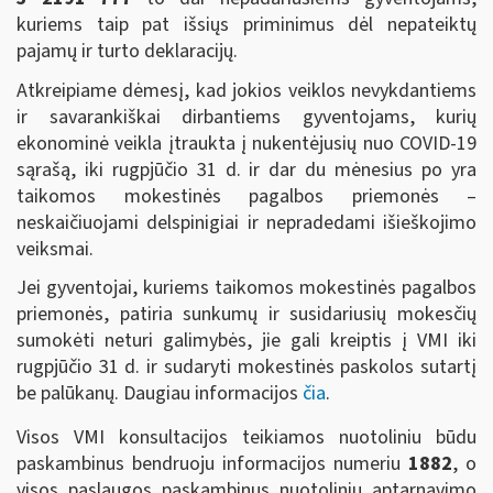
kuriems taip pat išsiųs priminimus dėl nepateiktų
pajamų ir turto deklaracijų.
Atkreipiame dėmesį, kad jokios veiklos nevykdantiems
ir savarankiškai dirbantiems gyventojams, kurių
ekonominė veikla įtraukta į nukentėjusių nuo COVID-19
sąrašą, iki rugpjūčio 31 d. ir dar du mėnesius po yra
taikomos mokestinės pagalbos priemonės –
neskaičiuojami delspinigiai ir nepradedami išieškojimo
veiksmai.
Jei gyventojai, kuriems taikomos mokestinės pagalbos
priemonės, patiria sunkumų ir susidariusių mokesčių
sumokėti neturi galimybės, jie gali kreiptis į VMI iki
rugpjūčio 31 d. ir sudaryti mokestinės paskolos sutartį
be palūkanų. Daugiau informacijos
čia
.
Visos VMI konsultacijos teikiamos nuotoliniu būdu
paskambinus bendruoju informacijos numeriu
1882
, o
visos paslaugos paskambinus nuotolinių aptarnavimo