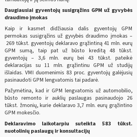
Daugiausiai gyventojų susigrąžins GPM už gyvybės
draudimo įmokas
Kaip ir kasmet didžiausia dalis gyventojų GPM
permokas susigrąžins už gyvybės draudimo įmokas –
269 tūkst. gyventojų deklaravo grąžintiną 41 mln. eurų
GPM sumą, taip pat už būsto kreditą 48 tūkst.
gyventojų – 3,6 mln. eurų bei 43 tūkst. pateikė
deklaracijas su 11 mln. grąžintinu GPM už studijų
išlaidas. VMI duomenimis 83 proc. gyventojų galėjusių
pasinaudoti GPM lengvatomis tai padarė.
Pažymėtina, kad ir GPM lengvatomis už automobilio,
būsto remonto ir auklių paslaugas pasinaudojo 26
tūkst. žmonių, kurie deklaravo 3,7 mln. eurų grąžintino
GPM mokesčio.
Deklaravimo laikotarpiu suteikta 583 tūkst.
nuotolinių paslaugų ir konsultacijų