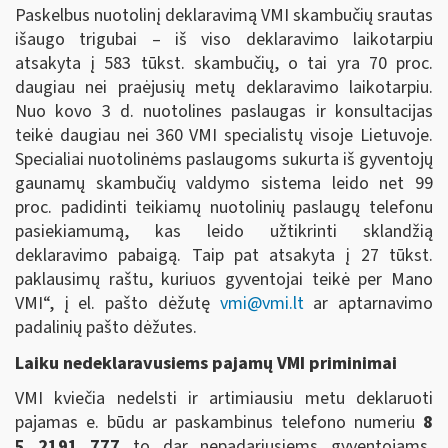
Paskelbus nuotolinį deklaravimą VMI skambučių srautas
išaugo trigubai – iš viso deklaravimo laikotarpiu
atsakyta į 583 tūkst. skambučių, o tai yra 70 proc.
daugiau nei praėjusių metų deklaravimo laikotarpiu.
Nuo kovo 3 d. nuotolines paslaugas ir konsultacijas
teikė daugiau nei 360 VMI specialistų visoje Lietuvoje.
Specialiai nuotolinėms paslaugoms sukurta iš gyventojų
gaunamų skambučių valdymo sistema leido net 99
proc. padidinti teikiamų nuotolinių paslaugų telefonu
pasiekiamumą, kas leido užtikrinti sklandžią
deklaravimo pabaigą. Taip pat atsakyta į 27 tūkst.
paklausimų raštu, kuriuos gyventojai teikė per Mano
VMI“, į el. pašto dėžutę
vmi@vmi.lt
ar aptarnavimo
padalinių pašto dėžutes.
Laiku nedeklaravusiems pajamų VMI priminimai
VMI kviečia nedelsti ir artimiausiu metu deklaruoti
pajamas e. būdu ar paskambinus telefono numeriu
8
5 2191 777
to dar nepadariusiems gyventojams,