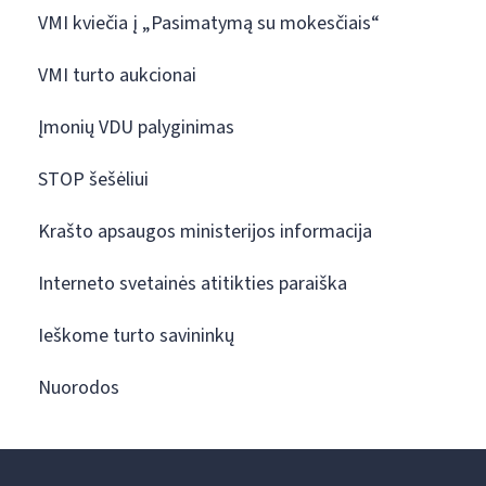
VMI kviečia į „Pasimatymą su mokesčiais“
VMI turto aukcionai
Įmonių VDU palyginimas
STOP šešėliui
Krašto apsaugos ministerijos informacija
Interneto svetainės atitikties paraiška
Ieškome turto savininkų
Nuorodos