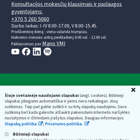
Konsultacijos mokesčių klausimais ir paslaugos
gyventojams:
+370 5 260 5060
Darbo laikas: I-IV 8.00-17.00, V 8.00-15.45.
Prieššventinę dieną - viena valanda trumpiau.
Kiekvieno mėnesio antrą penktadienį 8.00 val. - 12.00 val.
Mano VMI
Paklausimas per
Valstybinė mokesčių inspekcija prie Lietuvos
U
Respublikos finansų ministerijos
Šioje svetainėje naudojami slapukai
(angl. cookies). Būtinieji
slapukai įdiegiami automatiškai ir jiems nėra reikalingas Jūsų
Biudžetinė įstaiga. Juridinio asmens kodas — 188659752,
sutikimas. Taip pat galite sutikti ir su kitų slapukų naudojimu. Savo
adresas: Vasario 16-osios g. 14, 01107 Vilnius, Lietuva, el.paštas:
sutikimą bet kada galėsite atšaukti pakeisdami interneto naršyklės
vmi@vmi.lt
, E. pristatymo dėžutės adresas 188659752
nustatymus ir ištrindami įrašytus slapukus. Daugiau informacijos
Duomenys apie Valstybinę mokesčių inspekciją prie Lietuvos
Slapukų politika
;
Privatumo politika.
Respublikos finansų ministerijos kaupiami ir saugomi Juridinių
asmenų registre
Būtinieji slapukai