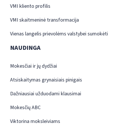
VMI kliento profilis
VMI skaitmeninė transformacija
Vienas langelis prievolėms valstybei sumokėti
NAUDINGA
Mokesčiai ir jų dydžiai
Atsiskaitymas grynaisiais pinigais
Dažniausiai užduodami klausimai
Mokesčių ABC
Viktorina moksleiviams