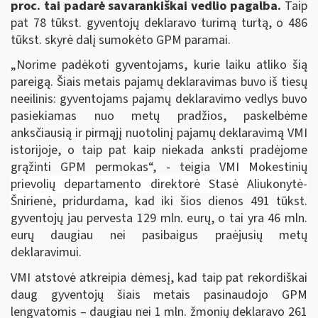
proc. tai padarė savarankiškai vedlio pagalba.
Taip
pat 78 tūkst. gyventojų deklaravo turimą turtą, o 486
tūkst. skyrė dalį sumokėto GPM paramai.
„Norime padėkoti gyventojams, kurie laiku atliko šią
pareigą. Šiais metais pajamų deklaravimas buvo iš tiesų
neeilinis: gyventojams pajamų deklaravimo vedlys buvo
pasiekiamas nuo metų pradžios, paskelbėme
anksčiausią ir pirmąjį nuotolinį pajamų deklaravimą VMI
istorijoje, o taip pat kaip niekada anksti pradėjome
grąžinti GPM permokas“, - teigia V
MI Mokestinių
prievolių departamento direktorė Stasė Aliukonytė-
Šnirienė
, pridurdama, kad iki šios dienos 491 tūkst.
gyventojų jau pervesta 129 mln. eurų, o tai yra 46 mln.
eurų daugiau nei pasibaigus praėjusių metų
deklaravimui.
VMI atstovė atkreipia dėmesį, kad taip pat rekordiškai
daug gyventojų šiais metais pasinaudojo GPM
lengvatomis – daugiau nei 1 mln. žmonių deklaravo 261