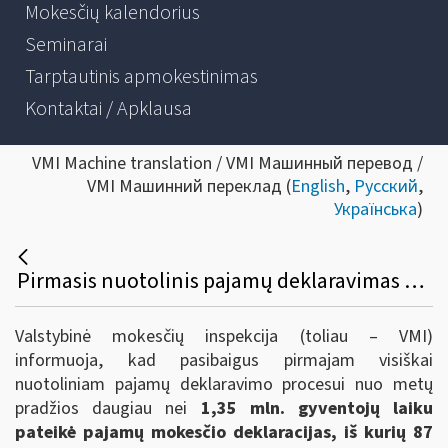
Mokesčių kalendorius
Seminarai
Tarptautinis apmokestinimas
Kontaktai / Apklausa
VMI Machine translation / VMI Машинный перевод /
VMI Машинний переклад (
English
,
Русский
,
Українська
)
Pirmasis nuotolinis pajamų deklaravimas baigėsi – daugiau nei 1,35 mln. gyventojų sėkmingai deklaravo pajamas
Valstybinė mokesčių inspekcija (toliau – VMI)
informuoja, kad pasibaigus pirmajam visiškai
nuotoliniam pajamų deklaravimo procesui nuo metų
pradžios daugiau nei
1,35 mln. gyventojų laiku
pateikė pajamų mokesčio deklaracijas, iš kurių 87