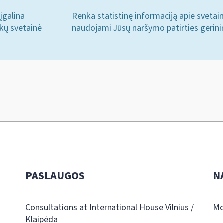
įgalina
Renka statistinę informaciją apie svetai
ukų svetainė
naudojami Jūsų naršymo patirties gerini
PASLAUGOS
N
Consultations at International House Vilnius /
Mo
Klaipėda