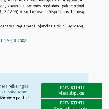
MĮ) taikymo tvarką, parengtas 2 straipsnio 41
tos, gavus visuomenės pastabas, pakartotinai
Mr-3-1805) ir su Lietuvos Respublikos finansų
uostatas, reglamentuojančias juridinių asmenų,
-31-1Mr) R-2008
 nėra reikalingas
PATVIRTINTI
aukti pakeisdami
Visus slapukus
ivatumo politika.
PATVIRTINTI
Pasirinktus slapukus