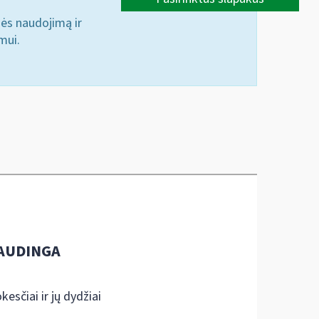
nės naudojimą ir
mui.
AUDINGA
kesčiai ir jų dydžiai