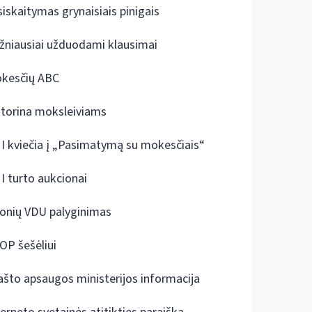
siskaitymas grynaisiais pinigais
žniausiai užduodami klausimai
kesčių ABC
ktorina moksleiviams
I kviečia į „Pasimatymą su mokesčiais“
I turto aukcionai
onių VDU palyginimas
OP šešėliui
ašto apsaugos ministerijos informacija