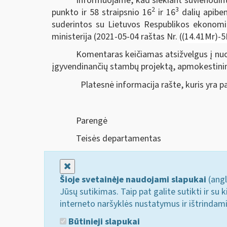
Informuojame, kad siekiant suvienodint
2
3
punkto ir 58 straipsnio 16
ir 16
dalių apibe
suderintos su Lietuvos Respublikos ekonomiko
ministerija (2021-05-04 raštas Nr.
((14.41Mr)-
Komentaras keičiamas atsižvelgus į nuo 
įgyvendinančių stambų projektą, apmokestini
Platesnė informacija rašte, kuris yra 
Parengė
Teisės departamentas
Uždaryti
Šioje svetainėje naudojami slapukai
(angl
Jūsų sutikimas. Taip pat galite sutikti ir s
interneto naršyklės nustatymus ir ištrindam
Būtinieji slapukai