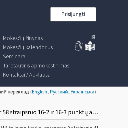
Prisijungti
Mokesčių žinynas
Mokesčių kalendorius
Seminarai
Tarptautinis apmokestinimas
Kontaktai / Apklausa
ний переклад (
English
,
Русский
,
Українська
)
Dėl Lietuvos Respublikos pelno mokesčio įstatymo 2 straipsnio 41 punkto pakeitimo ir 58 straipsnio 16-2 ir 16-3 punktų apibendrinto paaiškinimo (komentaro)