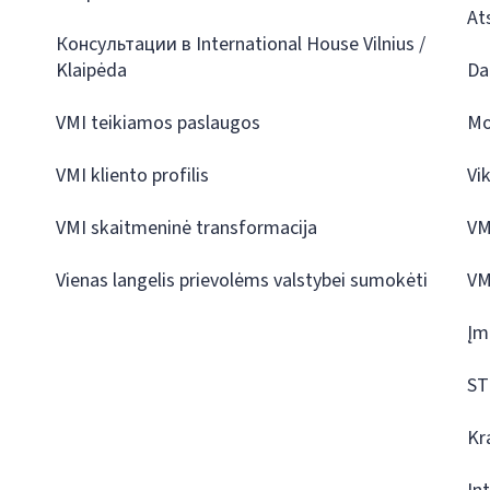
At
Консультации в International House Vilnius /
Klaipėda
Da
VMI teikiamos paslaugos
Mo
VMI kliento profilis
Vi
VMI skaitmeninė transformacija
VM
Vienas langelis prievolėms valstybei sumokėti
VM
Įm
ST
Kr