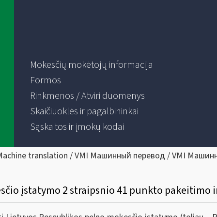
Mokesčių mokėtojų informacija
Formos
Rinkmenos / Atviri duomenys
Skaičiuoklės ir pagalbininkai
Sąskaitos ir įmokų kodai
Machine translation / VMI Машинный перевод / VMI Машин