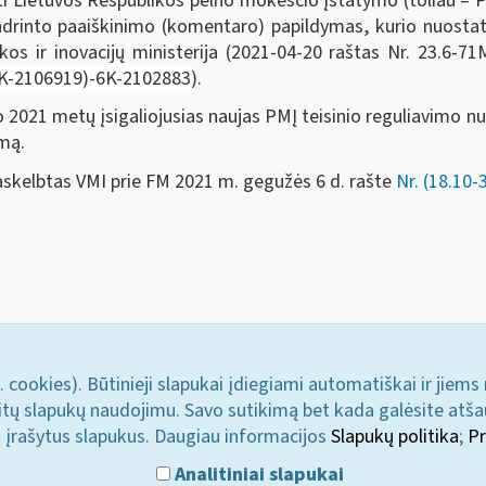
i Lietuvos Respublikos pelno mokesčio įstatymo (toliau – P
ndrinto paaiškinimo (komentaro) papildymas, kurio nuosta
s ir inovacijų ministerija (2021-04-20 raštas Nr. 23.6-71
5K-2106919)-6K-2102883
).
2021 metų įsigaliojusias naujas PMĮ teisinio reguliavimo n
mą.
paskelbtas VMI prie FM 2021 m. gegužės 6 d. rašte
Nr. (18.10
. cookies). Būtinieji slapukai įdiegiami automatiškai ir jiems
u kitų slapukų naudojimu. Savo sutikimą bet kada galėsite atš
i įrašytus slapukus. Daugiau informacijos
Slapukų politika
;
Pr
Analitiniai slapukai