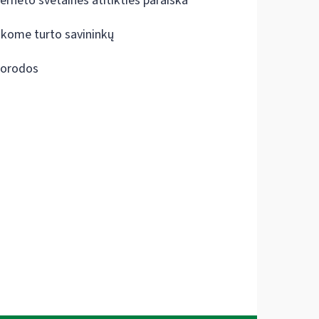
terneto svetainės atitikties paraiška
škome turto savininkų
orodos