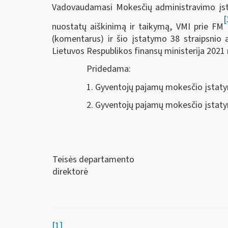
Vadovaudamasi Mokesčių administravimo įs
[
nuostatų aiškinimą ir taikymą, VMI prie FM
(komentarus) ir šio įstatymo 38 straipsnio a
Lietuvos Respublikos finansų ministerija 2021
Pridedama:
1. Gyventojų pajamų mokesčio įstatymo 2 st
2. Gyventojų pajamų mokesčio įstatymo 38 
Teisės departamento
direktorė
[1]