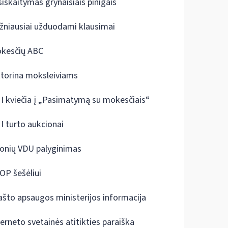
siskaitymas grynaisiais pinigais
žniausiai užduodami klausimai
kesčių ABC
ktorina moksleiviams
I kviečia į „Pasimatymą su mokesčiais“
I turto aukcionai
onių VDU palyginimas
OP šešėliui
ašto apsaugos ministerijos informacija
terneto svetainės atitikties paraiška