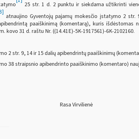
[1]
tatymo
25 str. 1 d. 2 punktu ir siekdama užtikrinti v
3]
atnaujino Gyventojų pajamų mokesčio įstatymo 2 str. 9,
pibendrintą paaiškinimą (komentarą), kuris išdėstomas nau
 m. kovo 31 d. raštu Nr. ((14.41E)-5K-1917561)-6K-2102160.
r. 9, 14 ir 15 dalių apibendrintų paaiškinimų (komentar
straipsnio apibendrinto paaiškinimo (komentaro) nauja
Rasa Virvilienė