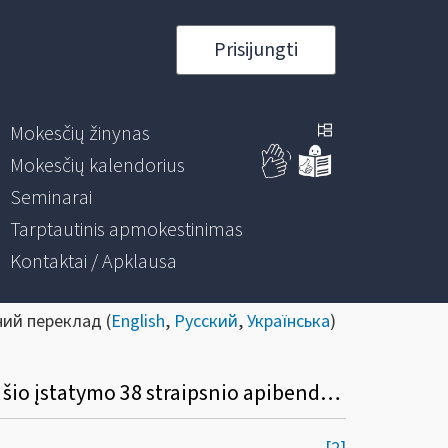
Prisijungti
Mokesčių žinynas
Mokesčių kalendorius
Seminarai
Tarptautinis apmokestinimas
Kontaktai / Apklausa
ний переклад (
English
,
Русский
,
Українська
)
Dėl Lietuvos Respublikos gyventojų pajamų mokesčio įstatymo 2 str. 9, 14 ir 15 dalių ir šio įstatymo 38 straipsnio apibendrintų paaiškinimų (komentarų) atnaujinimo