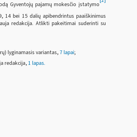
[2]
ienodą Gyventojų pajamų mokesčio įstatymo
 14 bei 15 dalių apibendrintus paaiškinimus
ja redakcija. Atlikti pakeitimai suderinti su
ų) lyginamasis variantas,
7 lapai
;
 redakcija,
1 lapas.