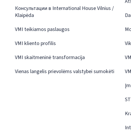
At
Консультации в International House Vilnius /
Klaipėda
Da
VMI teikiamos paslaugos
Mo
VMI kliento profilis
Vi
VMI skaitmeninė transformacija
VM
Vienas langelis prievolėms valstybei sumokėti
VM
Įm
ST
Kr
In