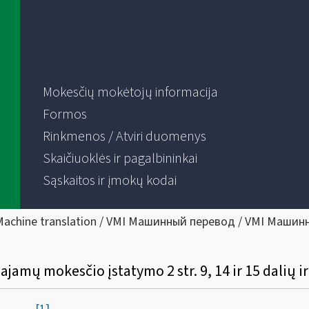
Mokesčių mokėtojų informacija
Formos
Rinkmenos / Atviri duomenys
Skaičiuoklės ir pagalbininkai
Sąskaitos ir įmokų kodai
Machine translation / VMI Машинный перевод / VMI Машин