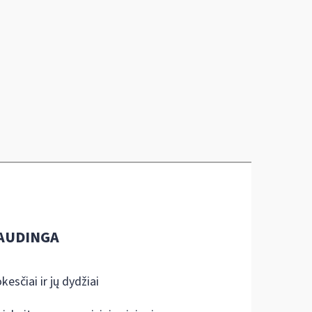
AUDINGA
kesčiai ir jų dydžiai