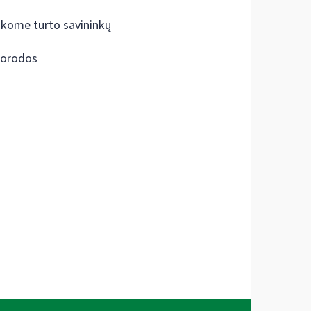
škome turto savininkų
orodos