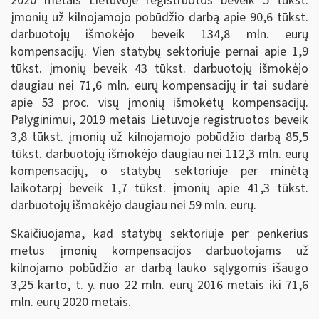
2020 metais Lietuvoje registruotos beveik 5 tūkst.
įmonių už kilnojamojo pobūdžio darbą apie 90,6 tūkst.
darbuotojų išmokėjo beveik 134,8 mln. eurų
kompensacijų. Vien statybų sektoriuje pernai apie 1,9
tūkst. įmonių beveik 43 tūkst. darbuotojų išmokėjo
daugiau nei 71,6 mln. eurų kompensacijų ir tai sudarė
apie 53 proc. visų įmonių išmokėtų kompensacijų.
Palyginimui, 2019 metais Lietuvoje registruotos beveik
3,8 tūkst. įmonių už kilnojamojo pobūdžio darbą 85,5
tūkst. darbuotojų išmokėjo daugiau nei 112,3 mln. eurų
kompensacijų, o statybų sektoriuje per minėtą
laikotarpį beveik 1,7 tūkst. įmonių apie 41,3 tūkst.
darbuotojų išmokėjo daugiau nei 59 mln. eurų.
Skaičiuojama, kad statybų sektoriuje per penkerius
metus įmonių kompensacijos darbuotojams už
kilnojamo pobūdžio ar darbą lauko sąlygomis išaugo
3,25 karto, t. y. nuo 22 mln. eurų 2016 metais iki 71,6
mln. eurų 2020 metais.