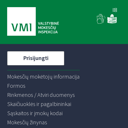
Prisijungti
Mokesčių mokėtojų informacija
Formos
Rinkmenos / Atviri duomenys
Skaičiuoklės ir pagalbininkai
Sąskaitos ir įmokų kodai
Mokesčių žinynas