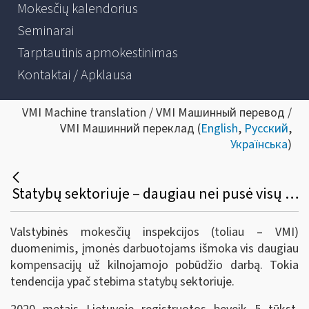
Mokesčių kalendorius
Seminarai
Tarptautinis apmokestinimas
Kontaktai / Apklausa
VMI Machine translation / VMI Машинный перевод /
VMI Машинний переклад (
English
,
Русский
,
Українська
)
Statybų sektoriuje – daugiau nei pusė visų išmokėtų kompensacijų už kilnojamojo pobūdžio darbą
Valstybinės mokesčių inspekcijos (toliau – VMI)
duomenimis, įmonės darbuotojams išmoka vis daugiau
kompensacijų už kilnojamojo pobūdžio darbą. Tokia
tendencija ypač stebima statybų sektoriuje.