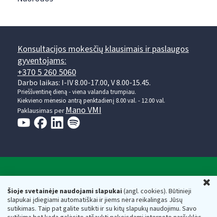
Konsultacijos mokesčių klausimais ir paslaugos
gyventojams:
+370 5 260 5060
Darbo laikas: I-IV 8.00-17.00, V 8.00-15.45.
Prieššventinę dieną - viena valanda trumpiau.
Kiekvieno mėnesio antrą penktadienį 8.00 val. - 12.00 val.
Mano VMI
Paklausimas per
Valstybinė mokesčių inspekcija prie Lietuvos
U
Respublikos finansų ministerijos
Šioje svetainėje naudojami slapukai
(angl. cookies). Būtinieji
slapukai įdiegiami automatiškai ir jiems nėra reikalingas Jūsų
Biudžetinė įstaiga. Juridinio asmens kodas — 188659752,
sutikimas. Taip pat galite sutikti ir su kitų slapukų naudojimu. Savo
adresas: Vasario 16-osios g. 14, 01107 Vilnius, Lietuva, el.paštas: