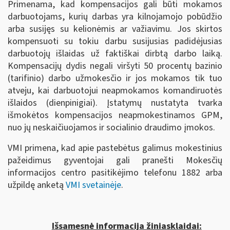
Primenama, kad kompensacijos gali būti mokamos
darbuotojams, kurių darbas yra kilnojamojo pobūdžio
arba susijęs su kelionėmis ar važiavimu. Jos skirtos
kompensuoti su tokiu darbu susijusias padidėjusias
darbuotojų išlaidas už faktiškai dirbtą darbo laiką.
Kompensacijų dydis negali viršyti 50 procentų bazinio
(tarifinio) darbo užmokesčio ir jos mokamos tik tuo
atveju, kai darbuotojui neapmokamos komandiruotės
išlaidos (dienpinigiai). Įstatymų nustatyta tvarka
išmokėtos kompensacijos neapmokestinamos GPM,
nuo jų neskaičiuojamos ir socialinio draudimo įmokos.
VMI primena, kad apie pastebėtus galimus mokestinius
pažeidimus gyventojai gali pranešti Mokesčių
informacijos centro pasitikėjimo telefonu 1882 arba
užpildę anketą
VMI svetainėje
.
Išsamesnė informacija žiniasklaidai: