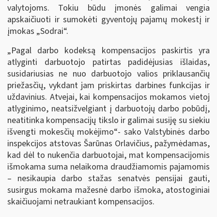
valytojoms. Tokiu būdu įmonės galimai vengia
apskaičiuoti ir sumokėti gyventojų pajamų mokestį ir
įmokas „Sodrai“.
„Pagal darbo kodeksą kompensacijos paskirtis yra
atlyginti darbuotojo patirtas padidėjusias išlaidas,
susidariusias ne nuo darbuotojo valios priklausančių
priežasčių, vykdant jam priskirtas darbines funkcijas ir
uždavinius. Atvejai, kai kompensacijos mokamos vietoj
atlyginimo, neatsižvelgiant į darbuotojų darbo pobūdį,
neatitinka kompensacijų tikslo ir galimai susiję su siekiu
išvengti mokesčių mokėjimo“- sako Valstybinės darbo
inspekcijos atstovas Šarūnas Orlavičius, pažymėdamas,
kad dėl to nukenčia darbuotojai, mat kompensacijomis
išmokama suma nelaikoma draudžiamomis pajamomis
– nesikaupia darbo stažas senatvės pensijai gauti,
susirgus mokama mažesnė darbo išmoka, atostoginiai
skaičiuojami netraukiant kompensacijos.