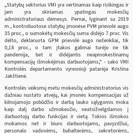
„Statybų sektorius VMI yra vertinamas kaip rizikingas ir
jam yra skiriamas ypatingas mokesčių
administratoriaus dėmesys. Pernai, lyginant su 2019
m., kontroliuotose statybų įmonėse PVM prievolė augo
35 proc., o sumokėtų mokesčių suma didėjo 7 proc. Vis
dėlto, deklaruota GPM prievolė augo neženkliai, tik
0,18 proc., o tam įtakos galimai turėjo ne tik
pandemija, bet ir didėjantis neapmokestinamų
kompensacijų išmokėjimas darbuotojams,“ - sako VMI
Kontrolės departamento vyresnioji patarėja Kristina
Jakštienė.
Kontrolės veiksmų metu mokesčių administratorius vis
dažniau nustato atvejų, kai įmonės kompensacijas už
kilnojamojo pobūdžio ir darbą lauko sąlygomis moka
kaip dalį darbo užmokesčio, neatsižvelgdamos į
darbuotojų darbo funkcijas ir vietą. Tokios išmokos
mokamos net ir biuro darbuotojams, pavyzdžiui,
personalo vadovėms, buhalterėms, sekretorėms,